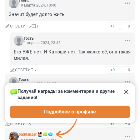
Гость
19 марта 2024, 10:40
Значит будет долго жить!
+1
–0
ОТВЕТИТЬ
1
Гость
1 апреля 2024, 23:45
Его УЖЕ нет. И Катюши нет. Так жалко её, она такая 
милая.
+0
–0
ОТВЕТИТЬ
Гость
18 марта 2024, 23:35
Получай награды за комментарии и другие 
Так и живут фейками и тому радуются. Величие--
задания!
фейковое, победы--фейковые, достижения--
фейковые, враги и те надуманные, фейковые, 
Подробнее в профиле
ненастоящие.
+1
–0
ОТВЕТИТЬ
baddanZer