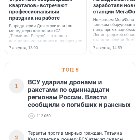
кварталов» встречают
заработали новы
профессиональный
станции МегаФон
праздник на работе
Инженеры МегаФона ус
телеком-оборудование 
В преддверии Дня строителя топ-
популярных водоёмах
менеджеры компании «СЗ
Ленинградской области
„Терминал-Ресурс“ — о планах
станции вблизи Лембол
компании, испытаниях и поводах для
Раздолинского озёр, а 
осторожного оптимизма.
7 августа, 18:00
7 августа, 14:59
недалеко от Большого Т
водопада.
ТОП 5
ВСУ ударили дронами и
1
ракетами по одиннадцати
регионам России. Власти
сообщили о погибших и раненых
112 060
Теракты против мирных граждан. Татьяна
2
Ким ответила, почему ВСУ атакует склады