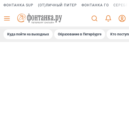
ФОНТАНКА SUP
(ОТ)ЛИЧНЫЙ ПИТЕР
ФОНТАНКА ГО
СЕРЕБР
Куда пойти на выходных
Образование в Петербурге
Кто поступ