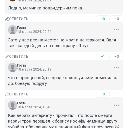
18 марта 2024, 21:07
Ладно, мемчики попридержим пока.
+0
–0
ОТВЕТИТЬ
Гость
18 марта 2024, 20:24
Зато у нас все на месте : не мрут и не теряются. Валя 
так , каждый день на всю страну : Я тут.
+1
–0
ОТВЕТИТЬ
Гость
18 марта 2024, 20:19
что с принцессой, её вроде принц уильям поменял на 
др. боевую подругу
+0
–1
ОТВЕТИТЬ
Гость
18 марта 2024, 19:49
Как верить интернету - прочитал, что после смерти 
карлы трон перешёл к борису иосифычу минцу, другу 
чубайса, обокравшему пенсионный фонд всея руси 🤔