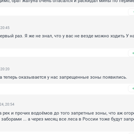
димо, брат жалуна очень опасался и раскидал мины по периме
 20:45
ервый раз. Я же не знал, что у вас не везде можно ходить У на
 20:20
а теперь оказывается у нас запрещенные зоны появились.
4, 20:54
га рек и прочих водоёмов до того запретные зоны, что аж ого
заборами ... а через месяц все леса в России тоже будут зап