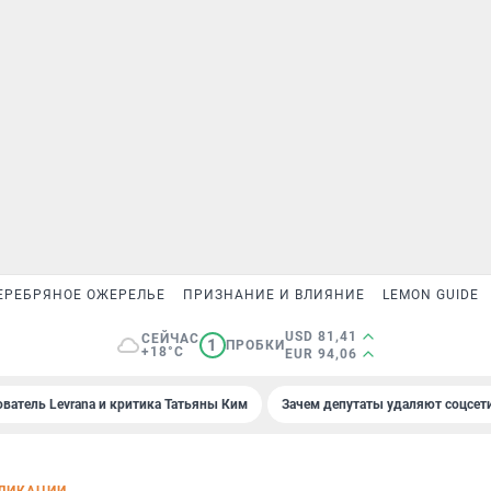
ЕРЕБРЯНОЕ ОЖЕРЕЛЬЕ
ПРИЗНАНИЕ И ВЛИЯНИЕ
LEMON GUIDE
USD 81,41
СЕЙЧАС
1
ПРОБКИ
+18°C
EUR 94,06
ователь Levrana и критика Татьяны Ким
Зачем депутаты удаляют соцсет