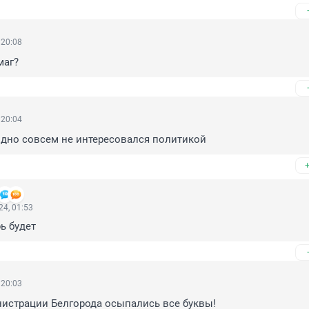
 20:08
маг?
 20:04
дно совсем не интересовался политикой
4, 01:53
рь будет
 20:03
нистрации Белгорода осыпались все буквы!