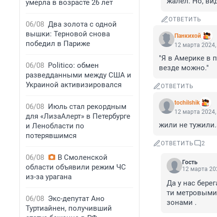
жалел. Но, ви
умерла в возрасте 26 лет
ОТВЕТИТЬ
06/08
Два золота с одной
вышки: Терновой снова
Панкихой
победил в Париже
12 марта 2024,
"Я в Америке в п
06/08
Politico: обмен
везде можно."
разведданными между США и
Украиной активизировался
ОТВЕТИТЬ
tochilshik
06/08
Июль стал рекордным
12 марта 2024,
для «ЛизаАлерт» в Петербурге
жили не тужили.
и Ленобласти по
потерявшимся
ОТВЕТИТЬ
2
06/08
В Смоленской
Гость
области объявили режим ЧС
12 марта 202
из-за урагана
Да у нас бере
ти метровыми 
06/08
Экс-депутат Ано
зонами .
Туртиайнен, получивший