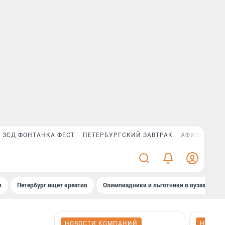
ЗСД ФОНТАНКА ФЕСТ
ПЕТЕРБУРГСКИЙ ЗАВТРАК
АФИША PLUS
и
Петербург ищет креатив
Олимпиадники и льготники в вузах СПб
НОВОСТИ КОМПАНИЙ
НОВОС