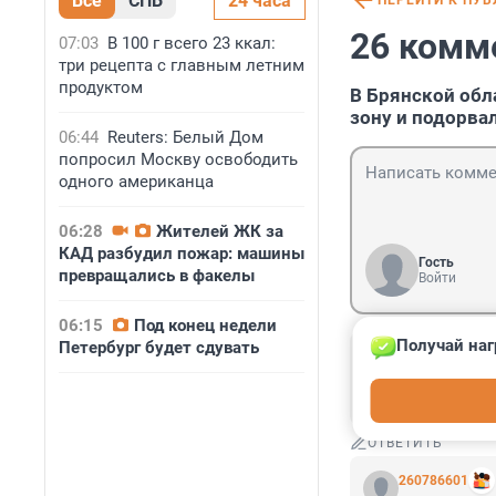
Все
СПБ
24 часа
ПЕРЕЙТИ К ПУ
26 комм
07:03
В 100 г всего 23 ккал:
три рецепта с главным летним
продуктом
В Брянской обл
зону и подорва
06:44
Reuters: Белый Дом
попросил Москву освободить
одного американца
06:28
Жителей ЖК за
КАД разбудил пожар: машины
Гость
превращались в факелы
Войти
06:15
Под конец недели
Получай наг
Петербург будет сдувать
Гость
13 марта 2024,
хоть кто-нибудь
ОТВЕТИТЬ
260786601