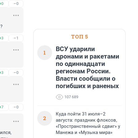
+0
–0
л?
ТОП 5
+3
–1
ВСУ ударили
1
дронами и ракетами
по одиннадцати
регионам России.
+3
–0
Власти сообщили о
погибших и раненых
107 689
+7
–0
Куда пойти 31 июля–2
2
августа: праздник флоксов,
«Пространственный сдвиг» у
Манежа и «Музыка мира»
лся, 