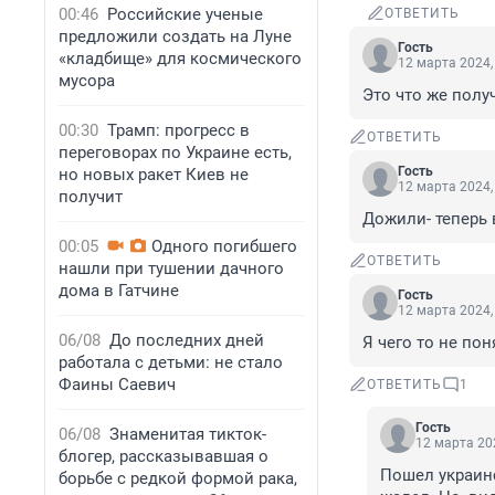
00:46
Российские ученые
ОТВЕТИТЬ
предложили создать на Луне
Гость
«кладбище» для космического
12 марта 2024,
мусора
Это что же полу
00:30
Трамп: прогресс в
ОТВЕТИТЬ
переговорах по Украине есть,
Гость
но новых ракет Киев не
12 марта 2024,
получит
Дожили- теперь
00:05
Одного погибшего
ОТВЕТИТЬ
нашли при тушении дачного
дома в Гатчине
Гость
12 марта 2024,
06/08
До последних дней
Я чего то не по
работала с детьми: не стало
Фаины Саевич
ОТВЕТИТЬ
1
Гость
06/08
Знаменитая тикток-
12 марта 202
блогер, рассказывавшая о
Пошел украинс
борьбе с редкой формой рака,