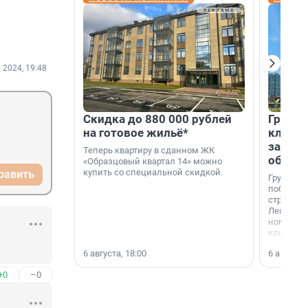
 2024, 19:48
Скидка до 880 000 рублей
Группа
на готовое жильё*
клиен
застро
Теперь квартиру в сданном ЖК
област
«Образцовый квартал 14» можно
купить со специальной скидкой.
равить
Группа А
победите
строител
Ленингра
номинац
клиенто
застройщ
6 августа, 18:00
6 августа,
области»
+0
–0