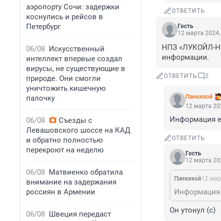
аэропорту Сочи: задержки
ОТВЕТИТЬ
коснулись и рейсов в
Петербург
Гость
12 марта 2024,
НПЗ «ЛУКОЙЛ-Ни
06/08
Искусственный
информации.
интеллект впервые создал
вирусы, не существующие в
ОТВЕТИТЬ
2
природе. Они смогли
уничтожить кишечную
Панкихой
палочку
12 марта 202
Информация ес
06/08
Съезды с
Левашовского шоссе на КАД
ОТВЕТИТЬ
и обратно полностью
перекроют на неделю
Гость
12 марта 202
06/08
Матвиенко обратила
Панкихой
12 мар
внимание на задержания
россиян в Армении
Информация 
Он утонул (c)
06/08
Швеция передаст