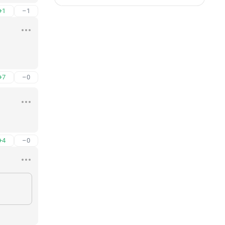
+1
–1
 
+7
–0
+4
–0