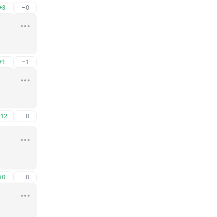
+3
–0
+1
–1
+12
–0
+0
–0