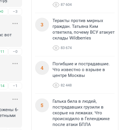
тру.
87 604
+0
–3
Теракты против мирных
3
граждан. Татьяна Ким
ответила, почему ВСУ атакует
с вот 
склады Wildberries
83 674
+11
–0
Погибшие и пострадавшие.
4
Что известно о взрыве в
центре Москвы
82 448
+14
–1
Галька била в людей,
5
пострадавших грузили в
рожены 6-
скорые на лежаках. Что
ретными 
происходило в Геленджике
после атаки БПЛА