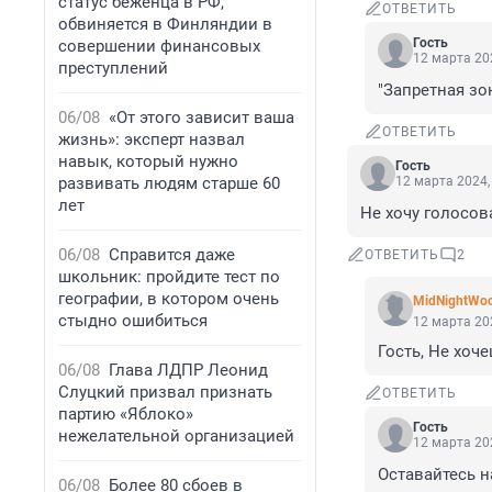
статус беженца в РФ,
ОТВЕТИТЬ
обвиняется в Финляндии в
Гость
совершении финансовых
12 марта 202
преступлений
"Запретная зон
06/08
«От этого зависит ваша
ОТВЕТИТЬ
жизнь»: эксперт назвал
навык, который нужно
Гость
развивать людям старше 60
12 марта 2024,
лет
Не хочу голосов
06/08
Справится даже
ОТВЕТИТЬ
2
школьник: пройдите тест по
географии, в котором очень
MidNightWoo
стыдно ошибиться
12 марта 202
Гость, Не хоче
06/08
Глава ЛДПР Леонид
Слуцкий призвал признать
ОТВЕТИТЬ
партию «Яблоко»
Гость
нежелательной организацией
12 марта 202
Оставайтесь н
06/08
Более 80 сбоев в