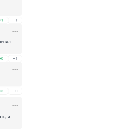
+1
–1
енял. 
+0
–1
+3
–0
ь, и 