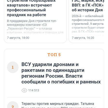
Строители «Образцовых
ГЭС, марки, искус
кварталов» встречают
ВВП: в ГК «ПСК» р
профессиональный
об истории Дня с
праздник на работе
2026-й — юбилейный го
профессионального пр
В преддверии Дня строителя топ-
строителей. 9 августа 2
менеджеры компании «СЗ
строителя будет отмечат
„Терминал-Ресурс“ — о планах
раз. В ГК «ПСК» напомни
компании, испытаниях и поводах для
появился праздник и к
осторожного оптимизма.
7 августа, 18:00
7 августа, 16:20
поменялась роль строит
ТОП 5
ВСУ ударили дронами и
1
ракетами по одиннадцати
регионам России. Власти
сообщили о погибших и раненых
114 513
Теракты против мирных граждан. Татьяна
2