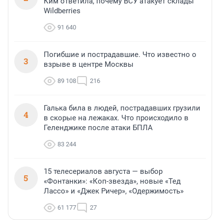
Ким ответила, почему ВСУ атакует склады
Wildberries
91 640
Погибшие и пострадавшие. Что известно о
3
взрыве в центре Москвы
89 108
216
Галька била в людей, пострадавших грузили
4
в скорые на лежаках. Что происходило в
Геленджике после атаки БПЛА
83 244
15 телесериалов августа — выбор
5
«Фонтанки»: «Коп-звезда», новые «Тед
Лассо» и «Джек Ричер», «Одержимость»
61 177
27