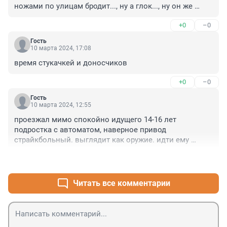
ножами по улицам бродит..., ну а глок..., ну он же 
страйкбольный..., и чего за беседа???... не играй в 
+0
–0
страйбол????
Гость
10 марта 2024, 17:08
время стукачкей и доносчиков
+0
–0
Гость
10 марта 2024, 12:55
проезжал мимо спокойно идущего 14-16 лет 
подростка с автоматом, наверное привод 
страйкбольный. выглядит как оружие. идти ему 
далеко, туда-сюда минимум километр. выглядело 
+0
–2
дико абсолютно.
Читать все комментарии