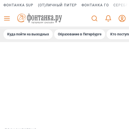
ФОНТАНКА SUP
(ОТ)ЛИЧНЫЙ ПИТЕР
ФОНТАНКА ГО
СЕРЕБР
Куда пойти на выходных
Образование в Петербурге
Кто поступ