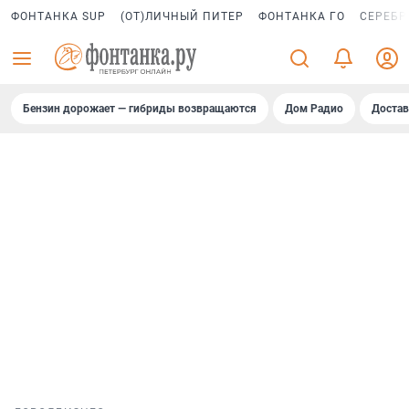
ФОНТАНКА SUP
(ОТ)ЛИЧНЫЙ ПИТЕР
ФОНТАНКА ГО
СЕРЕБР
Бензин дорожает — гибриды возвращаются
Дом Радио
Достав