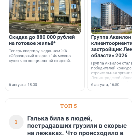
Скидка до 880 000 рублей
Группа Аквилон 
на готовое жильё*
клиентоориентир
застройщик Лени
Теперь квартиру в сданном ЖК
области» 2026
«Образцовый квартал 14» можно
купить со специальной скидкой.
Группа Аквилон стала 
победителей конкурса 
строительная организа
Ленинградской области 
номинации «Самый
6 августа, 18:00
6 августа, 16:50
клиентоориентированн
застройщик Ленинград
области».
ТОП 5
Галька била в людей,
1
пострадавших грузили в скорые
на лежаках. Что происходило в