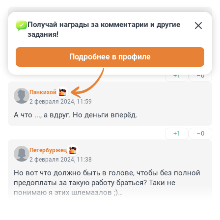
Гость
2 февраля 2024, 13:17
Получай награды за комментарии и другие 
задания!
"неизвестный в мессенджере Telegram пообещал 
подросткам за «услугу» 140 тысяч рублей"

Подробнее в профиле
А женится он им Телеге не обещал? А ещё Ferrari в 
придачу и вертолёт))) 

+1
–0
Новое поколение спасателей своих денег
Панкихой
2 февраля 2024, 11:59
А что ..., а вдруг. Но деньги вперёд.
+1
–0
Пeтербуржец
2 февраля 2024, 11:38
Но вот что должно быть в голове, чтобы без полной 
предоплаты за такую работу браться? Таки не 
понимаю я этих шлемазлов ;)

+0
–0
PS: А если прислали предоплату (просить на счет 