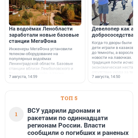
На водоёмах Ленобласти
Девелопер как ар
заработали новые базовые
добрососедства
станции МегаФона
Когда-то дворы были ме
дети играли в казаков-
Инженеры МегаФона установили
до темноты, а взрослые
телеком-оборудование на
новости на лавочках. В 1
популярных водоёмах
традиция почти исчезл
Ленинградской области. Базовые
экономическая нестаби
станции вблизи Лемболовского и
отсутствие ухода за те
Раздолинского озёр, а также
7 августа, 14:59
7 августа, 14:50
сделали своё дело.
недалеко от Большого Тосненского
водопада.
ТОП 5
ВСУ ударили дронами и
1
ракетами по одиннадцати
регионам России. Власти
сообщили о погибших и раненых