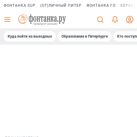
ФОНТАНКА SUP
(ОТ)ЛИЧНЫЙ ПИТЕР
ФОНТАНКА ГО
СЕРЕБР
Куда пойти на выходных
Образование в Петербурге
Кто поступ