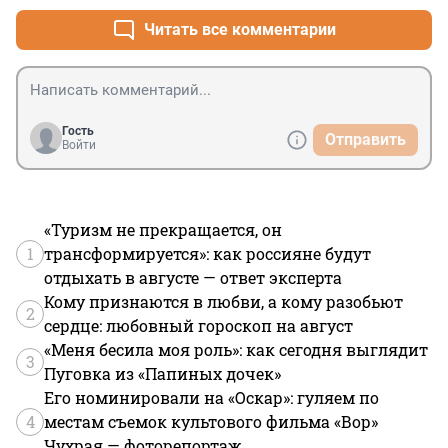
телефона или криптой), то зачем что-то поджигать, 
деньги-то уже у тебя. Главное, документы той стороне 
Читать все комментарии
показать нарисованные и симку на Бабаджона 
оформленную. Берите на вооружение...
Гость
Отправить
Войти
«Туризм не прекращается, он
1
трансформируется»: как россияне будут
отдыхать в августе — ответ эксперта
Кому признаются в любви, а кому разобьют
2
сердце: любовный гороскоп на август
«Меня бесила моя роль»: как сегодня выглядит
3
Пуговка из «Папиных дочек»
Его номинировали на «Оскар»: гуляем по
4
местам съемок культового фильма «Вор»
Чухрая — фоторепортаж