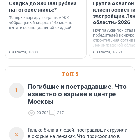
Скидка до 880 000 рублей
Группа Аквилон 
на готовое жильё*
клиентоориентир
застройщик Лени
Теперь квартиру в сданном ЖК
области» 2026
«Образцовый квартал 14» можно
купить со специальной скидкой.
Группа Аквилон стала 
победителей конкурса 
строительная организа
Ленинградской области 
номинации «Самый
6 августа, 18:00
6 августа, 16:50
клиентоориентированн
застройщик Ленинград
области».
ТОП 5
Погибшие и пострадавшие. Что
1
известно о взрыве в центре
Москвы
93 702
217
Галька била в людей, пострадавших грузили
2
в скорые на лежаках. Что происходило в