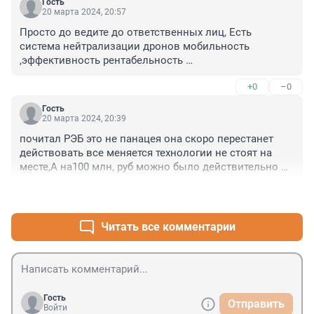
Гость
20 марта 2024, 20:57
Просто до ведите до ответственных лиц, Есть 
система нейтрализации дронов мобильность 
,эффективность рентабельность 
высочайшие,производство низко затратное чего еще 
+0
–0
надо?
Гость
20 марта 2024, 20:39
почитал РЭБ это не панацея она скоро перестанет 
действовать все меняется технологии не стоят на 
месте,А на100 млн, руб можно было действительно 
сделать систему охраны от дронов,Обращался к 
+0
–0
бизнесу не адекватные и не компетентные я просто 
поражен эл, вещей не знают
Читать все комментарии
Гость
Отправить
Войти