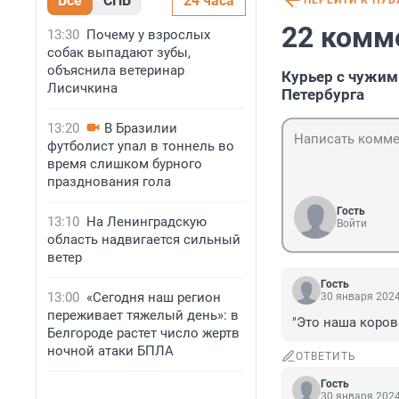
Все
СПБ
24 часа
ПЕРЕЙТИ К ПУ
22 комм
13:30
Почему у взрослых
собак выпадают зубы,
объяснила ветеринар
Курьер с чужим
Лисичкина
Петербурга
13:20
В Бразилии
футболист упал в тоннель во
время слишком бурного
празднования гола
Гость
13:10
На Ленинградскую
Войти
область надвигается сильный
ветер
Гость
13:00
«Сегодня наш регион
30 января 2024
переживает тяжелый день»: в
"Это наша корова
Белгороде растет число жертв
ночной атаки БПЛА
ОТВЕТИТЬ
Гость
30 января 2024