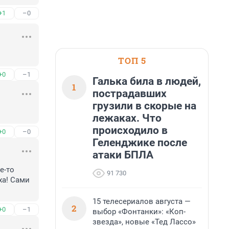
+1
–0
ТОП 5
+0
–1
Галька била в людей,
1
пострадавших
грузили в скорые на
лежаках. Что
происходило в
+0
–0
Геленджике после
атаки БПЛА
-то 
91 730
а! Сами 
15 телесериалов августа —
2
+0
–1
выбор «Фонтанки»: «Коп-
звезда», новые «Тед Лассо»