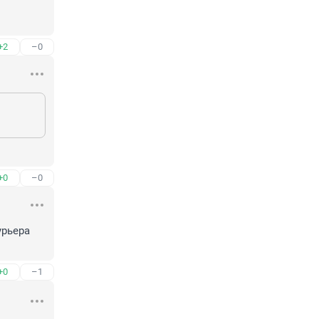
+2
–0
+0
–0
рьера 
+0
–1