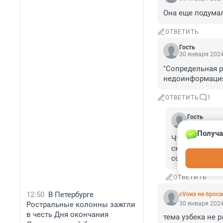
Она еще подумала
ОТВЕТИТЬ
Гость
30 января 2024
"Сопредельная р
недоинформаци
ОТВЕТИТЬ
1
Гость
30 января 20
Получа
Что так привя
скорее всего,
соплеменнико
ОТВЕТИТЬ
12:50
В Петербурге
сVоих не брос
Ростральные колонны зажгли
30 января 2024
в честь Дня окончания
тема узбека не 