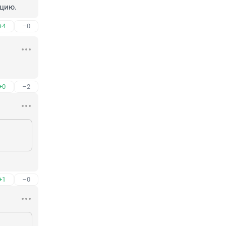
ицию.
+4
–0
+0
–2
+1
–0