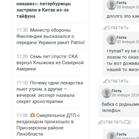
Гость
никаких»: петербуржцы
30 января 20
застряли в Китае из-за
тайфуна
длолго это ка
ОТВЕТИТЬ
11:30
Министр обороны
Финляндии высказался о
Гость
передаче Украине ракет Patriot
30 января 20
глупая? ну не с
11:20
Семь лет спустя: СКА
лохом то оказа
вернул Кныжова из Северной
ты вот доживи
Америки
нашей то жизн
ОТВЕТИТЬ
11:10
Почему одни лекарства
пьют утром, а другие —
Гость
вечером: эксперт назвала
30 января 2024
секрет хронотерапии
бабка с родными 
телефон
11:00
Смертельное ДТП с
вездеходом произошло в
ОТВЕТИТЬ
2
Приозерском районе
Ленобласти
Гость
30 января 20