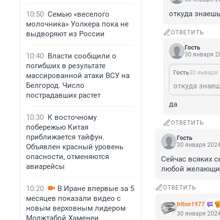
откуда знаешь
10:50
Семью «веселого
молочника» Уолкера пока не
ОТВЕТИТЬ
выдворяют из России
Гость
30 января 20
10:40
Власти сообщили о
погибших в результате
Гость
30 января 
массированной атаки ВСУ на
Белгород. Число
откуда знаеш
пострадавших растет
да
10:30
К восточному
ОТВЕТИТЬ
побережью Китая
приближается тайфун.
Гость
30 января 2024
Объявлен красный уровень
опасности, отменяются
Сейчас всяких се
авиарейсы
любой желающий
10:20
В Иране впервые за 5
ОТВЕТИТЬ
месяцев показали видео с
triton1977
новым верховным лидером
30 января 2024
Моджтабой Хаменеи