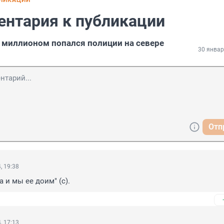
БЛИКАЦИИ
ентария к публикации
 миллионом попался полиции на севере
30 январ
Отп
, 19:38
 и мы ее доим" (с).
, 17:13