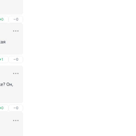
+0
–0
ая 
+1
–0
? Он, 
+0
–0