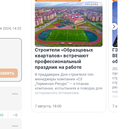
я 2024, 14:32
Строители «Образцовых
ГЭС, м
кварталов» встречают
ВВП: в
профессиональный
об ист
праздник на работе
2026-й —
равить
професси
В преддверии Дня строителя топ-
строителе
менеджеры компании «СЗ
строителя
„Терминал-Ресурс“ — о планах
раз. В ГК
компании, испытаниях и поводах для
появился
осторожного оптимизма.
поменяла
7 августа, 18:00
7 августа,
+0
–0