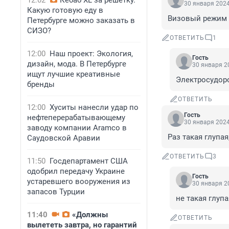
12:02
Кебаб XL за решетку.
30 января 2024
Какую готовую еду в
Визовый режим
Петербурге можно заказать в
СИЗО?
ОТВЕТИТЬ
1
12:00
Наш проект: Экология,
Гость
дизайн, мода. В Петербурге
30 января 20
ищут лучшие креативные
Электросудор
бренды
ОТВЕТИТЬ
12:00
Хуситы нанесли удар по
Гость
нефтеперерабатывающему
30 января 2024
заводу компании Aramco в
Раз такая глупая
Саудовской Аравии
ОТВЕТИТЬ
3
11:50
Госдепартамент США
одобрил передачу Украине
Гость
устаревшего вооружения из
30 января 20
запасов Турции
не такая глуп
11:40
«Должны
ОТВЕТИТЬ
вылететь завтра, но гарантий