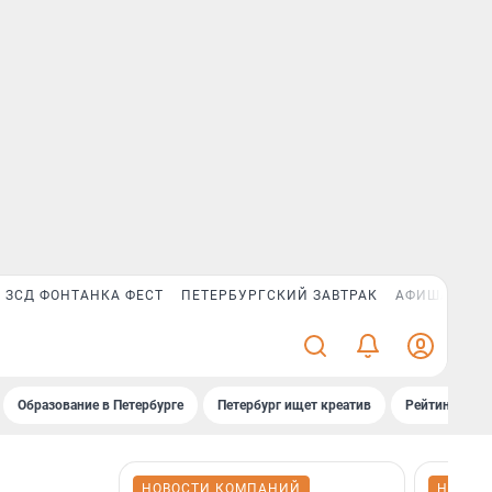
ЗСД ФОНТАНКА ФЕСТ
ПЕТЕРБУРГСКИЙ ЗАВТРАК
АФИША PLUS
Образование в Петербурге
Петербург ищет креатив
Рейтинги «Фо
НОВОСТИ КОМПАНИЙ
НОВОС