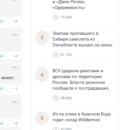
и «Джек Ричер»,
«Одержимость»
75 590
+0
–0
Экипаж пропавшего в
3
Сибири самолета из
Ленобласти вышел на связь
61 142
+0
–0
ВСУ ударили ракетами и
4
дронами по территории
 живет.
России. Власти регионов
сообщили о пострадавших
+3
–1
58 660
Из-за атаки в Красном Бору
5
горит склад Wildberries
+3
–0
52 953