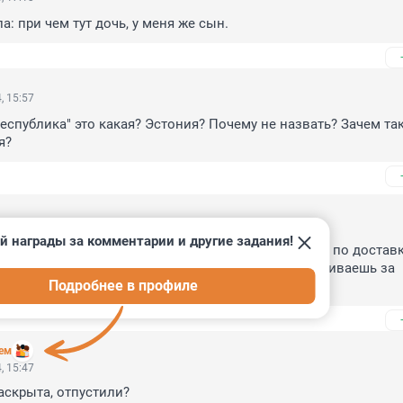
: при чем тут дочь, у меня же сын.
, 15:57
еспублика" это какая? Эстония? Почему не назвать? Зачем так
я?
24, 17:11
й награды за комментарии и другие задания!
зался к «республике», откуда родом курьер сервиса по доставке
 и не знал, что именно доставлял. Почему не переживаешь за 
Подробнее в профиле
в, которые обманули пенсионерку?
аем
, 15:47
раскрыта, отпустили?