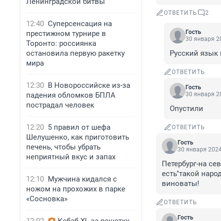
Ленинградской битвы
ОТВЕТИТЬ
2
12:40
Суперсенсация на
Гость
престижном турнире в
30 января 20
Торонто: россиянка
остановила первую ракетку
Русский язык
мира
ОТВЕТИТЬ
12:30
В Новороссийске из-за
Гость
падения обломков БПЛА
30 января 20
пострадал человек
Опустили
12:20
5 правил от шефа
ОТВЕТИТЬ
Шелушенко, как приготовить
Гость
печень, чтобы убрать
30 января 2024
неприятный вкус и запах
Петербург-на сев
есть"такой народ
12:10
Мужчина кидался с
виноваты!
ножом на прохожих в парке
«Сосновка»
ОТВЕТИТЬ
Гость