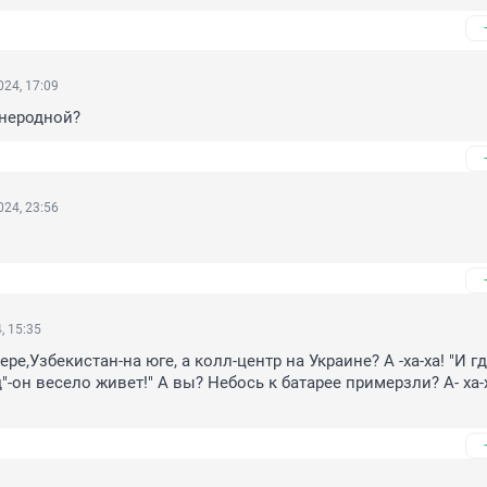
24, 17:09
 неродной?
24, 23:56
, 15:35
ере,Узбекистан-на юге, а колл-центр на Украине? А -ха-ха! "И где
"-он весело живет!" А вы? Небось к батарее примерзли? А- ха-х