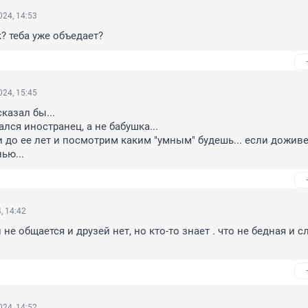
24, 14:53
к? теба уже объедает?
24, 15:45
казал бы...

лся иностранец, а не бабушка...

 до ее лет и посмотрим каким "умным" будешь... если доживе
ью...
, 14:42
не общается и друзей нет, но кто-то знает . что не бедная и сл
24, 14:52