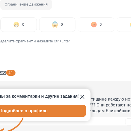
Ограничение движения
0
0
0
ыделите фрагмент и нажмите Ctrl+Enter
ИИ
41
, 00:46
ды за комментарии и другие задания!
тная организация будет нарушать закон о тишине каждую ночь
нгельса и пр. Просвещения , до 29.03.2024??? Они работают н
Подробнее в профиле
ьту и отбойным молотком,так, что всем жильцам ближайших 
ь! Придётся писать жалобу!