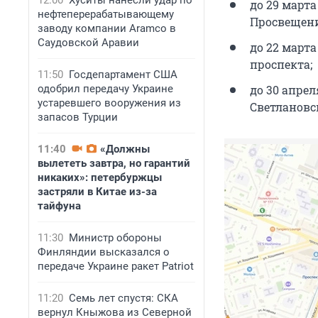
12:00
Хуситы нанесли удар по
до 29 марта
нефтеперерабатывающему
Просвещени
заводу компании Aramco в
Саудовской Аравии
до 22 март
проспекта;
11:50
Госдепартамент США
одобрил передачу Украине
до 30 апре
устаревшего вооружения из
Светлановс
запасов Турции
11:40
«Должны
вылететь завтра, но гарантий
никаких»: петербуржцы
застряли в Китае из-за
тайфуна
11:30
Министр обороны
Финляндии высказался о
передаче Украине ракет Patriot
11:20
Семь лет спустя: СКА
вернул Кныжова из Северной