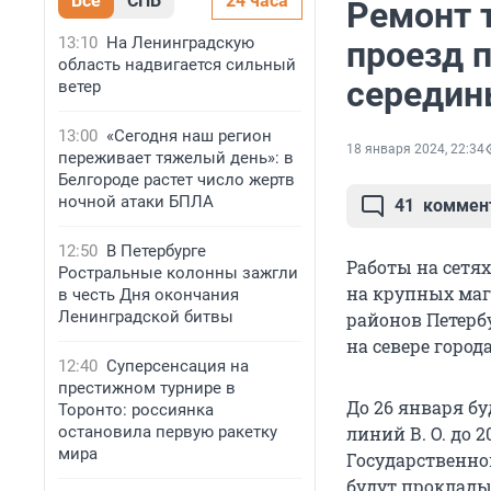
Все
СПБ
24 часа
Ремонт 
13:10
На Ленинградскую
проезд 
область надвигается сильный
середин
ветер
13:00
«Сегодня наш регион
18 января 2024, 22:34
переживает тяжелый день»: в
Белгороде растет число жертв
ночной атаки БПЛА
41
коммен
12:50
В Петербурге
Работы на сетя
Ростральные колонны зажгли
на крупных маг
в честь Дня окончания
Ленинградской битвы
районов Петерб
на севере город
12:40
Суперсенсация на
престижном турнире в
До 26 января бу
Торонто: россиянка
остановила первую ракетку
линий В. О. до 
мира
Государственно
будут проклады