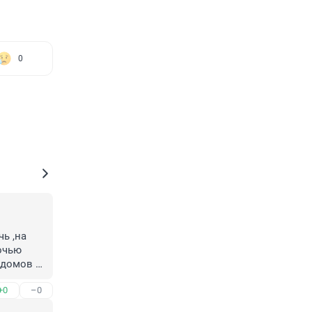
0
 ,на 
очью 
домов 
+0
–0