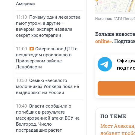
Америки
11:10
Почему одни лекарства
Источник: 
ГАТИ Петер
пьют утром, а другие —
вечером: эксперт назвала
Больше новост
секрет хронотерапии
online»
. Подпис
11:00
Смертельное ДТП с
вездеходом произошло в
Офици
Приозерском районе
Ленобласти
подпис
10:50
Семью «веселого
молочника» Уолкера пока не
выдворяют из России
10:40
Власти сообщили о
погибших в результате
ПО ТЕМЕ
массированной атаки ВСУ на
Белгород. Число
Мост Александ
пострадавших растет
добавят проб