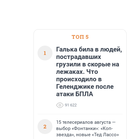
ТОП 5
Галька била в людей,
1
пострадавших
грузили в скорые на
лежаках. Что
происходило в
Геленджике после
атаки БПЛА
91 622
15 телесериалов августа —
2
выбор «Фонтанки»: «Коп-
звезда», новые «Тед Лассо»