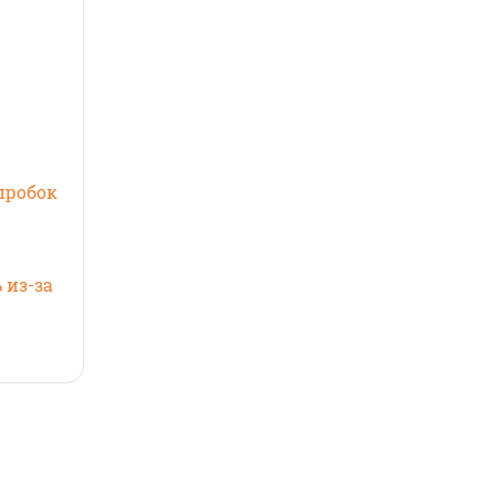
пробок
 из-за