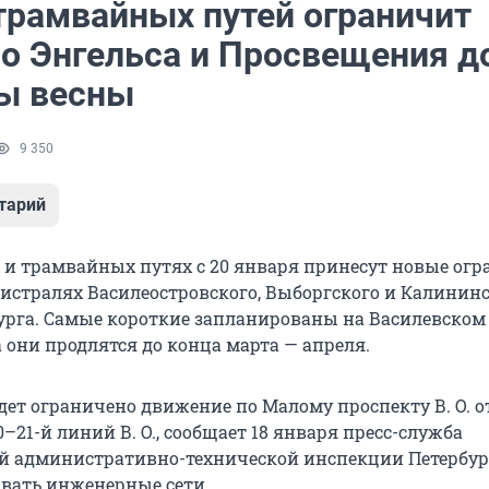
трамвайных путей ограничит
по Энгельса и Просвещения д
ы весны
9 350
тарий
х и трамвайных путях с 20 января принесут новые ог
истралях Василеостровского, Выборгского и Калинин
урга. Самые короткие запланированы на Василевском 
а они продлятся до конца марта — апреля.
дет ограничено движение по Малому проспекту В. О. от
20–21-й линий В. О., сообщает 18 января пресс-служба
й административно-технической инспекции Петербур
вать инженерные сети.