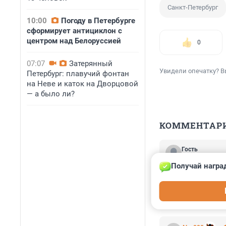
Санкт-Петербург
10:00
Погоду в Петербурге
сформирует антициклон с
центром над Белоруссией
0
07:07
Затерянный
Увидели опечатку? В
Петербург: плавучий фонтан
на Неве и каток на Дворцовой
— а было ли?
КОММЕНТАР
Гость
23 января 2024
Получай награ
Подрядная ремон
перекрёстке пр.Э
фрезой по асфал
просто не уснут