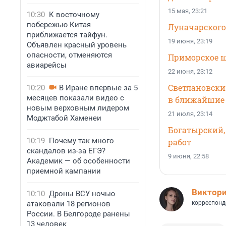
15 мая, 23:21
10:30
К восточному
побережью Китая
Луначарского
приближается тайфун.
19 июня, 23:19
Объявлен красный уровень
опасности, отменяются
Приморское ш
авиарейсы
22 июня, 23:12
Светлановски
10:20
В Иране впервые за 5
месяцев показали видео с
в ближайшие
новым верховным лидером
21 июля, 23:14
Моджтабой Хаменеи
Богатырский, 
10:19
Почему так много
работ
скандалов из-за ЕГЭ?
9 июня, 22:58
Академик — об особенности
приемной кампании
Виктор
10:10
Дроны ВСУ ночью
атаковали 18 регионов
корреспонд
России. В Белгороде ранены
13 человек