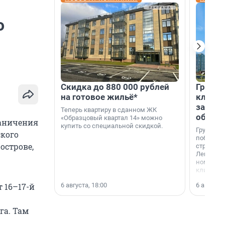
о
Скидка до 880 000 рублей
Группа
на готовое жильё*
клиен
застро
Теперь квартиру в сданном ЖК
област
«Образцовый квартал 14» можно
раничения
купить со специальной скидкой.
Группа А
ского
победите
острове,
строител
Ленингра
номинац
клиенто
застройщ
6 августа, 18:00
6 августа,
 16–17-й
области»
га. Там