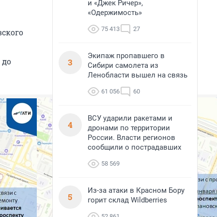
и «Джек Ричер»,
«Одержимость»
75 413
27
вского
Экипаж пропавшего в
 до
3
Сибири самолета из
Ленобласти вышел на связь
61 056
60
ВСУ ударили ракетами и
4
дронами по территории
России. Власти регионов
сообщили о пострадавших
58 569
Из-за атаки в Красном Бору
5
горит склад Wildberries
52 861