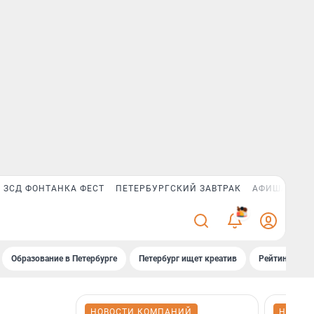
ЗСД ФОНТАНКА ФЕСТ
ПЕТЕРБУРГСКИЙ ЗАВТРАК
АФИША PLUS
3
Образование в Петербурге
Петербург ищет креатив
Рейтинги «Фо
НОВОСТИ КОМПАНИЙ
НОВОС