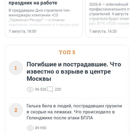
праздник на работе
2026-й — юбилейный го
профессионального пр
В преддверии Дня строителя топ-
строителей. 9 августа 2
менеджеры компании «СЗ
строителя будет отмечат
„Терминал-Ресурс“ — о планах
раз. В ГК «ПСК» напомни
компании, испытаниях и поводах для
появился праздник и к
осторожного оптимизма.
7 августа, 18:00
7 августа, 16:20
поменялась роль строит
ТОП 5
Погибшие и пострадавшие. Что
1
известно о взрыве в центре
Москвы
96 526
220
Галька била в людей, пострадавших грузили
2
в скорые на лежаках. Что происходило в
Геленджике после атаки БПЛА
89 950