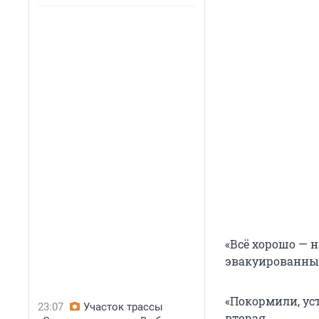
«Всё хорошо — н
эвакуированных
«Покормили, ус
23:07
Участок трассы
вторая.