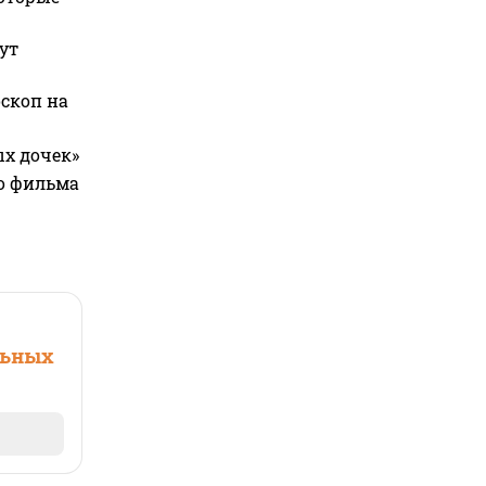
ут
оскоп на
ых дочек»
го фильма
льных