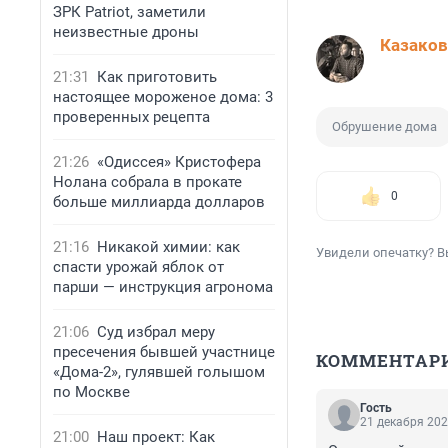
ЗРК Patriot, заметили
неизвестные дроны
Казаков
21:31
Как приготовить
настоящее мороженое дома: 3
проверенных рецепта
Обрушение дома
21:26
«Одиссея» Кристофера
Нолана собрала в прокате
0
больше миллиарда долларов
21:16
Никакой химии: как
Увидели опечатку? В
спасти урожай яблок от
парши — инструкция агронома
21:06
Суд избрал меру
пресечения бывшей участнице
КОММЕНТАР
«Дома-2», гулявшей голышом
по Москве
Гость
21 декабря 202
21:00
Наш проект: Как