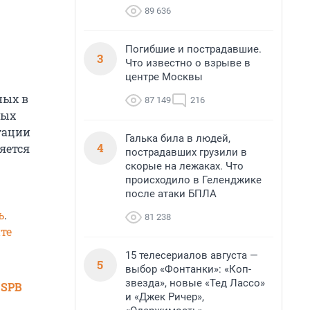
89 636
Погибшие и пострадавшие.
3
Что известно о взрыве в
центре Москвы
ных в
87 149
216
ных
тации
Галька била в людей,
4
яется
пострадавших грузили в
скорые на лежаках. Что
происходило в Геленджике
после атаки БПЛА
ь
.
81 238
те
15 телесериалов августа —
5
выбор «Фонтанки»: «Коп-
звезда», новые «Тед Лассо»
 SPB
и «Джек Ричер»,