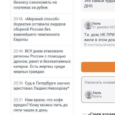
Это самый худши
бизнесу сэкономить на
ДНО.
платежах за рубеж
20:56
«Мерзкий способ»:
Хорватия оставила лидеров
Гость
21 декабря 202
сборной России без
важнейшего чемпионата
Т.е. дом, НЕ П
Европы
жили в этом дом
В ностальгическ
зданий, первые 
20:46
ВСУ днем атаковали
слегка благоуст
регионы России с помощью
позволили значи
дронов, ракет и безэкипажных
жильё продолжал
катеров. Есть жертвы среди
для терпил
мирных граждан
20:36
Суд в Петербурге заочно
арестовал Лидию Невзорову*
Гость
Войти
20:31
Нам врали, что кофе
вреден? Кому можно пить до
пяти чашек в день
«Сами корми