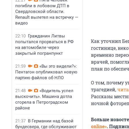
22:21
Пять человек
погибли в лобовом ДТП в
Свердловской области.
Renault вылетел на встречку —
видео
22:10
Гражданин Литвы
Как уточнил Бе
попытался прорваться в РФ
на автомобиле через
гостинице, неко
закрытый погранпункт
временно перес
врачей, помогл
21:59
«Вы это видели?»:
план по обеспе
Пентагон опубликовал новую
партию файлов об НЛО
О том, почему 
трагедией,
чита
21:48
«Водитель успел
Рассказы местн
выскочить». Машина дотла
сгорела в Петроградском
ночной фотореп
районе
Больше новост
21:37
В Германии над базой
online»
. Подпис
бундесвера, где обслуживают