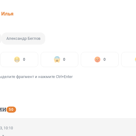
 Илья
Александр Беглов
0
0
0
ыделите фрагмент и нажмите Ctrl+Enter
ИИ
50
3, 10:10