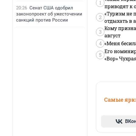
1
приводят к 
20:26
Сенат США одобрил
«Туризм не 
законопроект об ужесточении
2
санкций против России
отдыхать в а
Кому призна
3
август
4
«Меня бесил
Его номинир
5
«Вор» Чухра
Самые ярки
ВКо