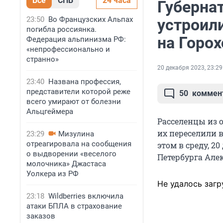
Все
СПБ
24 часа
Губернат
23:50
Во Французских Альпах
устроил
погибла россиянка.
на Горо
Федерация альпинизма РФ:
«непрофессионально и
странно»
20 декабря 2023, 23:29
23:40
Названа профессия,
представители которой реже
50
коммен
всего умирают от болезни
Альцгеймера
Расселенцы из 
их переселили 
23:29
Мизулина
отреагировала на сообщения
этом в среду, 20
о выдворении «веселого
Петербурга Але
молочника» Джастаса
Уолкера из РФ
Не удалось загр
23:18
Wildberries включила
атаки БПЛА в страхование
заказов