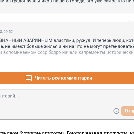
й из градоначальников нашего города, это уже самое что ни е
3, 09:52
РИЗНАННЫЙ АВАРИЙНЫМ властями, рухнул. И теперь люди, кот
е, не имеют больше жилья и ни на что не могут претендовать?
и вспоминаемом ссср бодро начали капремонты исторических
были действительно отремонтированы капитально, потом про
роены. потом инициатива сошла на нет. Жирные годы новой в
тельно улучшить жилищные условия этой власти. Историческ
о чахнуть и жители в нем стали заложниками. и вот теперь - 
Читать все комментарии
Отп
те свои будущие опухоли». Биолог назвал продукты, 