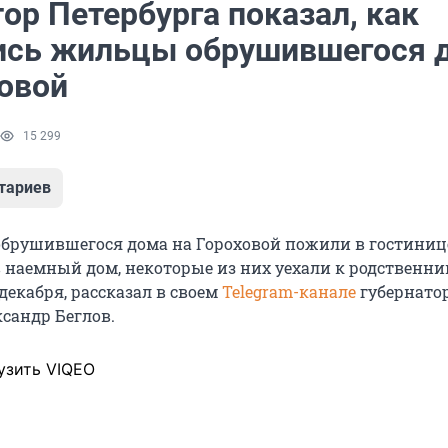
ор Петербурга показал, как
ись жильцы обрушившегося 
ховой
15 299
тариев
обрушившегося дома на Гороховой пожили в гостинице
в наемный дом, некоторые из них уехали к родственни
 декабря, рассказал в своем
Telegram-канале
губернатор
ксандр Беглов.
узить VIQEO