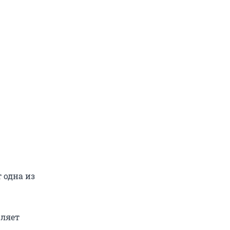
т одна из
вляет