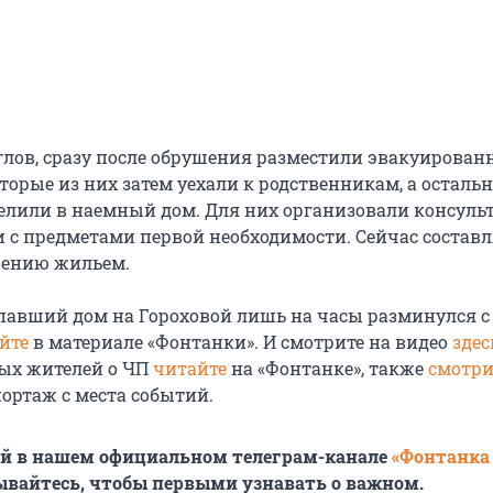
глов, сразу после обрушения разместили эвакуирован
торые из них затем уехали к родственникам, а осталь
елили в наемный дом. Для них организовали консуль
и с предметами первой необходимости. Сейчас составл
чению жильем.
упавший дом на Гороховой лишь на часы разминулся с
йте
в материале «Фонтанки». И смотрите на видео
здес
ых жителей о ЧП
читайте
на «Фонтанке», также
смотри
ортаж с места событий.
ей в нашем официальном телеграм-канале
«Фонтанка
ывайтесь, чтобы первыми узнавать о важном.