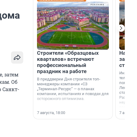
дома
Строители «Образцовых
На вод
кварталов» встречают
зарабо
профессиональный
станци
праздник на работе
Инженер
, затем
телеком-
В преддверии Дня строителя топ-
кам. Об
популярн
менеджеры компании «СЗ
Ленингра
 Санкт-
„Терминал-Ресурс“ — о планах
станции 
компании, испытаниях и поводах для
Раздолин
осторожного оптимизма.
недалеко
водопада
7 августа, 18:00
7 августа,