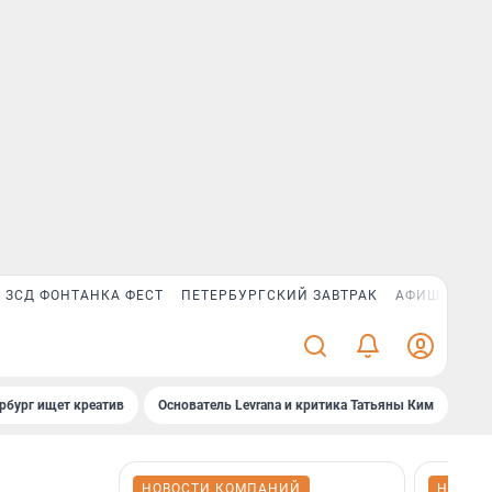
ЗСД ФОНТАНКА ФЕСТ
ПЕТЕРБУРГСКИЙ ЗАВТРАК
АФИША PLUS
рбург ищет креатив
Основатель Levrana и критика Татьяны Ким
Зач
НОВОСТИ КОМПАНИЙ
НОВОС