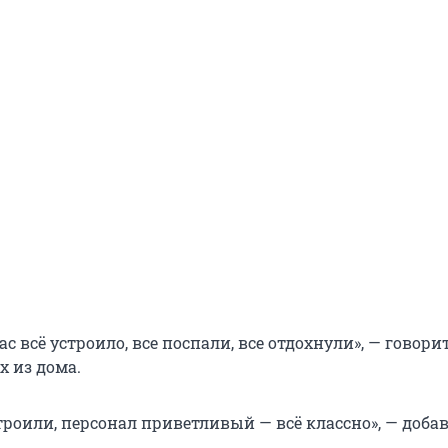
ас всё устроило, все поспали, все отдохнули», — говори
 из дома.
троили, персонал приветливый — всё классно», — доба