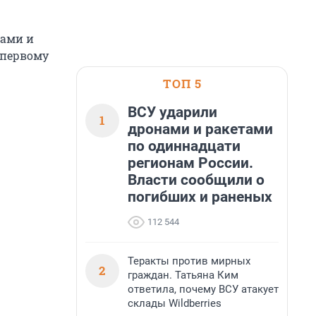
ками и
 первому
ТОП 5
ВСУ ударили
1
дронами и ракетами
по одиннадцати
регионам России.
Власти сообщили о
погибших и раненых
112 544
Теракты против мирных
2
граждан. Татьяна Ким
ответила, почему ВСУ атакует
склады Wildberries