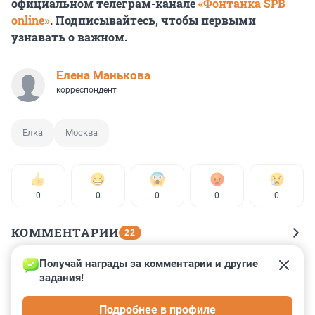
официальном телеграм-канале
«Фонтанка SPB
online»
. Подписывайтесь, чтобы первыми
узнавать о важном.
Елена Манькова
корреспондент
Елка
Москва
0
0
0
0
0
КОММЕНТАРИИ
22
Получай награды за комментарии и другие 
Гость
11 декабря 2023, 16:04
задания!
спилили, разворовали, украли - других новостей для 
Подробнее в профиле
нас нет... увы.