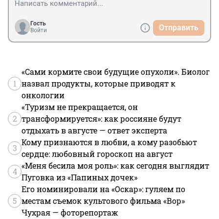
Гость
Отправить
Войти
«Сами кормите свои будущие опухоли». Биолог
1
назвал продукты, которые приводят к
онкологии
«Туризм не прекращается, он
2
трансформируется»: как россияне будут
отдыхать в августе — ответ эксперта
Кому признаются в любви, а кому разобьют
3
сердце: любовный гороскоп на август
«Меня бесила моя роль»: как сегодня выглядит
4
Пуговка из «Папиных дочек»
Его номинировали на «Оскар»: гуляем по
5
местам съемок культового фильма «Вор»
Чухрая — фоторепортаж