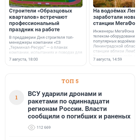
Строители «Образцовых
На водоёмах Лен
кварталов» встречают
заработали новы
профессиональный
станции МегаФон
праздник на работе
Инженеры МегаФона ус
телеком-оборудование 
В преддверии Дня строителя топ-
популярных водоёмах
менеджеры компании «СЗ
Ленинградской области
„Терминал-Ресурс“ — о планах
станции вблизи Лембол
компании, испытаниях и поводах для
Раздолинского озёр, а 
осторожного оптимизма.
7 августа, 18:00
7 августа, 14:59
недалеко от Большого Т
водопада.
ТОП 5
ВСУ ударили дронами и
1
ракетами по одиннадцати
регионам России. Власти
сообщили о погибших и раненых
112 669