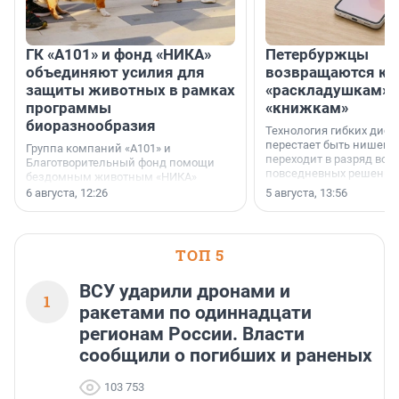
ГК «А101» и фонд «НИКА»
Петербуржцы
объединяют усилия для
возвращаются к
защиты животных в рамках
«раскладушкам» 
программы
«книжкам»
биоразнообразия
Технология гибких дисп
перестает быть нишевы
Группа компаний «А101» и
переходит в разряд вос
Благотворительный фонд помощи
повседневных решений
бездомным животным «НИКА»
заключили соглашение о
6 августа, 12:26
5 августа, 13:56
стратегическом сотрудничестве.
ТОП 5
ВСУ ударили дронами и
1
ракетами по одиннадцати
регионам России. Власти
сообщили о погибших и раненых
103 753