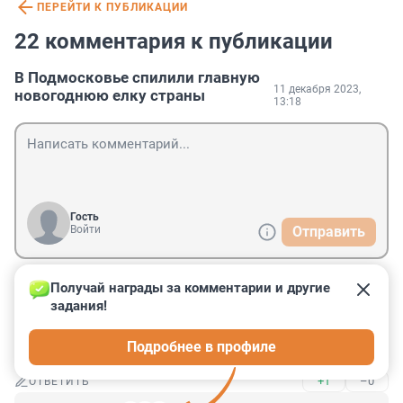
ПЕРЕЙТИ К ПУБЛИКАЦИИ
22 комментария к публикации
В Подмосковье спилили главную
11 декабря 2023,
новогоднюю елку страны
13:18
Гость
Войти
Отправить
Получай награды за комментарии и другие 
Гость
11 декабря 2023, 16:04
задания!
спилили, разворовали, украли - других новостей для 
Подробнее в профиле
нас нет... увы.
+1
–0
ОТВЕТИТЬ