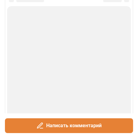
Политика использования cookies
Рекомендательные системы
Деятельность в сфере ИТ
Руководство пользователя
Наши награды
© 2000-2026 Фонтанка.Ру
Свидетельство Роскомнадзора ЭЛ № ФС 77-66333 от 14.07.2016
© ООО «Интернет Технологии»
Написать комментарий