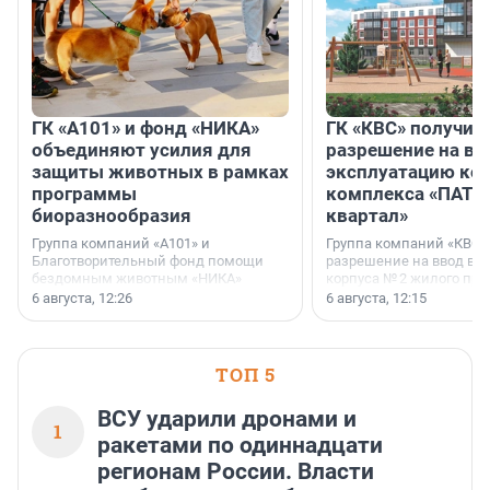
ГК «А101» и фонд «НИКА»
ГК «КВС» получил
объединяют усилия для
разрешение на вв
защиты животных в рамках
эксплуатацию кор
программы
комплекса «ПАТИ
биоразнообразия
квартал»
Группа компаний «А101» и
Группа компаний «КВС»
Благотворительный фонд помощи
разрешение на ввод в 
бездомным животным «НИКА»
корпуса № 2 жилого про
заключили соглашение о
Уютный квартал», расп
6 августа, 12:26
6 августа, 12:15
стратегическом сотрудничестве.
Всеволожском районе
Ленинградской области
ТОП 5
ВСУ ударили дронами и
1
ракетами по одиннадцати
регионам России. Власти