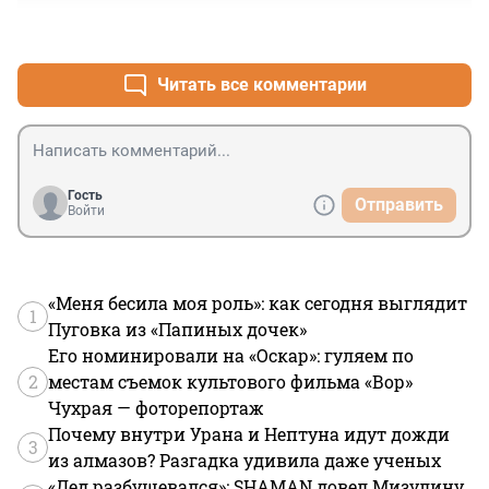
+4
–0
Читать все комментарии
Гость
Отправить
Войти
«Меня бесила моя роль»: как сегодня выглядит
1
Пуговка из «Папиных дочек»
Его номинировали на «Оскар»: гуляем по
2
местам съемок культового фильма «Вор»
Чухрая — фоторепортаж
Почему внутри Урана и Нептуна идут дожди
3
из алмазов? Разгадка удивила даже ученых
«Дед разбушевался»: SHAMAN довел Мизулину