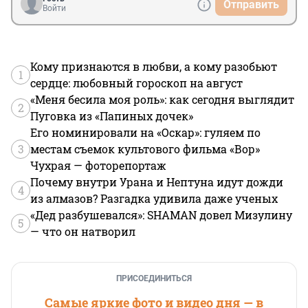
Отправить
Войти
Кому признаются в любви, а кому разобьют
1
сердце: любовный гороскоп на август
«Меня бесила моя роль»: как сегодня выглядит
2
Пуговка из «Папиных дочек»
Его номинировали на «Оскар»: гуляем по
3
местам съемок культового фильма «Вор»
Чухрая — фоторепортаж
Почему внутри Урана и Нептуна идут дожди
4
из алмазов? Разгадка удивила даже ученых
«Дед разбушевался»: SHAMAN довел Мизулину
5
— что он натворил
ПРИСОЕДИНИТЬСЯ
Самые яркие фото и видео дня — в