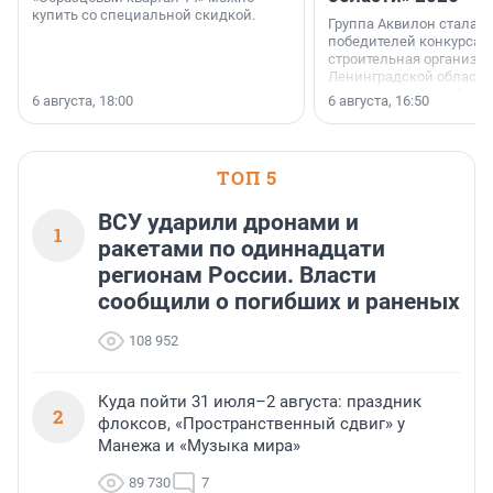
купить со специальной скидкой.
Группа Аквилон стала 
победителей конкурса 
строительная организа
Ленинградской области 
номинации «Самый
6 августа, 18:00
6 августа, 16:50
клиентоориентированн
застройщик Ленинград
области».
ТОП 5
ВСУ ударили дронами и
1
ракетами по одиннадцати
регионам России. Власти
сообщили о погибших и раненых
108 952
Куда пойти 31 июля–2 августа: праздник
2
флоксов, «Пространственный сдвиг» у
Манежа и «Музыка мира»
89 730
7