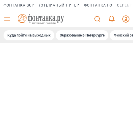
ФОНТАНКА SUP
(ОТ)ЛИЧНЫЙ ПИТЕР
ФОНТАНКА ГО
СЕРЕБР
Куда пойти на выходных
Образование в Петербурге
Финский за