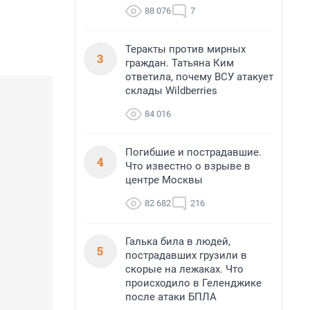
88 076
7
Теракты против мирных
3
граждан. Татьяна Ким
ответила, почему ВСУ атакует
склады Wildberries
84 016
Погибшие и пострадавшие.
4
Что известно о взрыве в
центре Москвы
82 682
216
Галька била в людей,
5
пострадавших грузили в
скорые на лежаках. Что
происходило в Геленджике
после атаки БПЛА