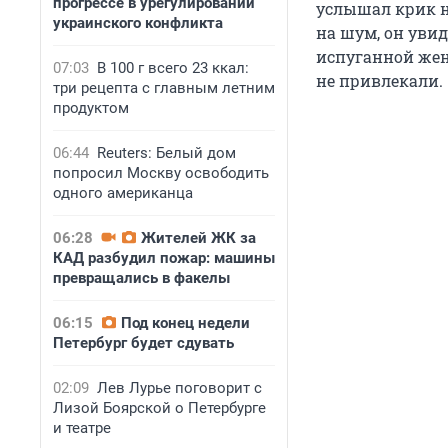
прогрессе в урегулировании
услышал крик н
украинского конфликта
на шум, он увид
испуганной жен
07:03
В 100 г всего 23 ккал:
не привлекали.
три рецепта с главным летним
продуктом
06:44
Reuters: Белый дом
попросил Москву освободить
одного американца
06:28
Жителей ЖК за
КАД разбудил пожар: машины
превращались в факелы
06:15
Под конец недели
Петербург будет сдувать
02:09
Лев Лурье поговорит с
Лизой Боярской о Петербурге
и театре