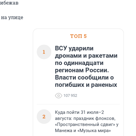
рибежав
 на улице
ТОП 5
ВСУ ударили
1
дронами и ракетами
по одиннадцати
регионам России.
Власти сообщили о
погибших и раненых
107 952
Куда пойти 31 июля–2
2
августа: праздник флоксов,
«Пространственный сдвиг» у
Манежа и «Музыка мира»