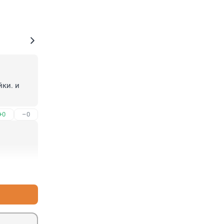
ки. и 
+0
–0
+1
–0