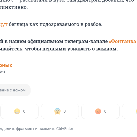
тинктивно.
щут
беглеца как подозреваемого в разбое.
ей в нашем официальном телеграм-канале
«Фонтанка
ывайтесь, чтобы первыми узнавать о важном.
ерных
ент
ение с ножом
0
0
0
ыделите фрагмент и нажмите Ctrl+Enter