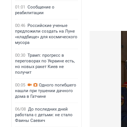
01:01
Сообщение о
реабилитации
00:46
Российские ученые
предложили создать на Луне
«кладбище» для космического
мусора
00:30
Трамп: прогресс в
переговорах по Украине есть,
но новых ракет Киев не
получит
00:05
Одного погибшего
нашли при тушении дачного
дома в Гатчине
06/08
До последних дней
работала с детьми: не стало
Фаины Саевич