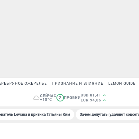
ЕРЕБРЯНОЕ ОЖЕРЕЛЬЕ
ПРИЗНАНИЕ И ВЛИЯНИЕ
LEMON GUIDE
USD 81,41
СЕЙЧАС
2
ПРОБКИ
+18°C
EUR 94,06
ователь Levrana и критика Татьяны Ким
Зачем депутаты удаляют соцсет