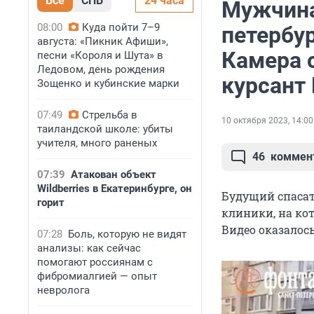
Все
СПБ
24 часа
Мужчина
08:00
Куда пойти 7–9
петербу
августа: «Пикник Афиши»,
Камера 
песни «Короля и Шута» в
Ледовом, день рождения
курсант
Зощенко и кубинские марки
07:49
Стрельба в
10 октября 2023, 14:00
таиландской школе: убиты
учителя, много раненых
46
коммен
07:39
Атакован объект
Wildberries в Екатеринбурге, он
Будущий спасат
горит
клиники, на ко
Видео оказалос
07:28
Боль, которую не видят
анализы: как сейчас
помогают россиянам с
фибромиалгией — опыт
невролога