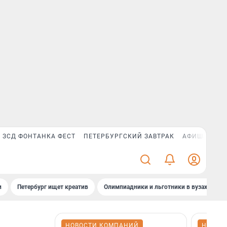
ЗСД ФОНТАНКА ФЕСТ
ПЕТЕРБУРГСКИЙ ЗАВТРАК
АФИША PLUS
и
Петербург ищет креатив
Олимпиадники и льготники в вузах СПб
НОВОСТИ КОМПАНИЙ
НОВОС