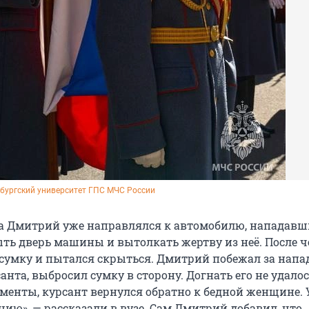
бургский университет ГПС МЧС России
да Дмитрий уже направлялся к автомобилю, нападавш
ыть дверь машины и вытолкать жертву из неё. После ч
 сумку и пытался скрыться. Дмитрий побежал за нап
санта, выбросил сумку в сторону. Догнать его не удало
ументы, курсант вернулся обратно к бедной женщине.
цию», — рассказали в вузе. Сам Дмитрий добавил, что