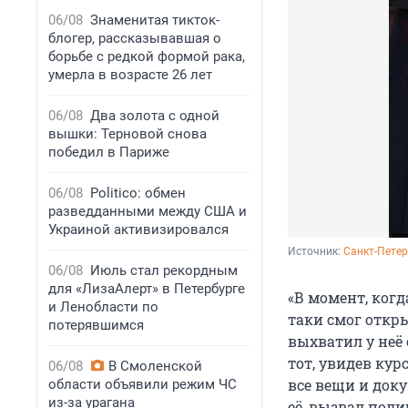
06/08
Знаменитая тикток-
блогер, рассказывавшая о
борьбе с редкой формой рака,
умерла в возрасте 26 лет
06/08
Два золота с одной
вышки: Терновой снова
победил в Париже
06/08
Politico: обмен
разведданными между США и
Украиной активизировался
Источник: 
Санкт-Петер
06/08
Июль стал рекордным
для «ЛизаАлерт» в Петербурге
«В момент, ког
и Ленобласти по
таки смог откр
потерявшимся
выхватил у неё
тот, увидев кур
06/08
В Смоленской
все вещи и док
области объявили режим ЧС
из-за урагана
её, вызвал поли