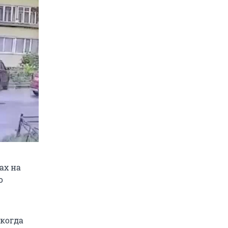
ах на
о
 когда