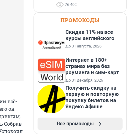
76 402
ПРОМОКОДЫ
Скидка 11% на все
курсы английского
До 31 августа, 2026
Интернет в 180+
странах мира без
роуминга и сим-карт
До 31 декабря, 2026
Получить скидку на
первую и повторную
покупку билетов на
ий всё-
Яндекс Афише
его он
адавшим,
сь Собрав
Все промокоды
 Успокоил