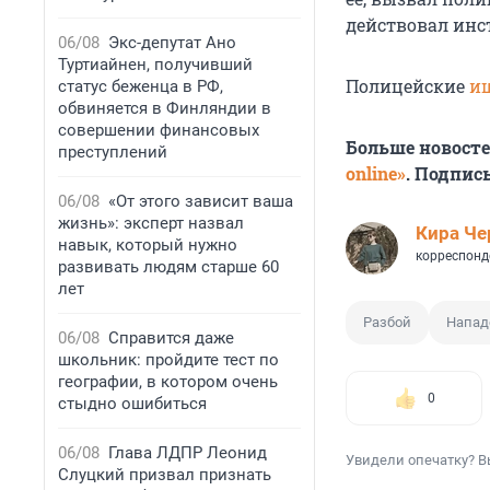
действовал инс
06/08
Экс-депутат Ано
Туртиайнен, получивший
Полицейские
и
статус беженца в РФ,
обвиняется в Финляндии в
совершении финансовых
Больше новост
преступлений
online»
. Подпис
06/08
«От этого зависит ваша
жизнь»: эксперт назвал
Кира Ч
навык, который нужно
корреспонд
развивать людям старше 60
лет
Разбой
Напад
06/08
Справится даже
школьник: пройдите тест по
географии, в котором очень
0
стыдно ошибиться
06/08
Глава ЛДПР Леонид
Увидели опечатку? В
Слуцкий призвал признать