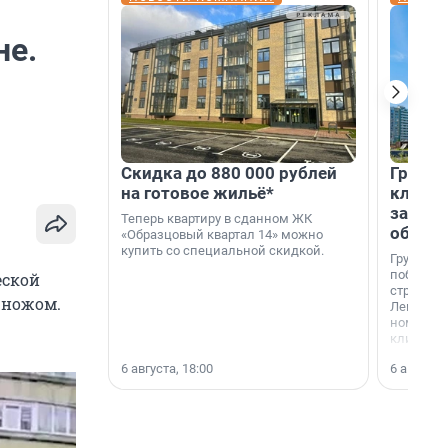
не.
Скидка до 880 000 рублей
Группа
на готовое жильё*
клиен
застро
Теперь квартиру в сданном ЖК
област
«Образцовый квартал 14» можно
купить со специальной скидкой.
Группа А
победите
еской
строител
 ножом.
Ленингра
номинац
клиенто
застройщ
6 августа, 18:00
6 августа,
области»