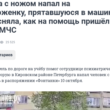
 с ножом напал на
рженку, прятавшуюся в маши
сняла, как на помощь пришёл
 МЧС
25 525
тариев
ель по дороге на учёбу помог сотруднице психиатрич
торую в Кировском районе Петербурга напал человек с
ь в распоряжении «Фонтанки» 10 октября.