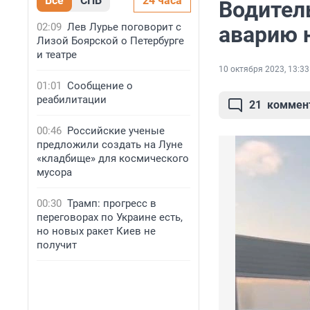
Все
СПБ
24 часа
Водитель
02:09
Лев Лурье поговорит с
аварию 
Лизой Боярской о Петербурге
и театре
10 октября 2023, 13:33
01:01
Сообщение о
реабилитации
21
коммен
00:46
Российские ученые
предложили создать на Луне
«кладбище» для космического
мусора
00:30
Трамп: прогресс в
переговорах по Украине есть,
но новых ракет Киев не
получит