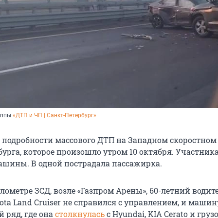
уппы
«ДТП и ЧП | Санкт-Петербург»
 подробности массового ДТП на Западном скоростном
бурга, которое произошло утром 10 октября. Участник
ашины. В одной пострадала пассажирка.
километре ЗСД, возле «Газпром Арены», 60-летний водит
ta Land Cruiser не справился с управлением, и машин
 ряд, где она
столкнулась
с Hyundai, KIA Cerato и груз