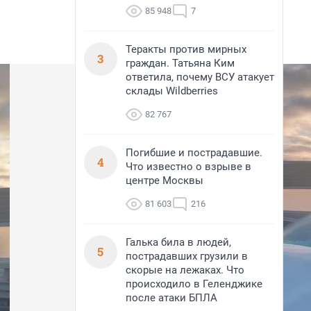
85 948
7
Теракты против мирных
3
граждан. Татьяна Ким
ответила, почему ВСУ атакует
склады Wildberries
82 767
Погибшие и пострадавшие.
4
Что известно о взрыве в
центре Москвы
81 603
216
Галька била в людей,
5
пострадавших грузили в
скорые на лежаках. Что
происходило в Геленджике
после атаки БПЛА