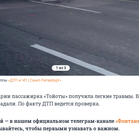
1 из 3
уппы
«ДТП и ЧП | Санкт-Петербург»
варии пассажирка «Тойоты» получила легкие травмы. 
адали. По факту ДТП ведется проверка.
ей — в нашем официальном телеграм-канале
«Фонтан
ывайтесь, чтобы первыми узнавать о важном.