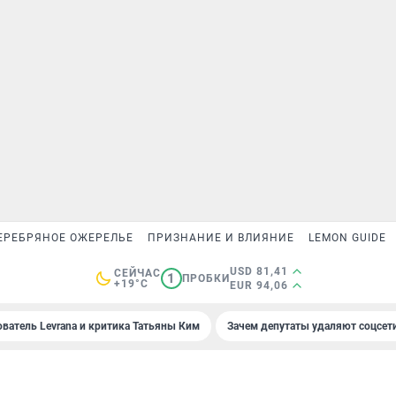
ЕРЕБРЯНОЕ ОЖЕРЕЛЬЕ
ПРИЗНАНИЕ И ВЛИЯНИЕ
LEMON GUIDE
USD 81,41
СЕЙЧАС
1
ПРОБКИ
+19°C
EUR 94,06
ователь Levrana и критика Татьяны Ким
Зачем депутаты удаляют соцсет