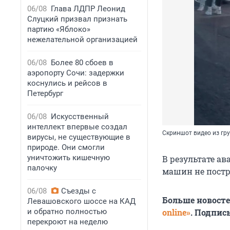
06/08
Глава ЛДПР Леонид
Слуцкий призвал признать
партию «Яблоко»
нежелательной организацией
06/08
Более 80 сбоев в
аэропорту Сочи: задержки
коснулись и рейсов в
Петербург
06/08
Искусственный
интеллект впервые создал
Скриншот видео из гр
вирусы, не существующие в
природе. Они смогли
уничтожить кишечную
В результате а
палочку
машин не постр
06/08
Съезды с
Больше новост
Левашовского шоссе на КАД
и обратно полностью
online»
. Подпис
перекроют на неделю