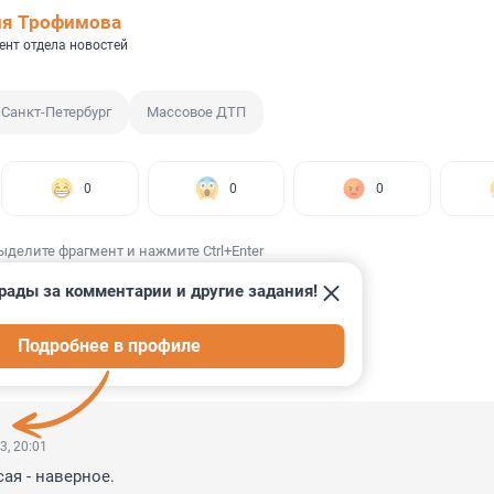
ия Трофимова
ент отдела новостей
Санкт-Петербург
Массовое ДТП
0
0
0
ыделите фрагмент и нажмите Ctrl+Enter
рады за комментарии и другие задания!
Подробнее в профиле
ИИ
21
3, 20:01
ая - наверное.