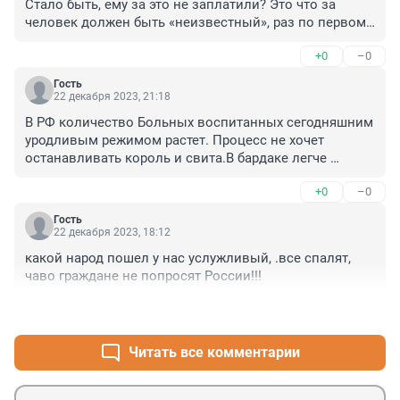
Стало быть, ему за это не заплатили? Это что за 
человек должен быть «неизвестный», раз по первому 
его слову кто-то готов устраивать поджёг? Они 
+0
–0
правда не знакомы и никаких подкупов/обещаний не 
было? Какой тогда мотив?
Гость
22 декабря 2023, 21:18
В РФ количество Больных воспитанных сегодняшним 
уродливым режимом растет. Процесс не хочет 
останавливать король и свита.В бардаке легче 
осетров ловить.
+0
–0
Гость
22 декабря 2023, 18:12
какой народ пошел у нас услужливый, .все спалят, 
чаво граждане не попросят России!!!
+0
–0
Читать все комментарии