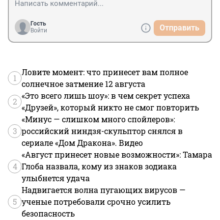
Гость
Отправить
Войти
Ловите момент: что принесет вам полное
1
солнечное затмение 12 августа
«Это всего лишь шоу»: в чем секрет успеха
2
«Друзей», который никто не смог повторить
«Минус — слишком много спойлеров»:
3
российский ниндзя-скульптор снялся в
сериале «Дом Дракона». Видео
«Август принесет новые возможности»: Тамара
4
Глоба назвала, кому из знаков зодиака
улыбнется удача
Надвигается волна пугающих вирусов —
5
ученые потребовали срочно усилить
безопасность