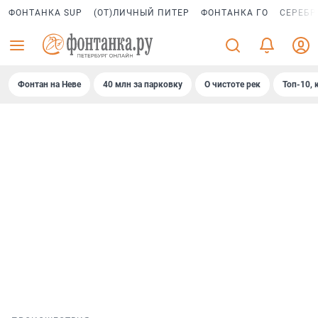
ФОНТАНКА SUP
(ОТ)ЛИЧНЫЙ ПИТЕР
ФОНТАНКА ГО
СЕРЕБР
Фонтан на Неве
40 млн за парковку
О чистоте рек
Топ-10, 