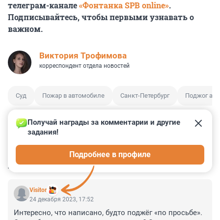
телеграм-канале
«Фонтанка SPB online»
.
Подписывайтесь, чтобы первыми узнавать о
важном.
Виктория Трофимова
корреспондент отдела новостей
Суд
Пожар в автомобиле
Санкт-Петербург
Поджог ав
Получай награды за комментарии и другие 
задания!
0
0
0
0
0
Подробнее в профиле
КОММЕНТАРИИ
12
Visitor
24 декабря 2023, 17:52
Интересно, что написано, будто поджёг «по просьбе». 