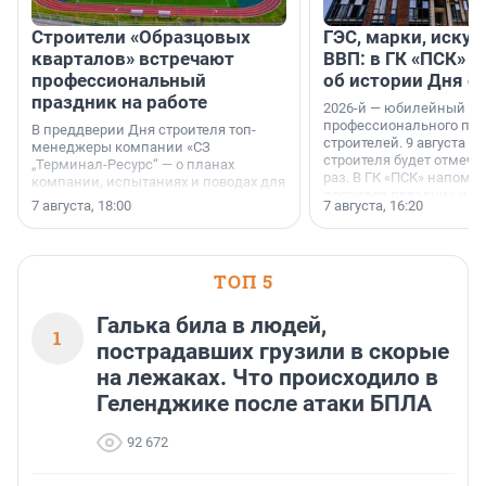
Строители «Образцовых
ГЭС, марки, искус
кварталов» встречают
ВВП: в ГК «ПСК» р
профессиональный
об истории Дня с
праздник на работе
2026-й — юбилейный го
профессионального пр
В преддверии Дня строителя топ-
строителей. 9 августа 2
менеджеры компании «СЗ
строителя будет отмечат
„Терминал-Ресурс“ — о планах
раз. В ГК «ПСК» напомни
компании, испытаниях и поводах для
появился праздник и к
осторожного оптимизма.
7 августа, 18:00
7 августа, 16:20
поменялась роль строит
ТОП 5
Галька била в людей,
1
пострадавших грузили в скорые
на лежаках. Что происходило в
Геленджике после атаки БПЛА
92 672