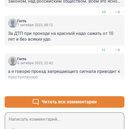
законом, над российским обществом. Всем это ясно. 
И дискредитация не только центральных властей, 
+0
–0
которые, разумеется, проглотят и это (причем, эти 
самые власти и создали такие порядки). Это – 
Гость
умаление власти как таковой, власти, как силы 
7 октября 2023, 08:12
обязательного для всех закона. Это все называется: 
За ДТП при проезде на красный надо сажать от 10 
глумление над законом!!! А вы про выборы! Смеху 
лет и без всяких удо.
варта.
+1
–0
Гость
6 октября 2023, 22:42
а я говорю проезд запрещающего сигнала приводит к 
преступлению
+1
–0
Читать все комментарии