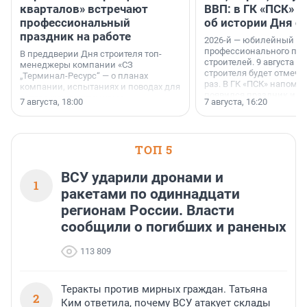
кварталов» встречают
ВВП: в ГК «ПСК» р
профессиональный
об истории Дня с
праздник на работе
2026-й — юбилейный го
профессионального пр
В преддверии Дня строителя топ-
строителей. 9 августа 2
менеджеры компании «СЗ
строителя будет отмечат
„Терминал-Ресурс“ — о планах
раз. В ГК «ПСК» напомни
компании, испытаниях и поводах для
появился праздник и к
осторожного оптимизма.
7 августа, 18:00
7 августа, 16:20
поменялась роль строит
ТОП 5
ВСУ ударили дронами и
1
ракетами по одиннадцати
регионам России. Власти
сообщили о погибших и раненых
113 809
Теракты против мирных граждан. Татьяна
2
Ким ответила, почему ВСУ атакует склады