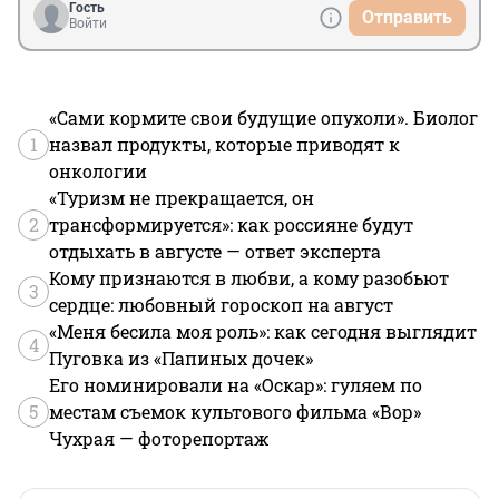
Гость
Отправить
Войти
«Сами кормите свои будущие опухоли». Биолог
1
назвал продукты, которые приводят к
онкологии
«Туризм не прекращается, он
2
трансформируется»: как россияне будут
отдыхать в августе — ответ эксперта
Кому признаются в любви, а кому разобьют
3
сердце: любовный гороскоп на август
«Меня бесила моя роль»: как сегодня выглядит
4
Пуговка из «Папиных дочек»
Его номинировали на «Оскар»: гуляем по
5
местам съемок культового фильма «Вор»
Чухрая — фоторепортаж