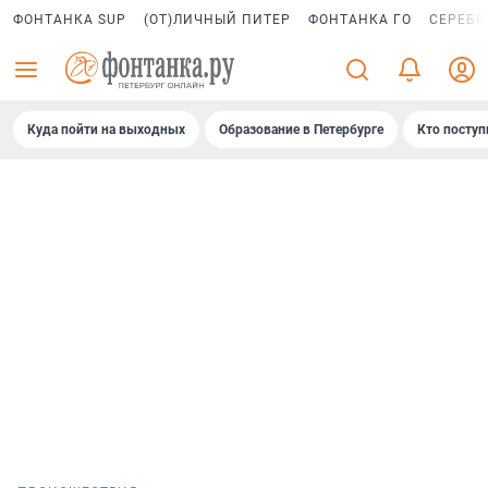
ФОНТАНКА SUP
(ОТ)ЛИЧНЫЙ ПИТЕР
ФОНТАНКА ГО
СЕРЕБР
Куда пойти на выходных
Образование в Петербурге
Кто поступ