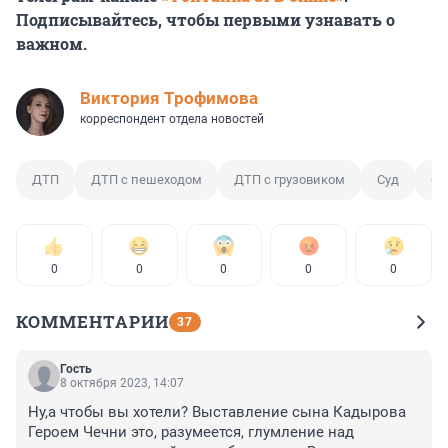
Подписывайтесь, чтобы первыми узнавать о
важном.
Виктория Трофимова
корреспондент отдела новостей
ДТП
ДТП с пешеходом
ДТП с грузовиком
Суд
Са
0
0
0
0
0
КОММЕНТАРИИ
37
Гость
8 октября 2023, 14:07
Ну,а чтобы вы хотели? Выставление сына Кадырова 
Героем Чечни это, разумеется, глумление над 