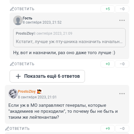
+5
–0
ОТВЕТИТЬ
Гость
8 сентября 2023, 21:52
ProstoZloy
8 сентября 2023, 21:09
Кстатит, лучше уж пту-шника назначить начальником цеха, чем банкира - руководителем судостроительной корпорации.
Ну, вот и назначили, раз оно даже того лучше :)
+0
–0
ОТВЕТИТЬ
Показать ещё 6 ответов
ProstoZloy
8 сентября 2023, 21:01
Если уж в МО заправляют генералы, которые 
"академиев не проходили", то почему бы не быть и 
таким же лейтенантам?
+9
–0
ОТВЕТИТЬ