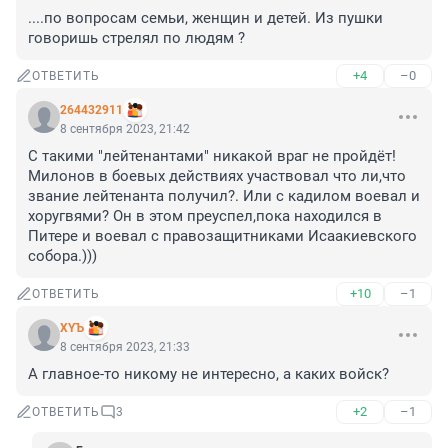
....по вопросам семьи, женщин и детей. Из пушки 
говоришь стрелял по людям ?
+4
–0
ОТВЕТИТЬ
264432911
8 сентября 2023, 21:42
С такими "лейтенантами" никакой враг не пройдёт! 
Милонов в боевых действиях участвовал что ли,что 
звание лейтенанта получил?. Или с кадилом воевал и 
хоругвями? Он в этом преуспел,пока находился в 
Питере и воевал с правозащитниками Исаакиевского 
собора.)))
+10
–1
ОТВЕТИТЬ
XYЪ
8 сентября 2023, 21:33
А главное-то никому не интересно, а каких войск?
+2
–1
ОТВЕТИТЬ
3