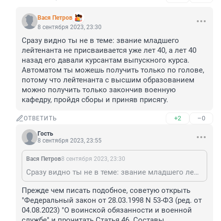
Вася Петров
8 сентября 2023, 23:30
Сразу видно ты не в теме: звание младшего 
лейтенанта не присваивается уже лет 40, а лет 40 
назад его давали курсантам выпускного курса.

Автоматом ты можешь получить только по голове, 
потому что лейтенанта с высшим образованием 
можно получить только закончив военную 
кафедру, пройдя сборы и приняв присягу.
+2
–0
ОТВЕТИТЬ
Гость
8 сентября 2023, 23:55
Вася Петров
8 сентября 2023, 23:30
Сразу видно ты не в теме: звание младшего лейтенанта не присваивается уже лет 40, а лет 40 назад его давали курсантам выпускного курса. Автоматом ты можешь получить только по голове, потому что лейтенанта с высшим образованием можно получить только закончив военную кафедру, пройдя сборы и приняв присягу.
Прежде чем писать подобное, советую открыть 
"Федеральный закон от 28.03.1998 N 53-ФЗ (ред. от 
04.08.2023) "О воинской обязанности и военной 
службе" и прочитать Статья 46. Составы 