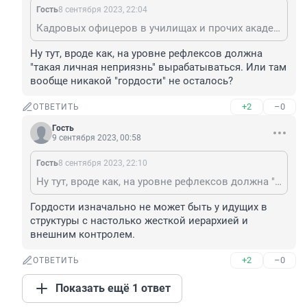
Гость
8 сентября 2023, 22:04
Кадровых офицеров в училищах и прочих академиях неплохо научили не то что не думать над такими эксцессами, а даже и вовсе их не замечать.
Ну тут, вроде как, на уровне рефлексов должна 
"такая личная неприязнь" вырабатываться. Или там 
вообще никакой "гордости" не осталось?
+2
–0
ОТВЕТИТЬ
Гость
9 сентября 2023, 00:58
Гость
8 сентября 2023, 22:10
Ну тут, вроде как, на уровне рефлексов должна "такая личная неприязнь" вырабатываться. Или там вообще никакой "гордости" не осталось?
Гордости изначально не может быть у идущих в 
структуры с настолько жесткой иерархией и 
внешним контролем.
+2
–0
ОТВЕТИТЬ
Показать ещё 1 ответ