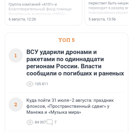
перестает быть нишевы
Группа компаний «А101» и
переходит в разряд вос
Благотворительный фонд помощи
повседневных решений
бездомным животным «НИКА»
заключили соглашение о
6 августа, 12:26
5 августа, 13:56
стратегическом сотрудничестве.
ТОП 5
ВСУ ударили дронами и
1
ракетами по одиннадцати
регионам России. Власти
сообщили о погибших и раненых
105 811
Куда пойти 31 июля–2 августа: праздник
2
флоксов, «Пространственный сдвиг» у
Манежа и «Музыка мира»
84 007
7