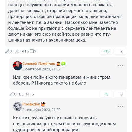
пальцы: служил он в звании младшего сержанта, 
дальше - сержант, старший сержант, старшина, 
прапорщик, старший прапорщик, младший лейтенант 
и лейтенант, т.е. 6 званий. Насколько мне известно 
больше 2-х не прыгают и с сержанта лейтенанта не 
дают никак, это сюр какой-то, всё равно что пту-
шника назначить начальником цеха.
+13
–2
ОТВЕТИТЬ
9
Соловей-Помётчик
8 сентября 2023, 21:07
Или хрен пойми кого генералом и министром 
обороны? Никогда такого не было
+5
–0
ОТВЕТИТЬ
ProstoZloy
8 сентября 2023, 21:09
Кстатит, лучше уж пту-шника назначить 
начальником цеха, чем банкира - руководителем 
судостроительной корпорации.