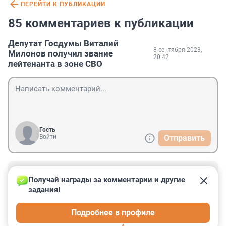
ПЕРЕЙТИ К ПУБЛИКАЦИИ
85 комментариев к публикации
Депутат Госдумы Виталий
8 сентября 2023,
Милонов получил звание
20:42
лейтенанта в зоне СВО
Гость
Войти
Отправить
Гость
17 марта 2024, 12:54
Получай награды за комментарии и другие 
задания!
Мне он тоже не нравился, но сейчас он там, где 
труднее труднее всего. А это главное...

Подробнее в профиле
Остальное бла бла..