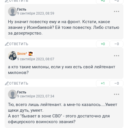
+0
–0
ОТВЕТИТЬ
Гость
9 сентября 2023, 08:59
Ну значит повестку ему и на фронт. Кстати, какое 
звание у Исинбаевой? Ей тоже повестку. Либо статью 
за дезертирство.
+0
–0
ОТВЕТИТЬ
Snow*
9 сентября 2023, 08:07
а кто такие милоны, если у них есть свой лейтенант 
милонов?
+1
–0
ОТВЕТИТЬ
Гость
9 сентября 2023, 07:34
Тю, всего лишь лейтенант. а мне-то казалось....Умеет 
щеки дуть, умеет. 

А вот "бывает в зоне СВО" - этого достаточно для 
офицерского воинского звания?