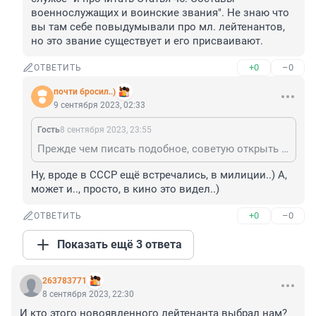
военнослужащих и воинские звания". Не знаю что 
вы там себе повыдумывали про мл. лейтенантов, 
но это звание существует и его присваивают.
+0
–0
ОТВЕТИТЬ
почти бросил..)
9 сентября 2023, 02:33
Гость
8 сентября 2023, 23:55
Прежде чем писать подобное, советую открыть "Федеральный закон от 28.03.1998 N 53-ФЗ (ред. от 04.08.2023) "О воинской обязанности и военной службе" и прочитать Статья 46. Составы военнослужащих и воинские звания". Не знаю что вы там себе повыдумывали про мл. лейтенантов, но это звание существует и его присваивают.
Ну, вроде в СССР ещё встречались, в милиции..) А, 
может и.., просто, в кино это видел..)
+0
–0
ОТВЕТИТЬ
Показать ещё 3 ответа
263783771
8 сентября 2023, 22:30
И кто этого новоявленного лейтенанта выбрал нам? 