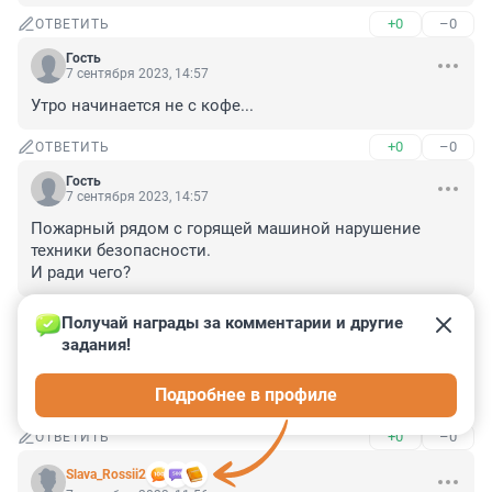
+0
–0
ОТВЕТИТЬ
Гость
7 сентября 2023, 14:57
Утро начинается не с кофе...
+0
–0
ОТВЕТИТЬ
Гость
7 сентября 2023, 14:57
Пожарный рядом с горящей машиной нарушение 
техники безопасности.

И ради чего?
+0
–0
ОТВЕТИТЬ
Получай награды за комментарии и другие 
задания!
Гость
7 сентября 2023, 12:36
Подробнее в профиле
Скажите спасибо баскетболисту.
+0
–0
ОТВЕТИТЬ
Slava_Rossii2