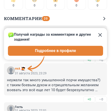
0
0
0
0
0
КОММЕНТАРИИ
20
Гость
1 сентября 2023, 01:16
Получай награды за комментарии и другие 
задания!
Добровольцев хотят наказывать, а наемникам можно 
портить имущество сколько захочется? Тогда они 
Подробнее в профиле
могут сказать чтобы их прекратили называть 
добровольцами, а называли также как западных 
+0
–0
коллег "наемниками".
mrA
31 августа 2023, 23:29
неужели так много умышленной порчи имущества?)

с таким боевым духом и отрицательным желанием 
воевать это всё еще лет 10 будет безрезультатно 
бурлить
+0
–0
Гость
31 августа 2023, 22:01