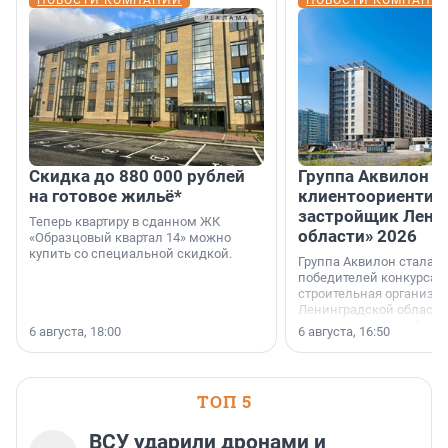
НОВОСТИ КОМПАНИЙ
НОВОСТИ КОМПАНИ
Скидка до 880 000 рублей
Группа Аквилон 
на готовое жильё*
клиентоориентир
застройщик Лени
Теперь квартиру в сданном ЖК
области» 2026
«Образцовый квартал 14» можно
купить со специальной скидкой.
Группа Аквилон стала 
победителей конкурса 
строительная организа
Ленинградской области 
номинации «Самый
6 августа, 18:00
6 августа, 16:50
клиентоориентированн
застройщик Ленинград
области».
ТОП 5
ВСУ ударили дронами и