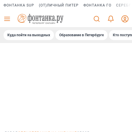
ФОНТАНКА SUP
(ОТ)ЛИЧНЫЙ ПИТЕР
ФОНТАНКА ГО
СЕРЕБР
Куда пойти на выходных
Образование в Петербурге
Кто поступ