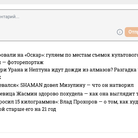
Отп
овали на «Оскар»: гуляем по местам съемок культово
я — фоторепортаж
ри Урана и Нептуна идут дожди из алмазов? Разгадка
х
евался»: SHAMAN довел Мизулину — что он натворил
 певица Жасмин здорово похудела — как она выглядит 
росил 15 килограммов»: Влад Прохоров — о том, как худе
 старше его на 21 год