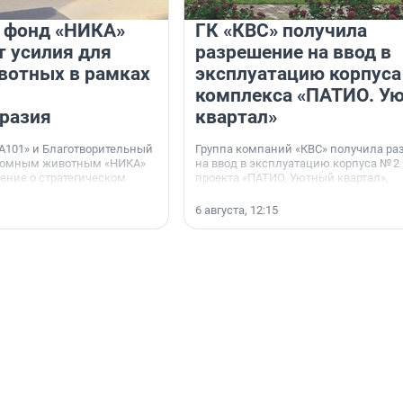
и фонд «НИКА»
ГК «КВС» получила
 усилия для
разрешение на ввод в
вотных в рамках
эксплуатацию корпуса
комплекса «ПАТИО. У
разия
квартал»
А101» и Благотворительный
Группа компаний «КВС» получила р
домным животным «НИКА»
на ввод в эксплуатацию корпуса № 2
ние о стратегическом
проекта «ПАТИО. Уютный квартал»,
расположенного во Всеволожском р
Ленинградской области.
6 августа, 12:15