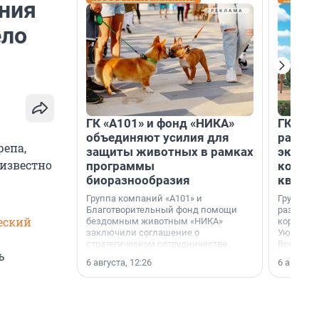
ения
ело
ГК «А101» и фонд «НИКА»
ГК «КВ
объединяют усилия для
разреш
репа,
защиты животных в рамках
эксплу
 известно
программы
компл
биоразнообразия
кварта
Группа компаний «А101» и
Группа к
Благотворительный фонд помощи
разрешен
еский
бездомным животным «НИКА»
корпуса 
заключили соглашение о
Уютный к
стратегическом сотрудничестве.
Всеволо
ь
Ленингра
6 августа, 12:26
6 августа,