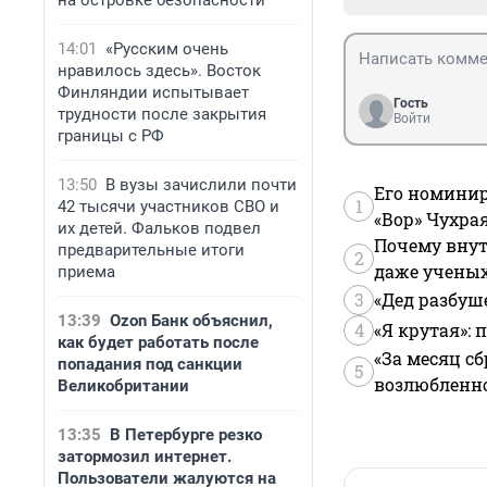
на островке безопасности
14:01
«Русским очень
нравилось здесь». Восток
Финляндии испытывает
Гость
трудности после закрытия
Войти
границы с РФ
13:50
В вузы зачислили почти
Его номинир
1
42 тысячи участников СВО и
«Вор» Чухра
их детей. Фальков подвел
Почему внут
предварительные итоги
2
даже учены
приема
3
«Дед разбуш
13:39
Ozon Банк объяснил,
4
«Я крутая»:
как будет работать после
«За месяц сб
попадания под санкции
5
возлюбленной
Великобритании
13:35
В Петербурге резко
затормозил интернет.
Пользователи жалуются на