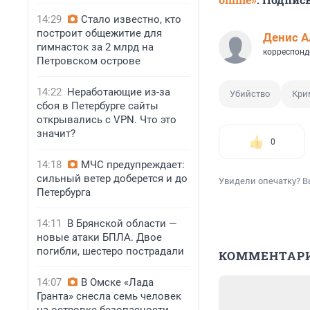
14:29
Стало известно, кто
построит общежитие для
Денис А
гимнасток за 2 млрд на
корреспонд
Петровском острове
14:22
Неработающие из-за
Убийство
Кри
сбоя в Петербурге сайты
открывались с VPN. Что это
значит?
0
14:18
МЧС предупреждает:
сильный ветер доберется и до
Увидели опечатку? В
Петербурга
14:11
В Брянской области —
новые атаки БПЛА. Двое
погибли, шестеро пострадали
КОММЕНТАР
14:07
В Омске «Лада
Гранта» снесла семь человек