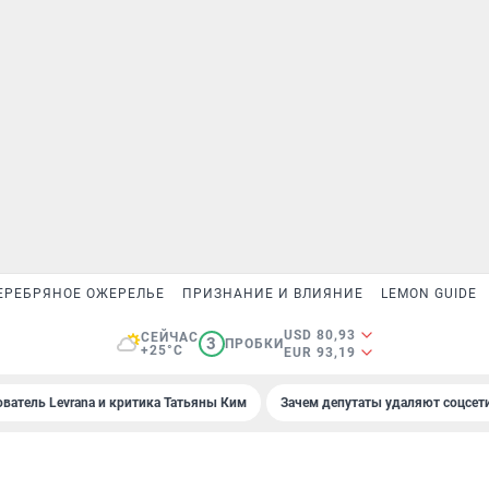
ЕРЕБРЯНОЕ ОЖЕРЕЛЬЕ
ПРИЗНАНИЕ И ВЛИЯНИЕ
LEMON GUIDE
USD 80,93
СЕЙЧАС
3
ПРОБКИ
+25°C
EUR 93,19
ователь Levrana и критика Татьяны Ким
Зачем депутаты удаляют соцсет