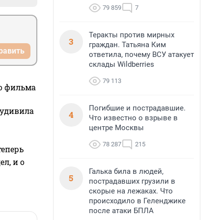
79 859
7
Теракты против мирных
3
граждан. Татьяна Ким
равить
ответила, почему ВСУ атакует
склады Wildberries
79 113
го фильма
Погибшие и пострадавшие.
 удивила
4
Что известно о взрыве в
центре Москвы
78 287
215
теперь
л, и о
Галька била в людей,
5
пострадавших грузили в
скорые на лежаках. Что
происходило в Геленджике
после атаки БПЛА