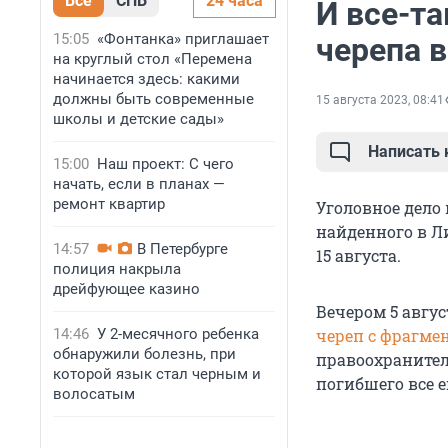
Все
СПБ
24 часа
И все-т
15:05
«Фонтанка» приглашает
черепа 
на круглый стол «Перемена
начинается здесь: какими
должны быть современные
15 августа 2023, 08:41
школы и детские сады»
Написать
15:00
Наш проект: С чего
начать, если в планах —
ремонт квартир
Уголовное дело 
найденного в Ли
14:57
В Петербурге
15 августа.
полиция накрыла
дрейфующее казино
Вечером 5 авгу
14:46
У 2-месячного ребенка
череп с фрагме
обнаружили болезнь, при
правоохранител
которой язык стал черным и
погибшего все е
волосатым