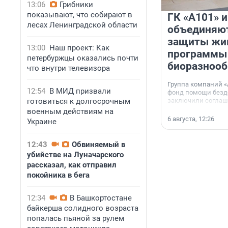
13:06
Грибники
показывают, что собирают в
ГК «А101» 
лесах Ленинградской области
объединяют
защиты жи
13:00
Наш проект: Как
программы
петербуржцы оказались почти
биоразнооб
что внутри телевизора
Группа компаний «
12:54
В МИД призвали
фонд помощи без
готовиться к долгосрочным
заключили соглаше
сотрудничестве.
военным действиям на
6 августа, 12:26
Украине
12:43
Обвиняемый в
убийстве на Луначарского
рассказал, как отправил
покойника в бега
12:34
В Башкортостане
байкерша солидного возраста
попалась пьяной за рулем