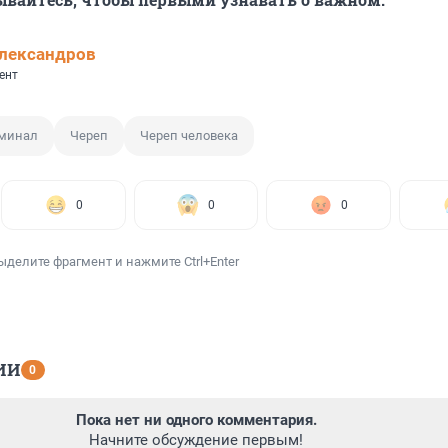
лександров
ент
минал
Череп
Череп человека
0
0
0
ыделите фрагмент и нажмите Ctrl+Enter
ИИ
0
Пока нет ни одного комментария.
Начните обсуждение первым!