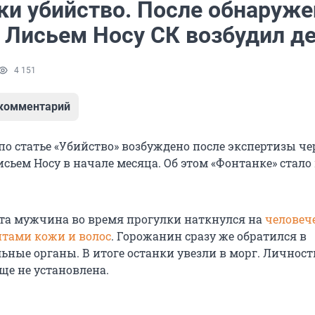
аки убийство. После обнаруж
в Лисьем Носу СК возбудил д
4 151
 комментарий
по статье «Убийство» возбуждено после экспертизы че
сьем Носу в начале месяца. Об этом «Фонтанке» стало
ста мужчина во время прогулки наткнулся на
человеч
нтами кожи и волос
. Горожанин сразу же обратился в
ьные органы. В итоге останки увезли в морг. Личност
ще не установлена.