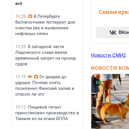
всё
Самые ярки
13:28
В Петербурге
беспилотники тестируют для
очистки рек и выявления
ВКо
нефтяных пятен
13:25
В западной части
Ладожского озера ввели
Новости СМИ2
временный запрет на проход
судов
НОВОСТИ КО
13:19
От диареи до
удушья. Почему опять
позеленел Финский залив и
опасно ли это
13:13
Пищевой гигант
приостановил производство в
Тамани из-за атаки БПЛА