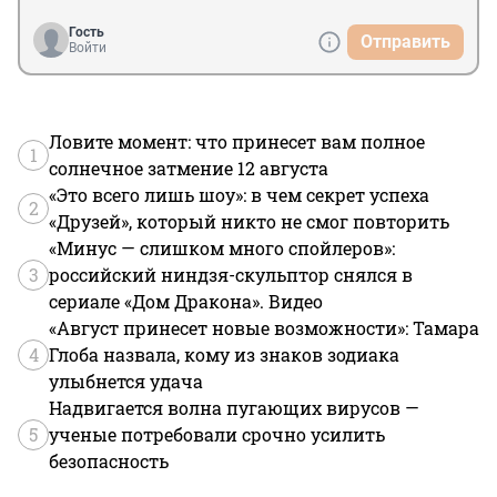
Гость
Отправить
Войти
Ловите момент: что принесет вам полное
1
солнечное затмение 12 августа
«Это всего лишь шоу»: в чем секрет успеха
2
«Друзей», который никто не смог повторить
«Минус — слишком много спойлеров»:
3
российский ниндзя-скульптор снялся в
сериале «Дом Дракона». Видео
«Август принесет новые возможности»: Тамара
4
Глоба назвала, кому из знаков зодиака
улыбнется удача
Надвигается волна пугающих вирусов —
5
ученые потребовали срочно усилить
безопасность