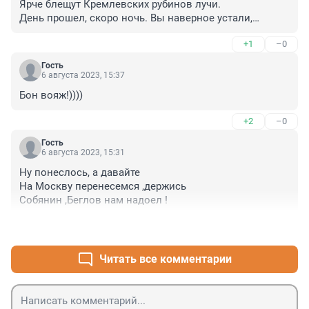
Ярче блещут Кремлевских рубинов лучи.

День прошел, скоро ночь. Вы наверное устали,

Дорогие мои москвичи".
+1
–0
Гость
6 августа 2023, 15:37
Бон вояж!))))
+2
–0
Гость
6 августа 2023, 15:31
Ну понеслось, а давайте 

На Москву перенесемся ,держись 

Собянин ,Беглов нам надоел !
+0
–0
Читать все комментарии