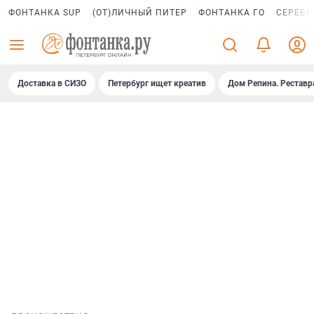
ФОНТАНКА SUP
(ОТ)ЛИЧНЫЙ ПИТЕР
ФОНТАНКА ГО
СЕРЕБР
Доставка в СИЗО
Петербург ищет креатив
Дом Репина. Реставр