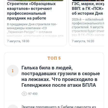
Строители «Образцовых
ГЭС, марки, искус
кварталов» встречают
ВВП: в ГК «ПСК» р
профессиональный
об истории Дня с
праздник на работе
2026-й — юбилейный го
профессионального пр
В преддверии Дня строителя топ-
строителей. 9 августа 2
менеджеры компании «СЗ
строителя будет отмечат
„Терминал-Ресурс“ — о планах
раз. В ГК «ПСК» напомни
компании, испытаниях и поводах для
появился праздник и к
осторожного оптимизма.
7 августа, 18:00
7 августа, 16:20
поменялась роль строит
ТОП 5
Галька била в людей,
1
пострадавших грузили в скорые
на лежаках. Что происходило в
Геленджике после атаки БПЛА
97 450
Экипаж пропавшего в Сибири самолета из