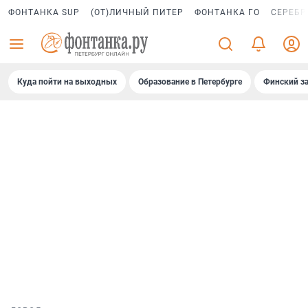
ФОНТАНКА SUP
(ОТ)ЛИЧНЫЙ ПИТЕР
ФОНТАНКА ГО
СЕРЕБР
Куда пойти на выходных
Образование в Петербурге
Финский за