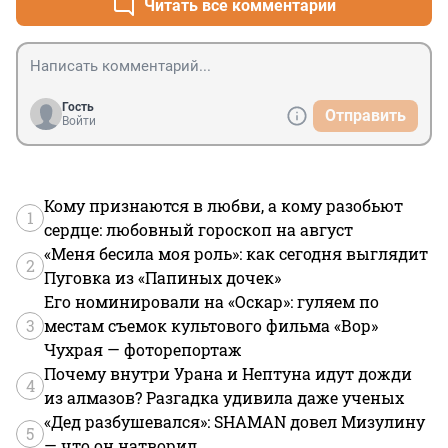
Читать все комментарии
Гость
Отправить
Войти
Кому признаются в любви, а кому разобьют
1
сердце: любовный гороскоп на август
«Меня бесила моя роль»: как сегодня выглядит
2
Пуговка из «Папиных дочек»
Его номинировали на «Оскар»: гуляем по
3
местам съемок культового фильма «Вор»
Чухрая — фоторепортаж
Почему внутри Урана и Нептуна идут дожди
4
из алмазов? Разгадка удивила даже ученых
«Дед разбушевался»: SHAMAN довел Мизулину
5
— что он натворил