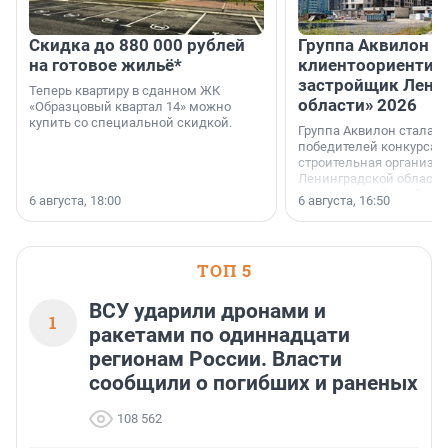
Скидка до 880 000 рублей
Группа Аквилон 
на готовое жильё*
клиентоориентир
застройщик Лени
Теперь квартиру в сданном ЖК
области» 2026
«Образцовый квартал 14» можно
купить со специальной скидкой.
Группа Аквилон стала 
победителей конкурса 
строительная организа
Ленинградской области 
номинации «Самый
6 августа, 18:00
6 августа, 16:50
клиентоориентированн
застройщик Ленинград
области».
ТОП 5
ВСУ ударили дронами и
1
ракетами по одиннадцати
регионам России. Власти
сообщили о погибших и раненых
108 562