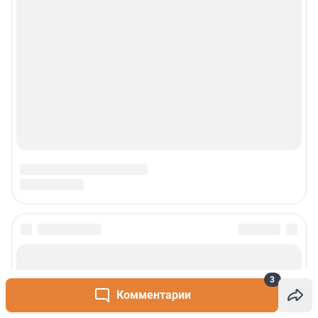
Реклама
Наши мероприятия
О компании
Наши вакансии
Статистика канала в MAX
Все города сети
Проекты
3
Комментарии
Мобильное приложение