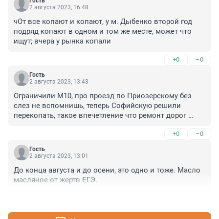
Гость
2 августа 2023, 16:48
чОт все копают и копают, у м. Дыбенко второй год 
подряд копают в одном и том же месте, может что 
ищут; вчера у рынка копали
+0
–0
Гость
2 августа 2023, 13:43
Ограничили М10, про проезд по Приозерскому без 
слез не вспомнишь, теперь Софийскую решили 
перекопать, такое впечетление что ремонт дорог 
планируют не совсем умные люди, это я еще мягко 
+0
–0
высказался...
Гость
2 августа 2023, 13:01
До конца августа и до осени, это одно и тоже. Масло 
масляное от жертв ЕГЭ.
+0
–0