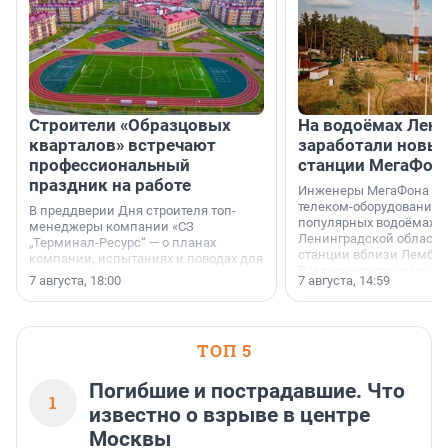
Строители «Образцовых
На водоёмах Лен
кварталов» встречают
заработали новы
профессиональный
станции МегаФон
праздник на работе
Инженеры МегаФона ус
телеком-оборудование 
В преддверии Дня строителя топ-
популярных водоёмах
менеджеры компании «СЗ
Ленинградской области
„Терминал-Ресурс“ — о планах
станции вблизи Лембол
компании, испытаниях и поводах для
Раздолинского озёр, а 
осторожного оптимизма.
7 августа, 18:00
7 августа, 14:59
недалеко от Большого Т
водопада.
ТОП 5
Погибшие и пострадавшие. Что
1
известно о взрыве в центре
Москвы