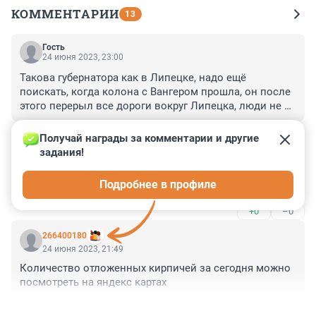
КОММЕНТАРИИ
13
Гость
24 июня 2023, 23:00
Такова губернатора как в Липецке, надо ещё 
поискать, когда колона с Вангером прошла, он после 
этого перерыл все дороги вокруг Липецка, люди не 
могли попасть домой и обратно, даже с детьми и 
+0
–1
несделал не каких пунктов ожидания.
Получай награды за комментарии и другие 
задания!
Гость
24 июня 2023, 22:54
Подробнее в профиле
Спасались как могли.
+0
–0
266400180
24 июня 2023, 21:49
Количество отложенных кирпичей за сегодня можно 
посмотреть на яндекс картах
+0
–0