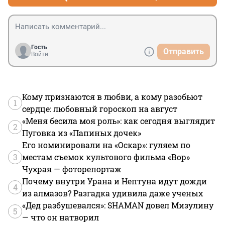
Гость
Отправить
Войти
Кому признаются в любви, а кому разобьют
1
сердце: любовный гороскоп на август
«Меня бесила моя роль»: как сегодня выглядит
2
Пуговка из «Папиных дочек»
Его номинировали на «Оскар»: гуляем по
3
местам съемок культового фильма «Вор»
Чухрая — фоторепортаж
Почему внутри Урана и Нептуна идут дожди
4
из алмазов? Разгадка удивила даже ученых
«Дед разбушевался»: SHAMAN довел Мизулину
5
— что он натворил