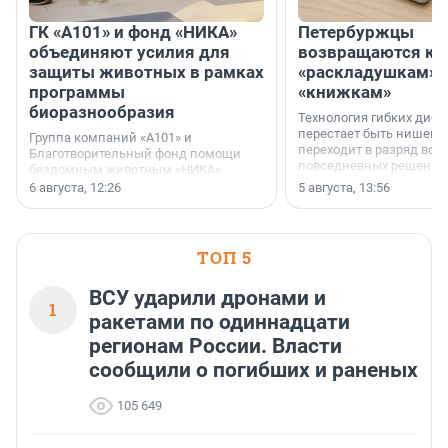
ГК «А101» и фонд «НИКА»
Петербуржцы
объединяют усилия для
возвращаются к
защиты животных в рамках
«раскладушкам» 
программы
«книжкам»
биоразнообразия
Технология гибких дисп
перестает быть нишевы
Группа компаний «А101» и
переходит в разряд вос
Благотворительный фонд помощи
повседневных решений
бездомным животным «НИКА»
заключили соглашение о
6 августа, 12:26
5 августа, 13:56
стратегическом сотрудничестве.
ТОП 5
ВСУ ударили дронами и
1
ракетами по одиннадцати
регионам России. Власти
сообщили о погибших и раненых
105 649