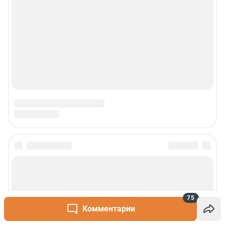
Реклама
Наши мероприятия
О компании
Наши вакансии
Статистика канала в MAX
Все города сети
Проекты
75
Мобильное приложение
Комментарии
Google Play
App Store