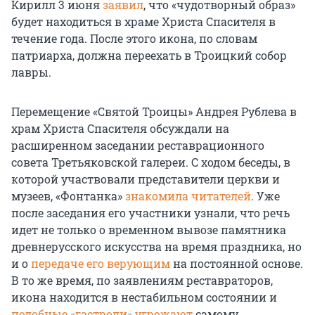
Кирилл 3 июня
заявил
, что «чудотворный образ»
будет находиться в храме Христа Спасителя в
течение года. После этого икона, по словам
патриарха, должна переехать в Троицкий собор
лавры.
Перемещение «Святой Троицы» Андрея Рублева в
храм Христа Спасителя обсуждали на
расширенном заседании реставрационного
совета Третьяковской галереи. С ходом беседы, в
которой участвовали представители церкви и
музеев, «Фонтанка»
знакомила читателей
. Уже
после заседания его участники узнали, что речь
идет не только о временном вывозе памятника
древнерусского искусства на время праздника, но
и о
передаче его верующим
на постоянной основе.
В то же время, по заявлениям реставраторов,
икона находится в нестабильном состоянии и
подобные «гастроли»
угрожают
самому