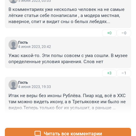
5 июня 2023, 03:03
В комментариях уже несколько человек на не самые 
лëгкие статьи себе понаписали , а модера местная, 
наверное, спит и видит сны о белых лебедях...
+0
–0
Гость
4 июня 2023, 20:42
Ужас какой-то. Эти попы совсем с ума сошли. В музее 
определенные условия хранения. Слов нет
+3
–1
Гость
4 июня 2023, 19:33
Итак не веры без иконы Рублёва. Пиар ход, всё в ХХС 
там можно видеть икону, а в Третьяковке им было не 
видно.Теперь только бог их услышит, а раньше 
молиться в ХХС было бесполезно.
+1
–2
Читать все комментарии