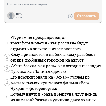
Гость
Отправить
Войти
«Туризм не прекращается, он
1
трансформируется»: как россияне будут
отдыхать в августе — ответ эксперта
Кому признаются в любви, а кому разобьют
2
сердце: любовный гороскоп на август
«Меня бесила моя роль»: как сегодня выглядит
3
Пуговка из «Папиных дочек»
Его номинировали на «Оскар»: гуляем по
4
местам съемок культового фильма «Вор»
Чухрая — фоторепортаж
Почему внутри Урана и Нептуна идут дожди
5
из алмазов? Разгадка удивила даже ученых