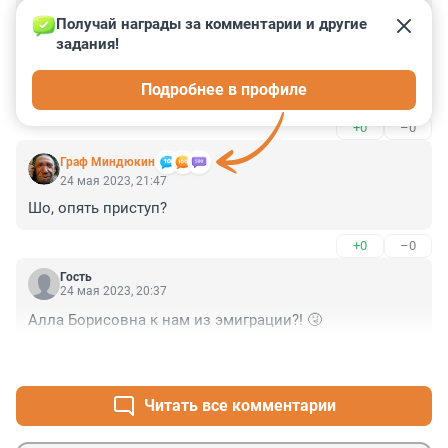
Гость
25 мая 2023, 00:07
Получай награды за комментарии и другие 
задания!
Я видела эту аварию, как раз рядом стояла на 
светофоре. Мерс несся с очень большой скоростью и 
Подробнее в профиле
останавливаться не собирался, его остановил столб. 
Мне кажется, да, женщине стало плохо. 
+0
–0
Действительно, на вид она старшего возраста. Все 
это было очень страшно…
Граф Миндюкин
24 мая 2023, 21:47
Шо, опять приступ?
+0
–0
Гость
24 мая 2023, 20:37
Алла Борисовна к нам из эмиграции?! 🤧
+1
–1
Читать все комментарии