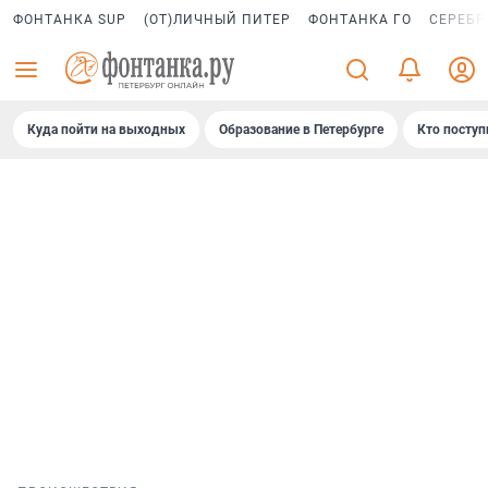
ФОНТАНКА SUP
(ОТ)ЛИЧНЫЙ ПИТЕР
ФОНТАНКА ГО
СЕРЕБР
Куда пойти на выходных
Образование в Петербурге
Кто поступ