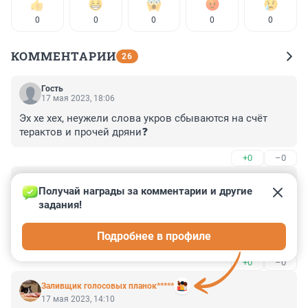
0
0
0
0
0
КОММЕНТАРИИ
26
Гость
17 мая 2023, 18:06
Эх хе хех, неужели слова укров сбываются на счёт 
терактов и прочей дряни❓
+0
–0
Гость
17 мая 2023, 15:41
Получай награды за комментарии и другие 
задания!
Россия: по данным на 2011 год, Россия имеет на 
хранении большое количество реактивных снарядов 
Подробнее в профиле
9М27К3 с минами ПФМ-1С с истекшими сроками 
хранения[15]. Россия производила новые мины 
+0
–0
ПФМ-1С после 1992 года, но заявляла, что в 1997 году 
прекратила их производство[1].
Заливщик голосовых планок*****
17 мая 2023, 14:10