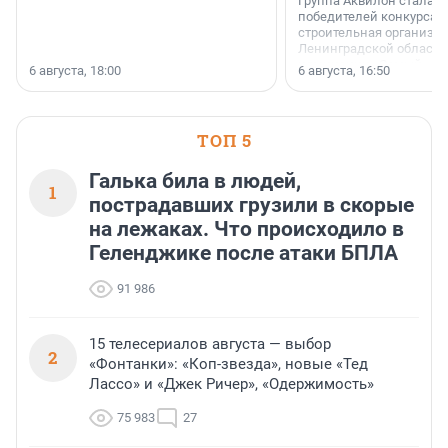
Группа Аквилон стала 
победителей конкурса 
строительная организа
Ленинградской области 
номинации «Самый
6 августа, 18:00
6 августа, 16:50
клиентоориентированн
застройщик Ленинград
области».
ТОП 5
Галька била в людей,
1
пострадавших грузили в скорые
на лежаках. Что происходило в
Геленджике после атаки БПЛА
91 986
15 телесериалов августа — выбор
2
«Фонтанки»: «Коп-звезда», новые «Тед
Лассо» и «Джек Ричер», «Одержимость»
75 983
27