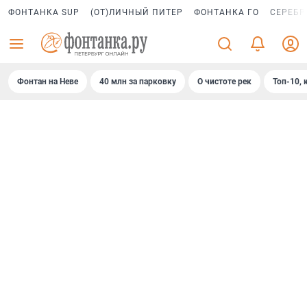
ФОНТАНКА SUP
(ОТ)ЛИЧНЫЙ ПИТЕР
ФОНТАНКА ГО
СЕРЕБР
Фонтан на Неве
40 млн за парковку
О чистоте рек
Топ-10, 