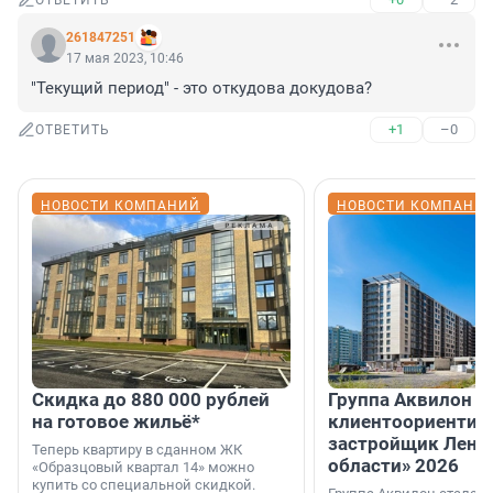
ОТВЕТИТЬ
261847251
17 мая 2023, 10:46
"Текущий период" - это откудова докудова?
+1
–0
ОТВЕТИТЬ
НОВОСТИ КОМПАНИЙ
НОВОСТИ КОМПАНИ
Скидка до 880 000 рублей
Группа Аквилон 
на готовое жильё*
клиентоориентир
застройщик Лени
Теперь квартиру в сданном ЖК
области» 2026
«Образцовый квартал 14» можно
купить со специальной скидкой.