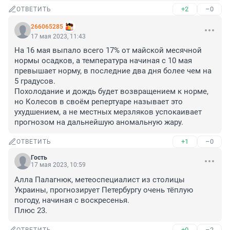
+2
–0
ОТВЕТИТЬ
266065285
17 мая 2023, 11:43
На 16 мая выпало всего 17% от майской месячной 
нормы осадков, а температура начиная с 10 мая 
превышает норму, в последние два дня более чем на 
5 градусов. 

Похолодание и дождь будет возвращением к норме, 
но Колесов в своём репертуаре называет это 
ухудшением, а не местных мерзляков успокаивает 
прогнозом на дальнейшую аномальную жару.
+1
–0
ОТВЕТИТЬ
Гость
17 мая 2023, 10:59
Алла Палагнюк, метеоспециалист из столицы 
Украины, прогнозирует Петербургу очень тёплую 
погоду, начиная с воскресенья.

Плюс 23.
+0
–2