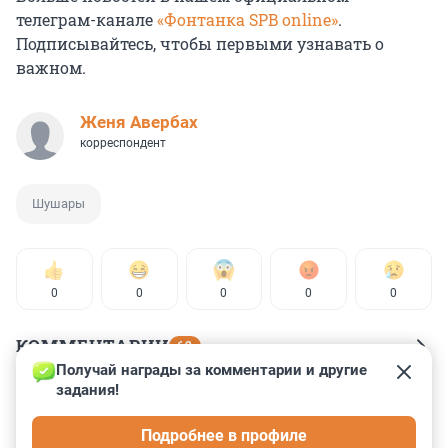
телеграм-канале
«Фонтанка SPB online»
.
Подписывайтесь, чтобы первыми узнавать о
важном.
Женя Авербах
корреспондент
Шушары
0
0
0
0
0
КОММЕНТАРИИ
62
Получай награды за комментарии и другие 
задания!
Гость
21 мая 2023, 14:25
Подробнее в профиле
Правильно - шушарианец!