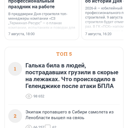
профессиональный
об истории Дня с
праздник на работе
2026-й — юбилейный го
профессионального пр
В преддверии Дня строителя топ-
строителей. 9 августа 2
менеджеры компании «СЗ
строителя будет отмечат
„Терминал-Ресурс“ — о планах
раз. В ГК «ПСК» напомни
компании, испытаниях и поводах для
появился праздник и к
осторожного оптимизма.
7 августа, 18:00
7 августа, 16:20
поменялась роль строит
ТОП 5
Галька била в людей,
1
пострадавших грузили в скорые
на лежаках. Что происходило в
Геленджике после атаки БПЛА
98 652
Экипаж пропавшего в Сибири самолета из
2
Ленобласти вышел на связь
66 257
62