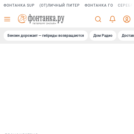
ФОНТАНКА SUP
(ОТ)ЛИЧНЫЙ ПИТЕР
ФОНТАНКА ГО
СЕРЕБР
Бензин дорожает — гибриды возвращаются
Дом Радио
Достав