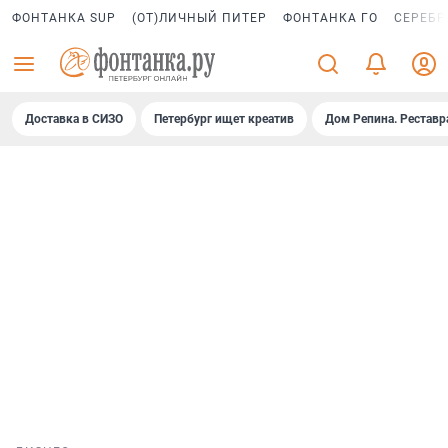
ФОНТАНКА SUP
(ОТ)ЛИЧНЫЙ ПИТЕР
ФОНТАНКА ГО
СЕРЕБР
Доставка в СИЗО
Петербург ищет креатив
Дом Репина. Реставр