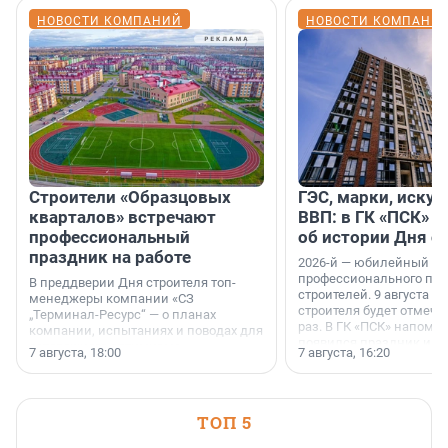
НОВОСТИ КОМПАНИЙ
НОВОСТИ КОМПАНИ
Строители «Образцовых
ГЭС, марки, искус
кварталов» встречают
ВВП: в ГК «ПСК» р
профессиональный
об истории Дня с
праздник на работе
2026-й — юбилейный го
профессионального пр
В преддверии Дня строителя топ-
строителей. 9 августа 2
менеджеры компании «СЗ
строителя будет отмечат
„Терминал-Ресурс“ — о планах
раз. В ГК «ПСК» напомни
компании, испытаниях и поводах для
появился праздник и к
осторожного оптимизма.
7 августа, 18:00
7 августа, 16:20
поменялась роль строит
ТОП 5