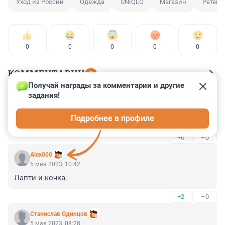
Уход из России
Одежда
UNIQLO
Магазин
Ретейл
0
0
0
0
0
КОММЕНТАРИИ
7
Получай награды за комментарии и другие 
задания!
Гость
5 мая 2023, 14:34
Подробнее в профиле
Не уступает, а эвакуируется.
+0
–0
Alex000
5 мая 2023, 10:42
Лапти и кочка.
+2
–0
Станислав Одинцов
5 мая 2023, 08:28