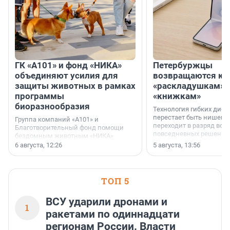
ГК «А101» и фонд «НИКА»
Петербуржцы
объединяют усилия для
возвращаются к
защиты животных в рамках
«раскладушкам» 
программы
«книжкам»
биоразнообразия
Технология гибких дисп
перестает быть нишевы
Группа компаний «А101» и
переходит в разряд вос
Благотворительный фонд помощи
повседневных решений
бездомным животным «НИКА»
заключили соглашение о
6 августа, 12:26
5 августа, 13:56
стратегическом сотрудничестве.
ТОП 5
ВСУ ударили дронами и
1
ракетами по одиннадцати
регионам России. Власти