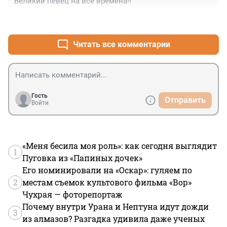
Великий певец на все времена!!
+1
–0
Читать все комментарии
Гость
Отправить
Войти
«Меня бесила моя роль»: как сегодня выглядит
1
Пуговка из «Папиных дочек»
Его номинировали на «Оскар»: гуляем по
2
местам съемок культового фильма «Вор»
Чухрая — фоторепортаж
Почему внутри Урана и Нептуна идут дожди
3
из алмазов? Разгадка удивила даже ученых