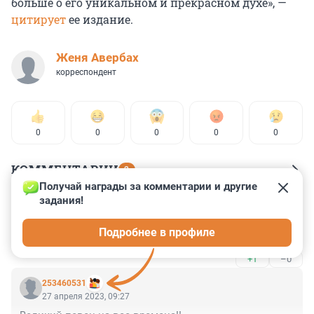
больше о его уникальном и прекрасном духе», —
цитирует
ее издание.
Женя Авербах
корреспондент
0
0
0
0
0
КОММЕНТАРИИ
2
Получай награды за комментарии и другие 
задания!
Гость
27 апреля 2023, 09:43
Подробнее в профиле
Лучший !
+1
–0
253460531
27 апреля 2023, 09:27