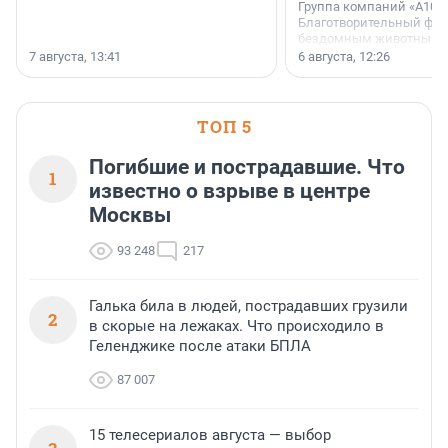
Группа компаний «А101»
Благотворительный фо
бездомным животным 
заключили соглашение
7 августа, 13:41
6 августа, 12:26
стратегическом сотрудн
ТОП 5
Погибшие и пострадавшие. Что
1
известно о взрыве в центре
Москвы
93 248
217
Галька била в людей, пострадавших грузили
2
в скорые на лежаках. Что происходило в
Геленджике после атаки БПЛА
87 007
15 телесериалов августа — выбор