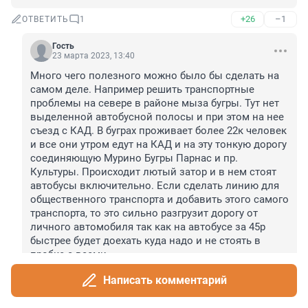
+26
–1
ОТВЕТИТЬ
1
Гость
23 марта 2023, 13:40
Много чего полезного можно было бы сделать на 
самом деле. Например решить транспортные 
проблемы на севере в районе мыза бугры. Тут нет 
выделенной автобусной полосы и при этом на нее 
съезд с КАД. В буграх проживает более 22к человек 
и все они утром едут на КАД и на эту тонкую дорогу 
соединяющую Мурино Бугры Парнас и пр. 
Культуры. Происходит лютый затор и в нем стоят 
автобусы включительно. Если сделать линию для 
общественного транспорта и добавить этого самого 
транспорта, то это сильно разгрузит дорогу от 
личного автомобиля так как на автобусе за 45р 
быстрее будет доехать куда надо и не стоять в 
пробке с всеми.

Перспективно бы на проспекте культуры 
Написать комментарий
сформировать станцию метро с подземным 
вестибюлем. (Ну помечтать то ну) Обеспечить 