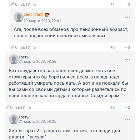
+1
–0
ОТВЕТИТЬ
280297007
21 марта 2023, 22:01
Ага, после всех обманов про пенсионный возраст, 
после подавлений всех инакомыслящих
+3
–0
ОТВЕТИТЬ
Гость
21 марта 2023, 08:56
Вот государство за ослов всех держат есть все 
структуры что бы бороться со всем ,а народ надо 
работящий умирать посылать. А вот и не поехали бы 
вы сами со своими детьми которые разлетелись по 
всей планете как питарда в оливье. Сдыд и срам
+6
–2
ОТВЕТИТЬ
Гость
21 марта 2023, 08:35
Хватит врать! Правда в том только, что люди для 
власти - "ресурс"