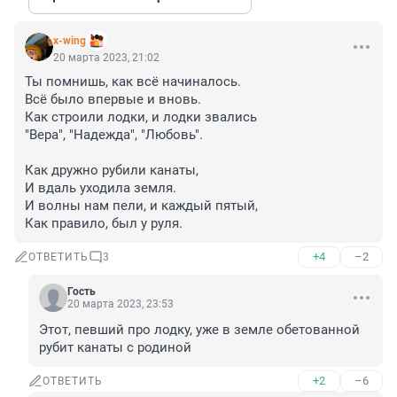
x-wing
20 марта 2023, 21:02
Ты помнишь, как всё начиналось.

Всё было впервые и вновь.

Как строили лодки, и лодки звались

"Вера", "Надежда", "Любовь".

Как дружно рубили канаты,

И вдаль уходила земля.

И волны нам пели, и каждый пятый,

Как правило, был у руля.
+4
–2
ОТВЕТИТЬ
3
Гость
20 марта 2023, 23:53
Этот, певший про лодку, уже в земле обетованной 
рубит канаты с родиной
+2
–6
ОТВЕТИТЬ