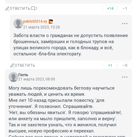
+14
–1
ОТВЕТИТЬ
1
patriot2014.vy
21 марта 2023, 10:28
Забота власти о гражданах не допустить появление 
брошенных, замёрзших и голодных трупов на 
улицах великого города, как в блокаду, и всё, 
остальное -бла-бла электорату.
+1
–0
ОТВЕТИТЬ
Гость
21 марта 2023, 08:00
Могу лишь порекомендовать беглову научиться 
уважать людей, и ценить их время.

Мне лет 10 назад присылали повестку, 'для 
уточнения'. Я позвонил. Спрашивайте.

'Нет, вы обязаны явиться'. Я говорю 'спрашивайте!, 
или анкету на мыло пришлите, заполню и верну'.

Так и не захотели узнать, что я женился, получил 
высшее, новую профессию и переехал.
