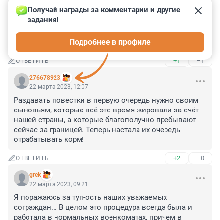
+1
–0
ОТВЕТИТЬ
Получай награды за комментарии и другие 
задания!
Гость
22 марта 2023, 15:12
Подробнее в профиле
Верно
+1
–1
ОТВЕТИТЬ
276678923
22 марта 2023, 12:07
Раздавать повестки в первую очередь нужно своим 
сыновьям, которые всё это время жировали за счёт 
нашей страны, а которые благополучно пребывают 
сейчас за границей. Теперь настала их очередь 
отрабатывать корм!
+2
–0
ОТВЕТИТЬ
grek
22 марта 2023, 09:21
Я поражаюсь за туп-ость наших уважаемых 
сограждан... В целом это процедура всегда была и 
работала в нормальных военкоматах, причем в 