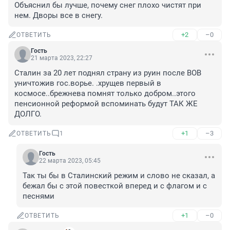
Объяснил бы лучше, почему снег плохо чистят при 
нем. Дворы все в снегу.
+2
–0
ОТВЕТИТЬ
Гость
21 марта 2023, 22:27
Сталин за 20 лет поднял страну из руин после ВОВ 
уничтожив гос.ворье. .хрущев первый в 
космосе..брежнева помнят только добром..этого 
пенсионной реформой вспоминать будут ТАК ЖЕ 
ДОЛГО.
+1
–3
ОТВЕТИТЬ
1
Гость
22 марта 2023, 05:45
Так ты бы в Сталинский режим и слово не сказал, а 
бежал бы с этой повесткой вперед и с флагом и с 
песнями
+1
–0
ОТВЕТИТЬ