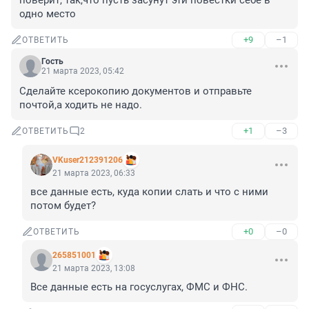
поверит, так,что пусть засунут эти повестки себе в 
одно место
+9
–1
ОТВЕТИТЬ
Гость
21 марта 2023, 05:42
Сделайте ксерокопию документов и отправьте 
почтой,а ходить не надо.
+1
–3
ОТВЕТИТЬ
2
VKuser212391206
21 марта 2023, 06:33
все данные есть, куда копии слать и что с ними 
потом будет?
+0
–0
ОТВЕТИТЬ
265851001
21 марта 2023, 13:08
Все данные есть на госуслугах, ФМС и ФНС.