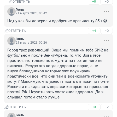
+0
–0
ОТВЕТИТЬ
Гость
21 марта 2023, 00:42
Не,ну как бы доверие и одобрение президенту 85 +😂
+4
–0
ОТВЕТИТЬ
Гость
21 марта 2023, 00:26
Город трех революций. Саша мы помним тебе БИ-2 на 
футбольном после Зенит-Арена. То, что Вова тебе 
простил, это только потому, что ты против него не 
вякаешь. Ресурс это когда здоровые парни, а не 
внуки блокадников которые уже поумирали 
практически все. Что они там в военкомате уточнить 
могут? Максимум, что умеют писать отписки по почте 
Россия и выкидывать справки которые ты присылал 
почтой РФ. Неучитывать состояние здоровья. Да я 
слышал потом стало лучше.
+3
–2
ОТВЕТИТЬ
Гость