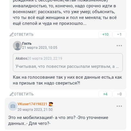
рождения с бессрочной(читай пожизненной) 
инвалидностью, то, конечно, надо срочно идти в 
военкомат: рассказать, что уже умер; объяснить, 
что ты всё ещё женщина и пол не меняла; ты всё 
ещё слепой и чуда не произошло...
+10
–1
ОТВЕТИТЬ
Гость
21 марта 2023, 10:05
Akabos
20 марта 2023, 22:19
Учитывая, что повестки рассылали мертвым, а так же женщинам(невоеннообязанным), инвалидам от рождения с бессрочной(читай пожизненной) инвалидностью, то, конечно, надо срочно идти в военкомат: рассказать, что уже умер; объяснить, что ты всё ещё женщина и пол не меняла; ты всё ещё слепой и чуда не произошло...
Как на голосование так у них все данные есть,а как 
на призыв так надо свериться?!
+4
–0
ОТВЕТИТЬ
VKuser174198221
20 марта 2023, 21:50
Это не мобилизация!- а что это? -Это уточнение 
данных..- Для чего?-