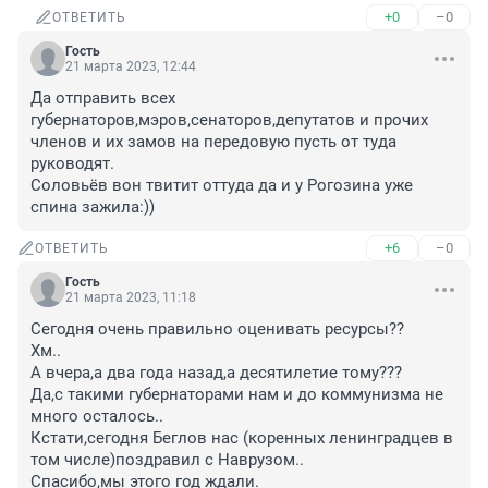
+0
–0
ОТВЕТИТЬ
Гость
21 марта 2023, 12:44
Да отправить всех 
губернаторов,мэров,сенаторов,депутатов и прочих 
членов и их замов на передовую пусть от туда 
руководят.

Соловьёв вон твитит оттуда да и у Рогозина уже 
спина зажила:))
+6
–0
ОТВЕТИТЬ
Гость
21 марта 2023, 11:18
Сегодня очень правильно оценивать ресурсы??

Хм..

А вчера,а два года назад,а десятилетие тому???

Да,с такими губернаторами нам и до коммунизма не 
много осталось..

Кстати,сегодня Беглов нас (коренных ленинградцев в 
том числе)поздравил с Наврузом..

Спасибо,мы этого год ждали.
