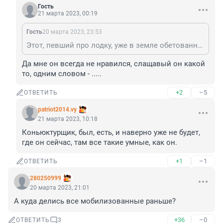
Гость
21 марта 2023, 00:19
Гость
20 марта 2023, 23:53
Этот, певший про лодку, уже в земле обетованной рубит канаты с родиной
Да мне он всегда не нравился, слащавый он какой 
то, одним словом - .....
+2
–5
ОТВЕТИТЬ
patriot2014.vy
21 марта 2023, 10:18
Коньюктурщик, был, есть, и наверно уже не будет, 
где он сейчас, там все такие умные, как он.
+1
–1
ОТВЕТИТЬ
280250999
20 марта 2023, 21:01
А куда делись все мобилизованные раньше?
+36
–0
ОТВЕТИТЬ
3