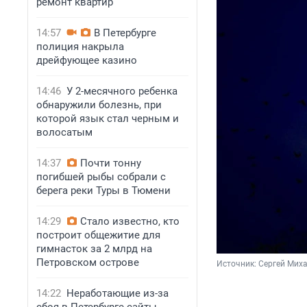
ремонт квартир
14:57
В Петербурге
полиция накрыла
дрейфующее казино
14:46
У 2-месячного ребенка
обнаружили болезнь, при
которой язык стал черным и
волосатым
14:37
Почти тонну
погибшей рыбы собрали с
берега реки Туры в Тюмени
14:29
Стало известно, кто
построит общежитие для
гимнасток за 2 млрд на
Петровском острове
Источник: 
Сергей Мих
14:22
Неработающие из-за