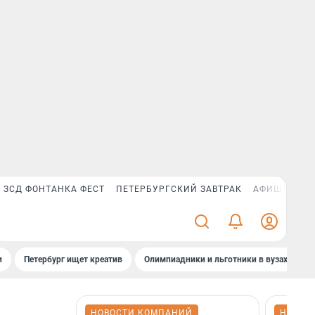
ЗСД ФОНТАНКА ФЕСТ
ПЕТЕРБУРГСКИЙ ЗАВТРАК
АФИША PLUS
и
Петербург ищет креатив
Олимпиадники и льготники в вузах СПб
НОВОСТИ КОМПАНИЙ
НОВОС