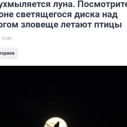
 ухмыляется луна. Посмотрит
фоне светящегося диска над
ргом зловеще летают птицы
19 281
тариев