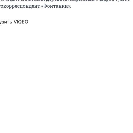
токорреспондент «Фонтанки».
узить VIQEO