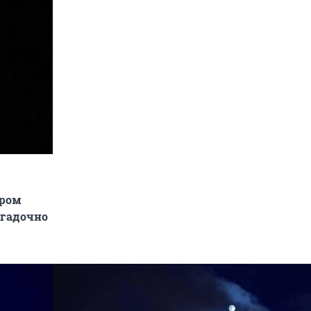
ером
агадочно