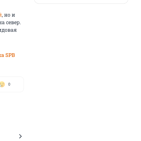
й
, но и
а север.
видовая
ка SPB
0