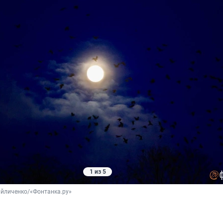
1 из 5
айличенко/«Фонтанка.ру»