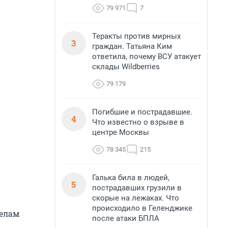
79 971
7
Теракты против мирных
3
граждан. Татьяна Ким
ответила, почему ВСУ атакует
склады Wildberries
79 179
Погибшие и пострадавшие.
4
Что известно о взрыве в
центре Москвы
78 345
215
Галька била в людей,
5
пострадавших грузили в
скорые на лежаках. Что
происходило в Геленджике
делам
после атаки БПЛА