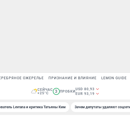
ЕРЕБРЯНОЕ ОЖЕРЕЛЬЕ
ПРИЗНАНИЕ И ВЛИЯНИЕ
LEMON GUIDE
USD 80,93
СЕЙЧАС
3
ПРОБКИ
+25°C
EUR 93,19
ователь Levrana и критика Татьяны Ким
Зачем депутаты удаляют соцсет