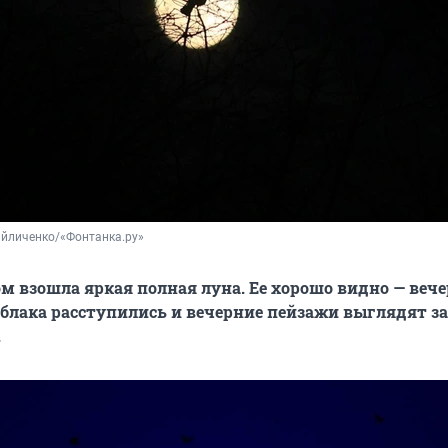
айличенко/«Фонтанка.ру»
м взошла яркая полная луна. Ее хорошо видно — веч
блака расступились и вечерние пейзажи выглядят з
.