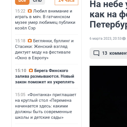
Все
СПБ
24 часа
На небе
15:22
Любил внимание и
как на 
играть в мяч. В гатчинском
Петербу
музее умер любимец публики
козёл Сэр
6 марта 2023, 20:53
15:18
Беглянки, буллинг и
Стасики: Женский взгляд
диктует моду на фестивале
13
коммен
«Окно в Европу»
15:10
Берега Финского
залива размываются. Новый
закон поможет их укреплять
15:05
«Фонтанка» приглашает
на круглый стол «Перемена
начинается здесь: какими
должны быть современные
школы и детские сады»