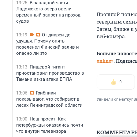
13:25
В западной части
Ладожского озера ввели
Прошлой ночью
временный запрет на проход
судов
северным сияни
Затем, ближе к 
13:19
От диареи до
веб-камера.
удушья. Почему опять
позеленел Финский залив и
Больше новост
опасно ли это
online»
. Подпис
13:13
Пищевой гигант
приостановил производство в
Тамани из-за атаки БПЛА
0
13:06
Грибники
показывают, что собирают в
Увидели опечатку? В
лесах Ленинградской области
13:00
Наш проект: Как
петербуржцы оказались почти
что внутри телевизора
КОММЕНТАР