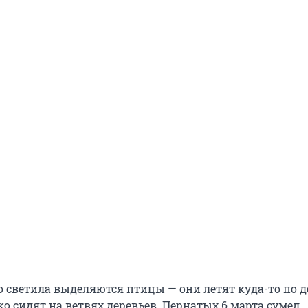
о светила выделяются птицы — они летят куда-то по 
о сидят на ветвях деревьев. Пернатых 6 марта сумел