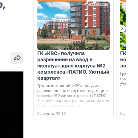
е,
ГК «КВС» получила
ГК «КВ
разрешение на ввод в
возмо
эксплуатацию корпуса № 2
лояль
комплекса «ПАТИО. Уютный
Группа к
квартал»
программ
участник
Группа компаний «КВС» получила
разрешение на ввод в эксплуатацию
корпуса № 2 жилого проекта «ПАТИО.
Уютный квартал», расположенного во
Всеволожском районе
Ленинградской области.
6 августа, 12:15
5 августа,