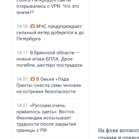
сбоя в Петербурге сайты
открывались с VPN. Что это
значит?
14:18
МЧС предупреждает:
сильный ветер доберется и до
Петербурга
14:11
В Брянской области —
новые атаки БПЛА. Двое
погибли, шестеро пострадали
14:07
В Омске «Лада
Гранта» снесла семь человек
на островке безопасности
14:01
«Русским очень
нравилось здесь». Восток
Финляндии испытывает
трудности после закрытия
На фоне ночног
границы с РФ
стаями и одинок