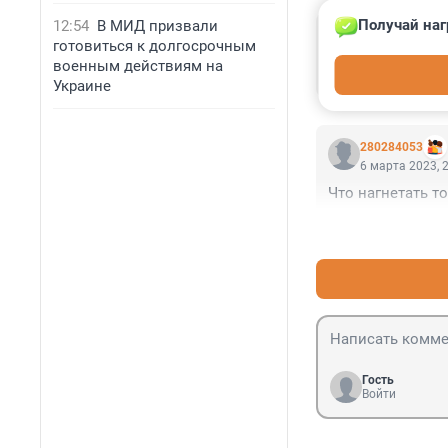
Получай наг
12:54
В МИД призвали
Гость
готовиться к долгосрочным
7 марта 2023, 
военным действиям на
Друзья! Весна н
Украине
280284053
6 марта 2023, 
Что нагнетать т
Гость
Войти