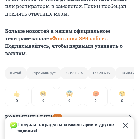
или респираторы в самолетах. Пекин пообещал
принять ответные меры.
Больше новостей в нашем официальном
телеграм-канале
«Фонтанка SPB online»
.
Подписывайтесь, чтобы первыми узнавать о
важном.
Китай
Коронавирус
COVID-19
COVID-19
Пандеми
0
0
0
0
0
КОММЕНТАРИИ
18
Получай награды за комментарии и другие 
задания!
Гость
20 февраля 2023, 10:29