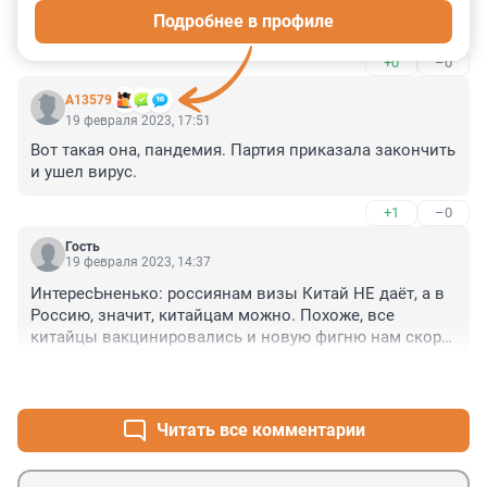
Подробнее в профиле
Великая рисовая держава проголодалась.
+0
–0
А13579
19 февраля 2023, 17:51
Вот такая она, пандемия. Партия приказала закончить 
и ушел вирус.
+1
–0
Гость
19 февраля 2023, 14:37
ИнтересЬненько: россиянам визы Китай НЕ даёт, а в 
Россию, значит, китайцам можно. Похоже, все 
китайцы вакцинировались и новую фигню нам скоро 
привезут. 

+0
–0
Все чужаки, кому не лень, по России ползают, 
заходят, залетают-заезжают, а для россиян очередной 
железно-бетонный занавес построили? И , кажется, 
Читать все комментарии
что больше изнутри, чем снаружи. Как хорошо, хоть 
100-летие Пионерии отметили с подругой в 