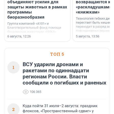
объединяют усилия для
возвращаются к
защиты животных в рамках
«раскладушкам» 
программы
«книжкам»
биоразнообразия
Технология гибких дисп
перестает быть нишевы
Группа компаний «А101» и
переходит в разряд вос
Благотворительный фонд помощи
повседневных решений
бездомным животным «НИКА»
заключили соглашение о
6 августа, 12:26
5 августа, 13:56
стратегическом сотрудничестве.
ТОП 5
ВСУ ударили дронами и
1
ракетами по одиннадцати
регионам России. Власти
сообщили о погибших и раненых
106 365
Куда пойти 31 июля–2 августа: праздник
2
флоксов, «Пространственный сдвиг» у