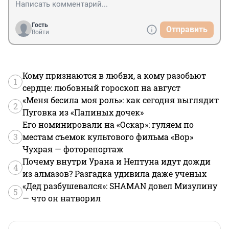
Ленинграде-Петрограде-Петербурге а прошлом году 
без китайцев. Так хорошо по любимому городу 
погуляли 3 дня. Нет, если китайцы понаедут, то уже 
Гость
Отправить
спокойного посещения музеев, прогулок по городу 
Войти
уже не будет. Будь я президентом России, я бы не 
пустила китайцев пока у нас ковид не закончится. Да, 
скорее россияне закончатся, чем всякие заразы, 
завозимые нам.
Кому признаются в любви, а кому разобьют
1
сердце: любовный гороскоп на август
«Меня бесила моя роль»: как сегодня выглядит
2
Пуговка из «Папиных дочек»
Его номинировали на «Оскар»: гуляем по
3
местам съемок культового фильма «Вор»
Чухрая — фоторепортаж
Почему внутри Урана и Нептуна идут дожди
4
из алмазов? Разгадка удивила даже ученых
«Дед разбушевался»: SHAMAN довел Мизулину
5
— что он натворил