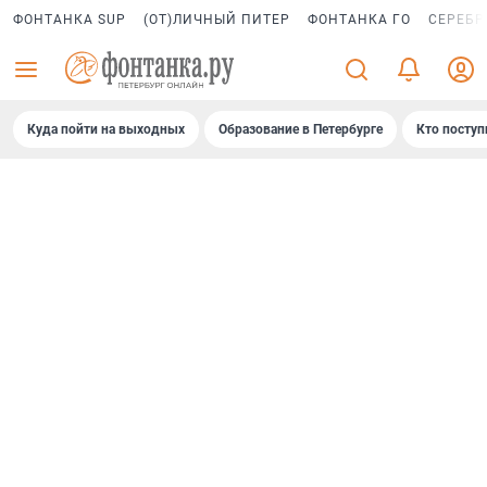
ФОНТАНКА SUP
(ОТ)ЛИЧНЫЙ ПИТЕР
ФОНТАНКА ГО
СЕРЕБР
Куда пойти на выходных
Образование в Петербурге
Кто поступ