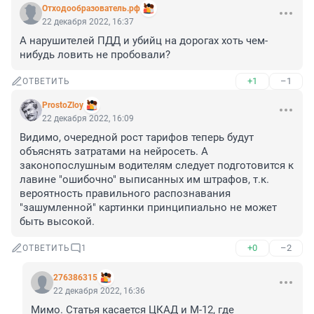
Отходообразователь.рф
22 декабря 2022, 16:37
А нарушителей ПДД и убийц на дорогах хоть чем-
нибудь ловить не пробовали?
+1
–1
ОТВЕТИТЬ
ProstoZloy
22 декабря 2022, 16:09
Видимо, очередной рост тарифов теперь будут 
объяснять затратами на нейросеть. А 
законопослушным водителям следует подготовится к 
лавине "ошибочно" выписанных им штрафов, т.к. 
вероятность правильного распознавания 
"зашумленной" картинки принципиально не может 
быть высокой.
+0
–2
ОТВЕТИТЬ
1
276386315
22 декабря 2022, 16:36
Мимо. Статья касается ЦКАД и М-12, где 