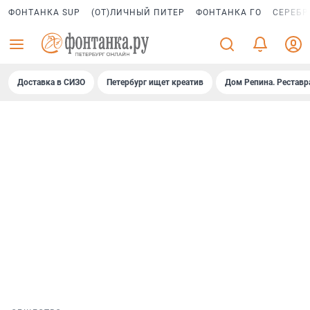
ФОНТАНКА SUP
(ОТ)ЛИЧНЫЙ ПИТЕР
ФОНТАНКА ГО
СЕРЕБР
Доставка в СИЗО
Петербург ищет креатив
Дом Репина. Реставр