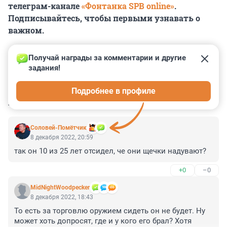
телеграм-канале
«Фонтанка SPB online»
.
Подписывайтесь, чтобы первыми узнавать о
важном.
Получай награды за комментарии и другие 
задания!
0
0
0
0
0
Подробнее в профиле
КОММЕНТАРИИ
2
Соловей-Помётчик
8 декабря 2022, 20:59
так он 10 из 25 лет отсидел, че они щечки надувают?
+0
–0
MidNightWoodpecker
8 декабря 2022, 18:43
То есть за торговлю оружием сидеть он не будет. Ну 
может хоть допросят, где и у кого его брал? Хотя 