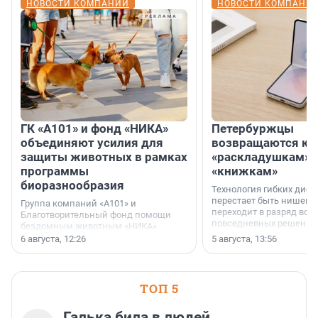
НОВОСТИ КОМПАНИЙ
НОВОСТИ КОМПАНИ
ГК «А101» и фонд «НИКА»
Петербуржцы
объединяют усилия для
возвращаются к
защиты животных в рамках
«раскладушкам» 
программы
«книжкам»
биоразнообразия
Технология гибких дисп
перестает быть нишевы
Группа компаний «А101» и
переходит в разряд вос
Благотворительный фонд помощи
повседневных решений
бездомным животным «НИКА»
заключили соглашение о
6 августа, 12:26
5 августа, 13:56
стратегическом сотрудничестве.
ТОП 5
Галька била в людей,