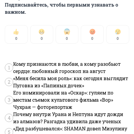
Подписывайтесь, чтобы первыми узнавать о
важном.
0
0
0
0
0
Кому признаются в любви, а кому разобьют
1
сердце: любовный гороскоп на август
«Меня бесила моя роль»: как сегодня выглядит
2
Пуговка из «Папиных дочек»
Его номинировали на «Оскар»: гуляем по
3
местам съемок культового фильма «Вор»
Чухрая — фоторепортаж
Почему внутри Урана и Нептуна идут дожди
4
из алмазов? Разгадка удивила даже ученых
«Дед разбушевался»: SHAMAN довел Мизулину
5