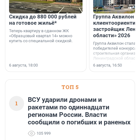
Скидка до 880 000 рублей
Группа Аквилон 
на готовое жильё*
клиентоориентир
застройщик Лени
Теперь квартиру в сданном ЖК
области» 2026
«Образцовый квартал 14» можно
купить со специальной скидкой.
Группа Аквилон стала 
победителей конкурса 
строительная организа
Ленинградской области 
номинации «Самый
6 августа, 18:00
6 августа, 16:50
клиентоориентированн
застройщик Ленинград
области».
ТОП 5
ВСУ ударили дронами и
1
ракетами по одиннадцати
регионам России. Власти
сообщили о погибших и раненых
105 999