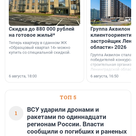
Скидка до 880 000 рублей
Группа Аквилон 
на готовое жильё*
клиентоориентир
застройщик Лени
Теперь квартиру в сданном ЖК
области» 2026
«Образцовый квартал 14» можно
купить со специальной скидкой.
Группа Аквилон стала 
победителей конкурса 
строительная организа
Ленинградской области 
номинации «Самый
6 августа, 18:00
6 августа, 16:50
клиентоориентированн
застройщик Ленинград
области».
ТОП 5
ВСУ ударили дронами и
1
ракетами по одиннадцати
регионам России. Власти
сообщили о погибших и раненых