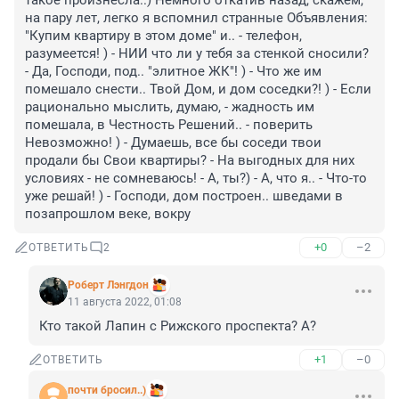
такое произнесла..) Немного откатив назад, скажем, 
на пару лет, легко я вспомнил странные Объявления: 
"Купим квартиру в этом доме" и.. - телефон, 
разумеется! ) - НИИ что ли у тебя за стенкой сносили? 
- Да, Господи, под.. "элитное ЖК"! ) - Что же им 
помешало снести.. Твой Дом, и дом соседки?! ) - Если 
рационально мыслить, думаю, - жадность им 
помешала, в Честность Решений.. - поверить 
Невозможно! ) - Думаешь, все бы соседи твои 
продали бы Свои квартиры? - На выгодных для них 
условиях - не сомневаюсь! - А, ты?) - А, что я.. - Что-то 
уже решай! ) - Господи, дом построен.. шведами в 
позапрошлом веке, вокру
+0
–2
ОТВЕТИТЬ
2
Роберт Лэнгдон
11 августа 2022, 01:08
Кто такой Лапин с Рижского проспекта? А?
+1
–0
ОТВЕТИТЬ
почти бросил..)