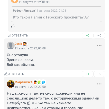
11 августа 2022, 01:33
Роберт Лэнгдон
11 августа 2022, 01:08
Кто такой Лапин с Рижского проспекта? А?
? )
+0
–0
ОТВЕТИТЬ
Danik
11 августа 2022, 00:08
Она утонула.

Здания снесли.

Всё как обычно.
+1
–0
ОТВЕТИТЬ
МатрёшечкА
10 августа 2022, 23:00
Ну да...сносят там, не сносят...снесли или не 
снесли...как дела-то там, с историческими зданиями 
Петербурга ))) Мы же там не какие-то 
недружественные нам страны и города, где 