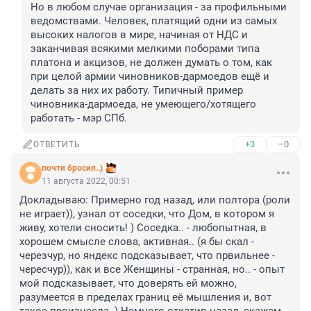
Но в любом случае организация - за профильными 
ведомствами. Человек, платящий одни из самых 
высоких налогов в мире, начиная от НДС и 
заканчивая всякими мелкими поборами типа 
платона и акцизов, не должен думать о том, как 
при целой армии чиновников-дармоедов ещё и 
делать за них их работу. Типичный пример 
чиновника-дармоеда, не умеющего/хотящего 
работать - мэр СПб.
+3
–0
ОТВЕТИТЬ
почти бросил..)
11 августа 2022, 00:51
Докладываю: Примерно год назад, или полтора (роли 
не играет)), узнал от соседки, что Дом, в котором я 
живу, хотели сносить! ) Соседка.. - любопытная, в 
хорошем смысле слова, активная.. (я бы скал - 
черезчур, но яндекс подсказывает, что првильнее - 
чересчур)), как и все Женщины - странная, но.. - опыт 
мой подсказывает, что доверять ей можно, 
разумеется в пределах границ её мышления и, вот 