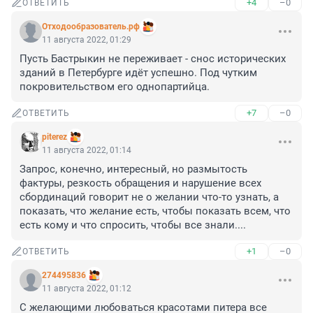
+4
–0
ОТВЕТИТЬ
Отходообразователь.рф
11 августа 2022, 01:29
Пусть Бастрыкин не переживает - снос исторических 
зданий в Петербурге идёт успешно. Под чутким 
покровительством его однопартийца.
+7
–0
ОТВЕТИТЬ
piterez
11 августа 2022, 01:14
Запрос, конечно, интересный, но размытость 
фактуры, резкость обращения и нарушение всех 
сбординаций говорит не о желании что-то узнать, а 
показать, что желание есть, чтобы показать всем, что 
есть кому и что спросить, чтобы все знали....
+1
–0
ОТВЕТИТЬ
274495836
11 августа 2022, 01:12
С желающими любоваться красотами питера все 