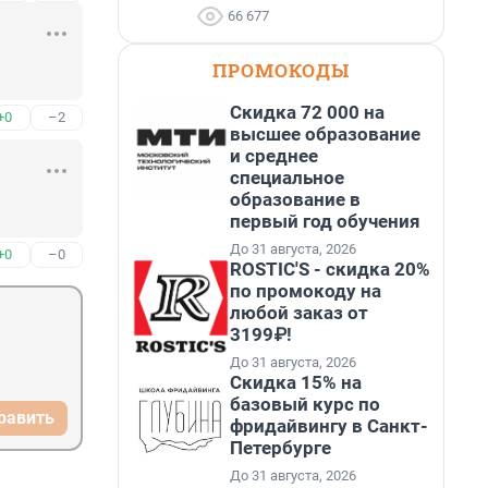
66 677
ПРОМОКОДЫ
Скидка 72 000 на
+0
–2
высшее образование
и среднее
специальное
образование в
первый год обучения
До 31 августа, 2026
+0
–0
ROSTIC'S - скидка 20%
по промокоду на
любой заказ от
3199₽!
До 31 августа, 2026
Скидка 15% на
базовый курс по
равить
фридайвингу в Санкт-
Петербурге
До 31 августа, 2026