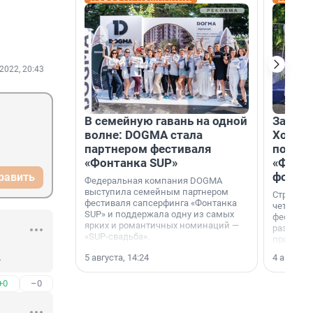
2022, 20:43
В семейную гавань на одной
Зажгли
волне: DOGMA стала
Холдин
партнером фестиваля
посети
«Фонтанка SUP»
«Фонта
фотоз
равить
Федеральная компания DOGMA
выступила семейным партнером
Строител
фестиваля сапсерфинга «Фонтанка
четверты
SUP» и поддержала одну из самых
фестивал
ярких и романтичных номинаций —
раз комп
«SUP-свадьба».
привезти
и подари
.
5 августа, 14:24
4 августа,
посетите
необычно
+0
–0