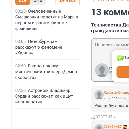
Все
СПБ
24 часа
ПЕРЕЙТИ К ПУ
13 комм
03:20
Очеловеченные
Смешарики полетят на Марс в
первом игровом фильме
Теннисистка Да
франшизы
гражданства из
03:06
Петербуржцам
расскажут о феномене
«Халлю»
По
02:50
В кино покажут
Гость
мистический триллер «Демон
Войти
скорости»
02:30
Астроном Владимир
Капитан Очеви
Сурдин расскажет, как ищут
20 июля 2022, 
инопланетян
Уже набежали, я
ОТВЕТИТЬ
266474487