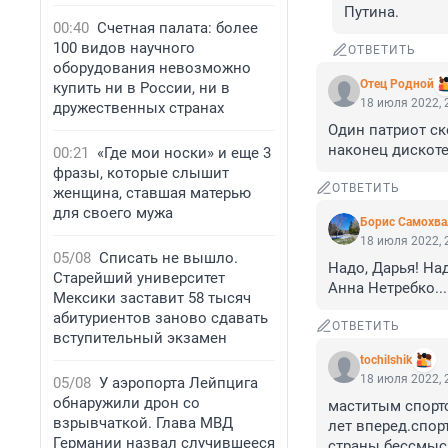
Путина.
00:40
Счетная палата: более
100 видов научного
ОТВЕТИТЬ
оборудования невозможно
Отец Родной
купить ни в России, ни в
18 июля 2022, 
дружественных странах
Один патриот ск
наконец дискоте
00:21
«Где мои носки» и еще 3
фразы, которые слышит
ОТВЕТИТЬ
женщина, ставшая матерью
для своего мужа
Борис Самохва
18 июля 2022, 
05/08
Списать не вышло.
Надо, Дарья! Над
Старейший университет
Анна Нетребко....
Мексики заставит 58 тысяч
абитуриентов заново сдавать
ОТВЕТИТЬ
вступительный экзамен
tochilshik
18 июля 2022, 
05/08
У аэропорта Лейпцига
обнаружили дрон со
маститым спортс
взрывчаткой. Глава МВД
лет вперед.спо
Германии назвал случившееся
страны бессмыс