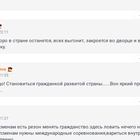
22:11
оро в стране останется, всех выгонит, закроется во дворце и 
ку.
лов
21:55
о! Становиться гражданкой развитой страны......Вон яркий при
.
21:27
менам есть резон менять гражданство.здесь ловить нечего н
ртсменам нужны международные соревнования,вариться внутр
ленно.