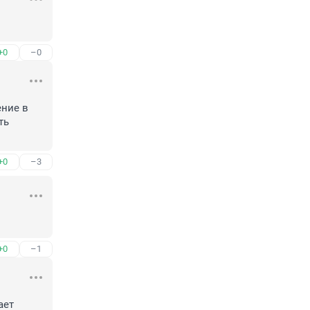
+0
–0
ние в 
ь 
+0
–3
+0
–1
ет 