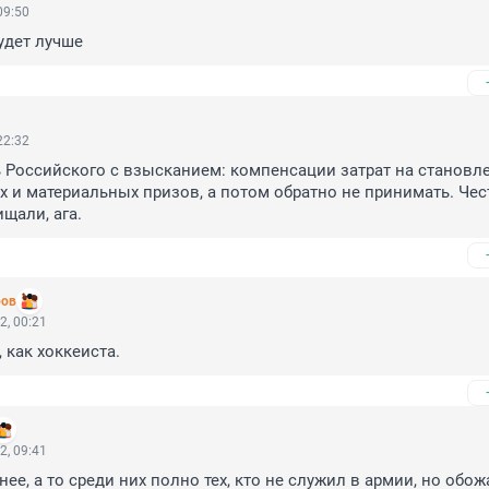
09:50
удет лучше
22:32
 Российского с взысканием: компенсации затрат на становле
х и материальных призов, а потом обратно не принимать. Чест
щали, ага.
ров
2, 00:21
 как хоккеиста.
2, 09:41
е, а то среди них полно тех, кто не служил в армии, но обожа