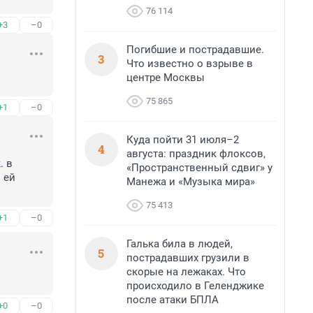
76 114
+3
–0
Погибшие и пострадавшие.
3
Что известно о взрыве в
центре Москвы
75 865
+1
–0
Куда пойти 31 июля–2
4
августа: праздник флоксов,
 в 
«Пространственный сдвиг» у
ей 
Манежа и «Музыка мира»
75 413
+1
–0
Галька била в людей,
5
пострадавших грузили в
скорые на лежаках. Что
происходило в Геленджике
после атаки БПЛА
+0
–0