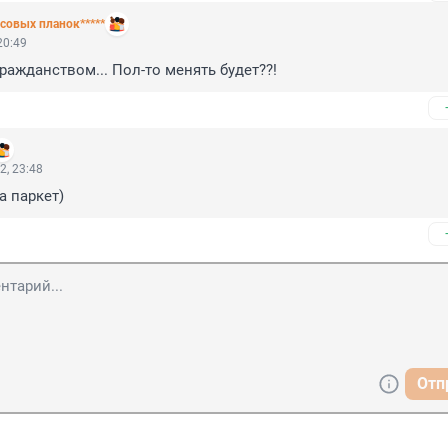
совых планок*****
20:49
гражданством... Пол-то менять будет??!
2, 23:48
а паркет)
Отп