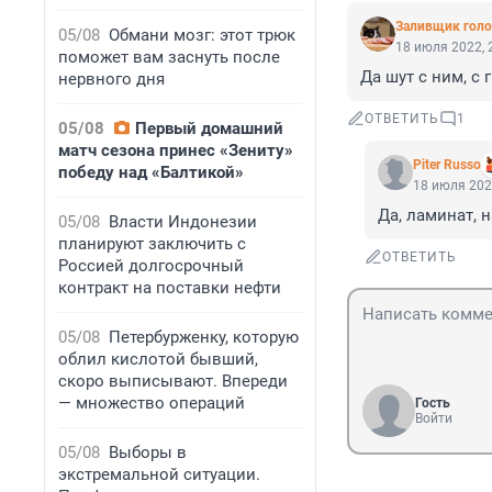
Заливщик голо
05/08
Обмани мозг: этот трюк
18 июля 2022, 
поможет вам заснуть после
Да шут с ним, с 
нервного дня
ОТВЕТИТЬ
1
05/08
Первый домашний
матч сезона принес «Зениту»
Piter Russo
победу над «Балтикой»
18 июля 202
Да, ламинат, н
05/08
Власти Индонезии
планируют заключить с
ОТВЕТИТЬ
Россией долгосрочный
контракт на поставки нефти
05/08
Петербурженку, которую
облил кислотой бывший,
скоро выписывают. Впереди
— множество операций
Гость
Войти
05/08
Выборы в
экстремальной ситуации.