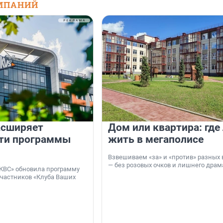
МПАНИЙ
асширяет
Дом или квартира: где
ти программы
жить в мегаполисе
Взвешиваем «за» и «против» разных 
— без розовых очков и лишнего драм
КВС» обновила программу
участников «Клуба Ваших