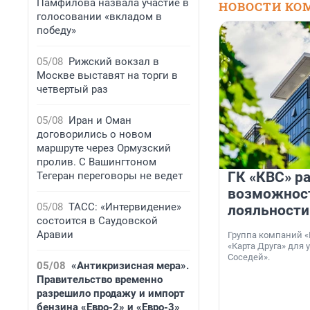
Памфилова назвала участие в
НОВОСТИ КО
голосовании «вкладом в
победу»
05/08
Рижский вокзал в
Москве выставят на торги в
четвертый раз
05/08
Иран и Оман
договорились о новом
маршруте через Ормузский
пролив. С Вашингтоном
ГК «КВС» р
Тегеран переговоры не ведет
возможнос
05/08
ТАСС: «Интервидение»
лояльности
состоится в Саудовской
Аравии
Группа компаний «
«Карта Друга» для 
Соседей».
05/08
«Антикризисная мера».
Правительство временно
разрешило продажу и импорт
бензина «Евро-2» и «Евро-3»