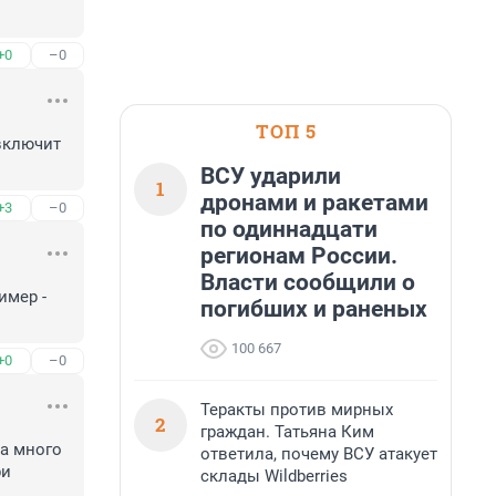
+0
–0
ТОП 5
включит 
ВСУ ударили
1
дронами и ракетами
+3
–0
по одиннадцати
регионам России.
Власти сообщили о
мер - 
погибших и раненых
100 667
+0
–0
Теракты против мирных
2
граждан. Татьяна Ким
а много 
ответила, почему ВСУ атакует
и 
склады Wildberries