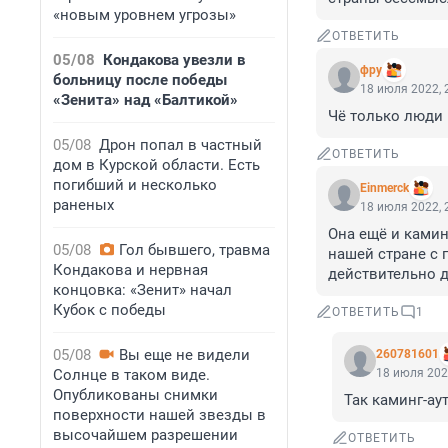
«новым уровнем угрозы»
ОТВЕТИТЬ
05/08
Кондакова увезли в
фру
больницу после победы
18 июля 2022, 
«Зенита» над «Балтикой»
Чё только люди 
05/08
Дрон попал в частный
ОТВЕТИТЬ
дом в Курской области. Есть
погибший и несколько
Einmerck
раненых
18 июля 2022, 
Она ещё и камин
05/08
Гол бывшего, травма
нашей стране с 
Кондакова и нервная
действительно д
концовка: «Зенит» начал
Кубок с победы
ОТВЕТИТЬ
1
05/08
Вы еще не видели
260781601
Солнце в таком виде.
18 июля 202
Опубликованы снимки
Так каминг-ау
поверхности нашей звезды в
высочайшем разрешении
ОТВЕТИТЬ