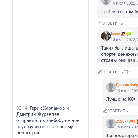
19 июля 2022, 
лесбиянке там б
ОТВЕТИТЬ
lamer
18 июля 2022, 
Таких бы лишать
спорте, денежны
страны они защи
ОТВЕТИТЬ
2
Данила боб
19 июля 202
Лучше на КСФ,
02:14
Гарик Харламов и
ОТВЕТИТЬ
Дмитрий Журавлев
отправятся в хлебобулочное
252674901
роуд-муви по сказочному
19 июля 202
Белогорью
Ты поосторожне