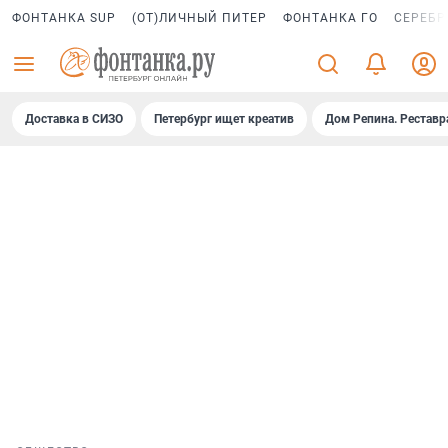
ФОНТАНКА SUP
(ОТ)ЛИЧНЫЙ ПИТЕР
ФОНТАНКА ГО
СЕРЕБР
Доставка в СИЗО
Петербург ищет креатив
Дом Репина. Реставр