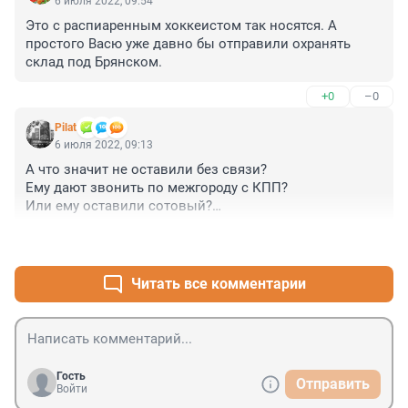
6 июля 2022, 09:54
управление: даже государственным казначейским 
Это с распиаренным хоккеистом так носятся. А 
билетом! Чекисты, чо. Сейчас пример надо мясу 
простого Васю уже давно бы отправили охранять 
подавать. Если только пойдёт на сделку. Вот и 
склад под Брянском.
увидим, силён или слабак. С юристами сейчас 
работать - деньги на ветер. А сколько злопыхателей 
+0
–0
набежало, потирают потные ручки. Армия должна 
быть контрактной. Хочешь быть мясом - будь. Нет - 
Pilat
альтернатива. Но эту систему вырастили массы. Сто 
6 июля 2022, 09:13
лет ей.
А что значит не оставили без связи?

Ему дают звонить по межгороду с КПП?

Или ему оставили сотовый?

А у остальных срочников есть сотовые?
+0
–0
Читать все комментарии
Гость
Отправить
Войти