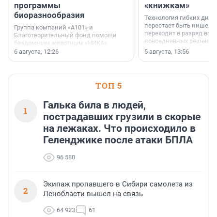
программы
«книжкам»
биоразнообразия
Технология гибких дисп
перестает быть нишевы
Группа компаний «А101» и
переходит в разряд вос
Благотворительный фонд помощи
повседневных решений
бездомным животным «НИКА»
заключили соглашение о
6 августа, 12:26
5 августа, 13:56
стратегическом сотрудничестве.
ТОП 5
Галька била в людей,
1
пострадавших грузили в скорые
на лежаках. Что происходило в
Геленджике после атаки БПЛА
96 580
Экипаж пропавшего в Сибири самолета из
2
Ленобласти вышел на связь
64 923
61