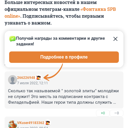
Больше интересных новостей в нашем
официальном телеграм-канале
«Фонтанка SPB
online»
. Подписывайтесь, чтобы первыми
узнавать о важном.
Получай награды за комментарии и другие 
задания!
0
0
0
0
0
Подробнее в профиле
КОММЕНТАРИИ
14
266226948
7 июля 2022, 12:11
Сколько так называемой " золотой элиты" молодёжи 
не служит! Это месть за подписание контракта с 
Филадельфией. Наши герои типа должны служить 
интересам наших узурпаторов власти. Или не 
+0
–0
высовывайся, ты раб, как все. И Навального упекли, 
что высунулся в политики. Типа - на каждого уздечку 
VKuser49183362
накинем. Какие суды? У нас везде - ручное 