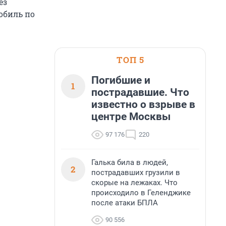
ез
обиль по
ТОП 5
Погибшие и
1
пострадавшие. Что
известно о взрыве в
центре Москвы
97 176
220
Галька била в людей,
2
пострадавших грузили в
скорые на лежаках. Что
происходило в Геленджике
после атаки БПЛА
90 556