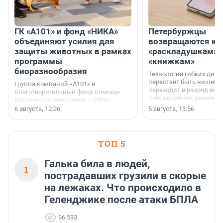
ГК «А101» и фонд «НИКА»
Петербуржцы
объединяют усилия для
возвращаются к
защиты животных в рамках
«раскладушкам» 
программы
«книжкам»
биоразнообразия
Технология гибких дисп
перестает быть нишевы
Группа компаний «А101» и
переходит в разряд вос
Благотворительный фонд помощи
повседневных решений
бездомным животным «НИКА»
заключили соглашение о
6 августа, 12:26
5 августа, 13:56
стратегическом сотрудничестве.
ТОП 5
Галька била в людей,
1
пострадавших грузили в скорые
на лежаках. Что происходило в
Геленджике после атаки БПЛА
96 593