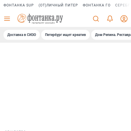
ФОНТАНКА SUP
(ОТ)ЛИЧНЫЙ ПИТЕР
ФОНТАНКА ГО
СЕРЕБР
Доставка в СИЗО
Петербург ищет креатив
Дом Репина. Реставр