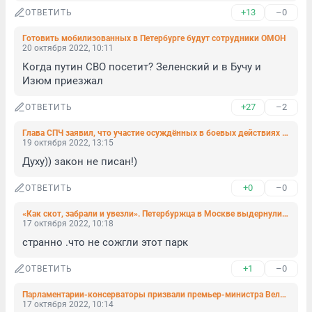
+13
–0
ОТВЕТИТЬ
Готовить мобилизованных в Петербурге будут сотрудники ОМОН
20 октября 2022, 10:11
Когда путин СВО посетит? Зеленский и в Бучу и 
Изюм приезжал
+27
–2
ОТВЕТИТЬ
Глава СПЧ заявил, что участие осуждённых в боевых действиях соответствует духу Конституции РФ
19 октября 2022, 13:15
Духу)) закон не писан!)
+0
–0
ОТВЕТИТЬ
«Как скот, забрали и увезли». Петербуржца в Москве выдернули с коллегами с вахты и отправили в военкомат
17 октября 2022, 10:18
странно .что не сожгли этот парк
+1
–0
ОТВЕТИТЬ
Парламентарии-консерваторы призвали премьер-министра Великобритании Трасс уйти в отставку
17 октября 2022, 10:14