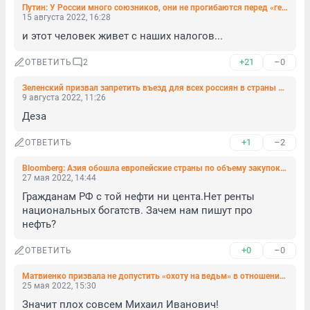
Путин: У России много союзников, они не прогибаются перед «гегемоном»
15 августа 2022, 16:28
и этот человек живет с наших налогов...
+21
–0
ОТВЕТИТЬ
2
Зеленский призвал запретить въезд для всех россиян в страны Запада
9 августа 2022, 11:26
Деза
+1
–2
ОТВЕТИТЬ
Bloomberg: Азия обошла европейские страны по объему закупок российской нефти
27 мая 2022, 14:44
Гражданам РФ с той нефти ни цента.Нет ренты 
национальных богатств. Зачем нам пишут про 
нефть?
+0
–0
ОТВЕТИТЬ
Матвиенко призвала не допустить «охоту на ведьм» в отношении тех, кто против спецоперации
25 мая 2022, 15:30
Значит плох совсем Михаил Иванович!