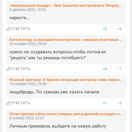
«Напряженный концерт». Лепс закончил выступление в Петербурге, швырнув микрофон, зрители в смущении
5 декабря 2022, 10:52
наркота...
+2
–0
ОТВЕТИТЬ
Беглов вслед за президентом встретился с семьями участников СВО. Там была и мать, приходившая к Путину
29 ноября 2022, 09:04
нужно не создавать вопросы,чтобы потом их 
"решать".как ты решишь погибшего?
+4
–1
ОТВЕТИТЬ
Модный приговор. В Пулково не прошел контроль очень непростой багаж за 18 тысяч евро
16 ноября 2022, 10:36
нищеброды. По сумкам уже лазать начали
+1
–3
ОТВЕТИТЬ
Путин призвал найти новые стимулы для родителей выходить на работу
8 ноября 2022, 22:07
Личным примером, выйдите на новую работу