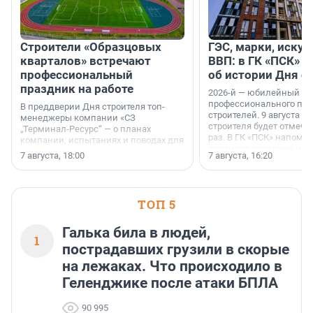
Строители «Образцовых
ГЭС, марки, искус
кварталов» встречают
ВВП: в ГК «ПСК» р
профессиональный
об истории Дня с
праздник на работе
2026-й — юбилейный го
профессионального пр
В преддверии Дня строителя топ-
строителей. 9 августа 2
менеджеры компании «СЗ
строителя будет отмечат
„Терминал-Ресурс“ — о планах
раз. В ГК «ПСК» напомни
компании, испытаниях и поводах для
появился праздник и к
осторожного оптимизма.
7 августа, 18:00
7 августа, 16:20
поменялась роль строит
ТОП 5
Галька била в людей,
1
пострадавших грузили в скорые
на лежаках. Что происходило в
Геленджике после атаки БПЛА
90 995