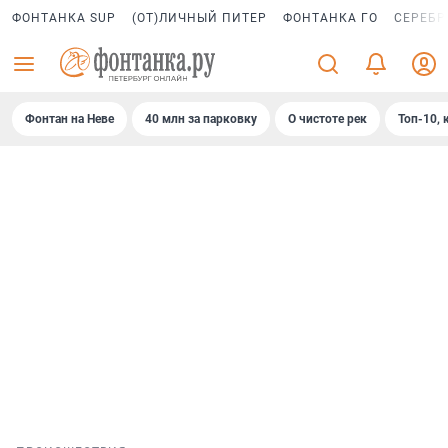
ФОНТАНКА SUP
(ОТ)ЛИЧНЫЙ ПИТЕР
ФОНТАНКА ГО
СЕРЕБР
Фонтан на Неве
40 млн за парковку
О чистоте рек
Топ-10, 