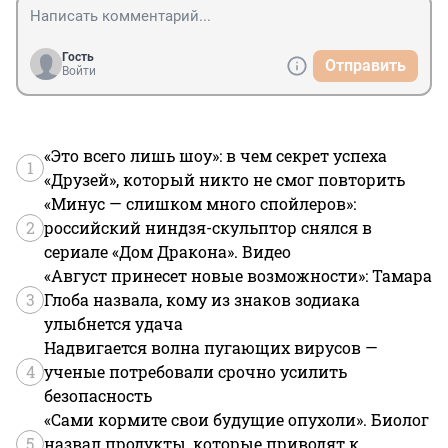
Гость
Отправить
Войти
«Это всего лишь шоу»: в чем секрет успеха
1
«Друзей», который никто не смог повторить
«Минус — слишком много спойлеров»:
2
российский ниндзя-скульптор снялся в
сериале «Дом Дракона». Видео
«Август принесет новые возможности»: Тамара
3
Глоба назвала, кому из знаков зодиака
улыбнется удача
Надвигается волна пугающих вирусов —
4
ученые потребовали срочно усилить
безопасность
«Сами кормите свои будущие опухоли». Биолог
5
назвал продукты, которые приводят к