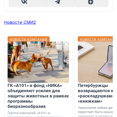
Новости СМИ2
НОВОСТИ КОМПАНИЙ
НОВОСТИ КОМПАНИ
ГК «А101» и фонд «НИКА»
Петербуржцы
объединяют усилия для
возвращаются к
защиты животных в рамках
«раскладушкам» 
программы
«книжкам»
биоразнообразия
Технология гибких дисп
перестает быть нишевы
Группа компаний «А101» и
переходит в разряд вос