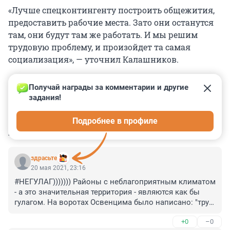
«Лучше спецконтингенту построить общежития,
предоставить рабочие места. Зато они останутся
там, они будут там же работать. И мы решим
трудовую проблему, и произойдет та самая
социализация», — уточнил Калашников.
Получай награды за комментарии и другие 
задания!
0
0
0
0
0
Подробнее в профиле
КОММЕНТАРИИ
54
здрасьте
20 мая 2021, 23:16
#НЕГУЛАГ))))))) Районы с неблагоприятным климатом 
- а это значительная территория - являются как бы 
гулагом. На воротах Освенцима было написано: "труд 
освобождает".
+0
–0