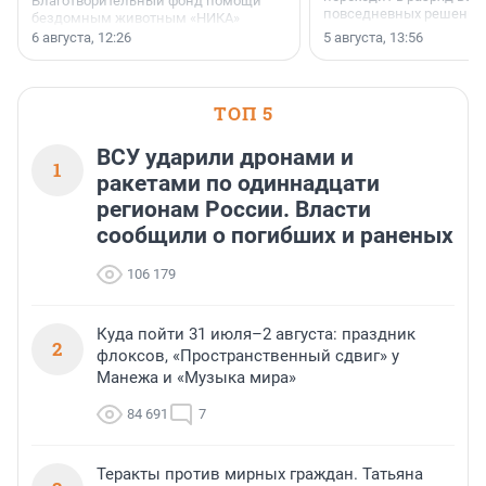
Благотворительный фонд помощи
повседневных решений
бездомным животным «НИКА»
заключили соглашение о
6 августа, 12:26
5 августа, 13:56
стратегическом сотрудничестве.
ТОП 5
ВСУ ударили дронами и
1
ракетами по одиннадцати
регионам России. Власти
сообщили о погибших и раненых
106 179
Куда пойти 31 июля–2 августа: праздник
2
флоксов, «Пространственный сдвиг» у
Манежа и «Музыка мира»
84 691
7
Теракты против мирных граждан. Татьяна