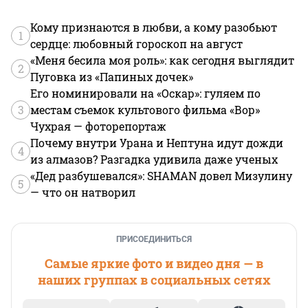
Кому признаются в любви, а кому разобьют
1
сердце: любовный гороскоп на август
«Меня бесила моя роль»: как сегодня выглядит
2
Пуговка из «Папиных дочек»
Его номинировали на «Оскар»: гуляем по
3
местам съемок культового фильма «Вор»
Чухрая — фоторепортаж
Почему внутри Урана и Нептуна идут дожди
4
из алмазов? Разгадка удивила даже ученых
«Дед разбушевался»: SHAMAN довел Мизулину
5
— что он натворил
ПРИСОЕДИНИТЬСЯ
Самые яркие фото и видео дня — в
наших группах в социальных сетях