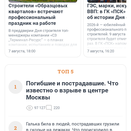
Строители «Образцовых
ГЭС, марки, искус
кварталов» встречают
ВВП: в ГК «ПСК» р
профессиональный
об истории Дня с
праздник на работе
2026-й — юбилейный го
профессионального пр
В преддверии Дня строителя топ-
строителей. 9 августа 2
менеджеры компании «СЗ
строителя будет отмечат
„Терминал-Ресурс“ — о планах
раз. В ГК «ПСК» напомни
компании, испытаниях и поводах для
появился праздник и к
осторожного оптимизма.
7 августа, 18:00
7 августа, 16:20
поменялась роль строит
ТОП 5
Погибшие и пострадавшие. Что
1
известно о взрыве в центре
Москвы
97 127
220
Галька била в людей, пострадавших грузили
2
в скорые на лежаках. Что происходило в