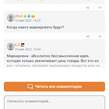
+0
–0
Как обычно "НЕ ИМЕЕТ АНАЛОГОВ", как любит 
главный говорить.
Litl_m
19 мая 2021, 14:25
Когда навоз маркировать будут?
+0
–0
O_O
19 мая 2021, 13:43
Маркировка - абсолютно бессмысленная идея, 
которая только увеличивает цену товара. Вот кто из 
вас, читатели, проверял маркировку лекарств или на 
обуви, или на одежде? Ведь смысл маркировки 
+0
–0
каждого товара, как утверждается, в том. чтобы 
конечный покупатель мог проверить, подлинный ли 
это товар. Но кто из реальных покупателей это 
Читать все комментарии
делает? И да, для тех, кто думает, что маркировка 
товара хоть как-то повлияет на качество 
продаваемых товаров - вы ошибаетесь. Вам продадут 
такое же говно, как и раньше, только чуть дороже.