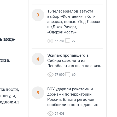
15 телесериалов августа —
3
выбор «Фонтанки»: «Коп-
звезда», новые «Тед Лассо»
и «Джек Ричер»,
«Одержимость»
ь вице-
66 781
27
Экипаж пропавшего в
4
лова.
Сибири самолета из
Ленобласти вышел на связь
57 099
60
олжности,
ВСУ ударили ракетами и
5
дронами по территории
осту, и,
России. Власти регионов
редложил
сообщили о пострадавших
54 403