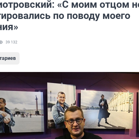
иотровский: «С моим отцом н
тировались по поводу моего
ния»
39 132
тариев