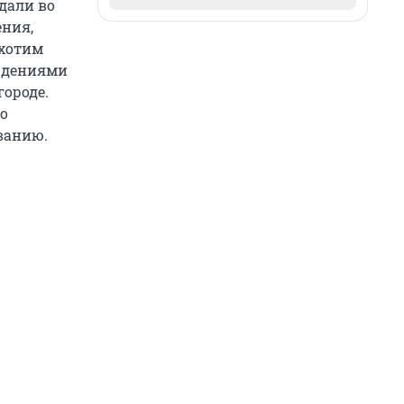
адали во
ения,
 хотим
еждениями
городе.
то
ванию.