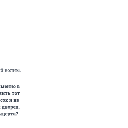
ой волны.
именно в
нить тот
сок и не
 дворец,
нцерта?