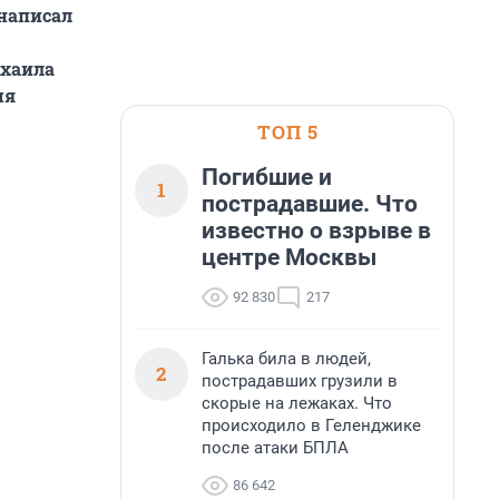
 написал
ихаила
мя
ТОП 5
Погибшие и
1
пострадавшие. Что
известно о взрыве в
центре Москвы
92 830
217
Галька била в людей,
2
пострадавших грузили в
скорые на лежаках. Что
происходило в Геленджике
после атаки БПЛА
86 642