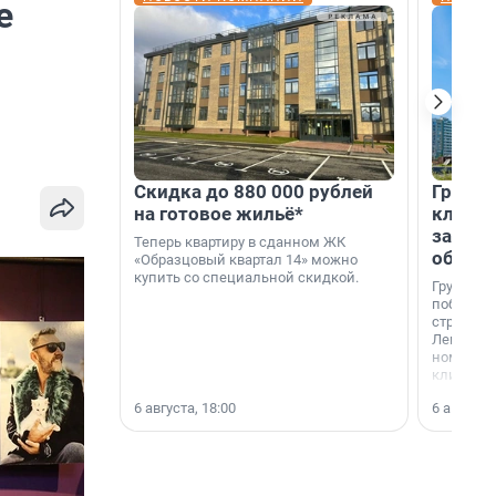
е
Скидка до 880 000 рублей
Группа
на готовое жильё*
клиен
застро
Теперь квартиру в сданном ЖК
област
«Образцовый квартал 14» можно
купить со специальной скидкой.
Группа А
победите
строител
Ленингра
номинац
клиенто
застройщ
6 августа, 18:00
6 августа,
области»