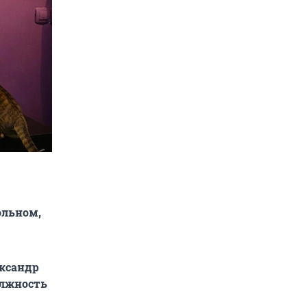
ольном,
ександр
олжность