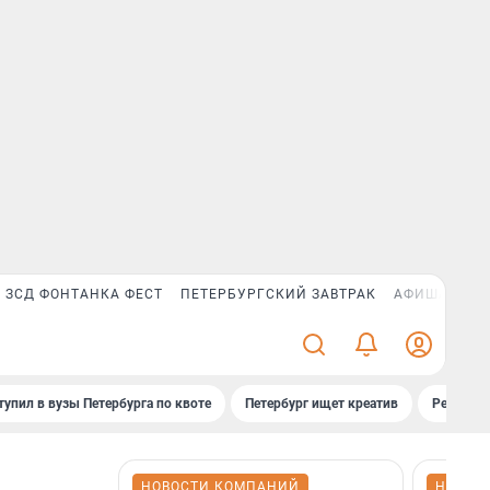
ЗСД ФОНТАНКА ФЕСТ
ПЕТЕРБУРГСКИЙ ЗАВТРАК
АФИША PLUS
тупил в вузы Петербурга по квоте
Петербург ищет креатив
Рейтинги
НОВОСТИ КОМПАНИЙ
НОВОС