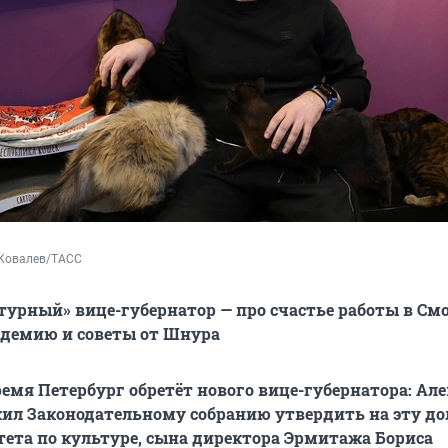
 Ковалев/ТАСС
урный» вице-губернатор — про счастье работы в См
ндемию и советы от Шнура
емя Петербург обретёт нового вице-губернатора: Ал
ил Законодательному собранию утвердить на эту д
ета по культуре, сына директора Эрмитажа Бориса