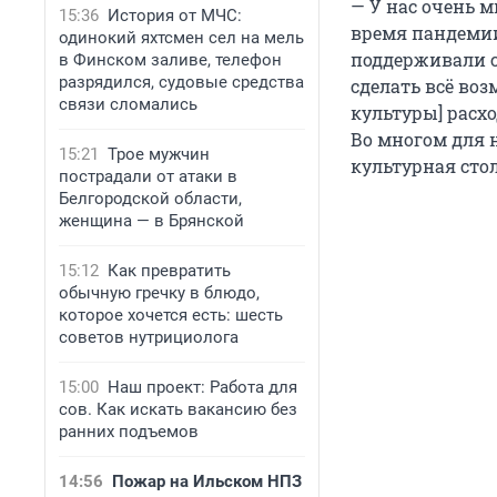
— У нас очень м
15:36
История от МЧС:
время пандемии
одинокий яхтсмен сел на мель
поддерживали с
в Финском заливе, телефон
разрядился, судовые средства
сделать всё во
связи сломались
культуры] расхо
Во многом для н
15:21
Трое мужчин
культурная сто
пострадали от атаки в
Белгородской области,
женщина — в Брянской
15:12
Как превратить
обычную гречку в блюдо,
которое хочется есть: шесть
советов нутрициолога
15:00
Наш проект: Работа для
сов. Как искать вакансию без
ранних подъемов
14:56
Пожар на Ильском НПЗ