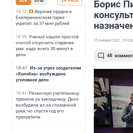
Все
СПБ
24 часа
Борис П
19:12
Верхние прудки в
консуль
Екатерининском парке
назначе
укрепят за 37 млн рублей
18:59
Ученые нашли простой
15 января 2021, 19:00
способ отсрочить старение
ума: надо всего 30 минут в
день
48
коммен
18:47
Из-за угроз создателям
«Колобка» возбуждено
уголовное дело
18:41
Рязанскую учительницу
приняли за закладчицу. Дело
возбудили из-за сломанной
руки, но спустя год его
прекратили