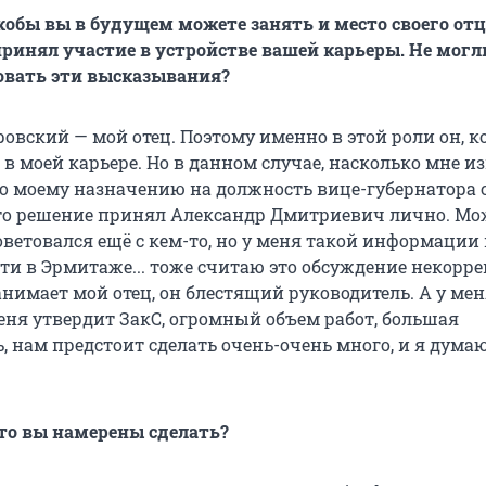
кобы вы в будущем можете занять и место своего отц
принял участие в устройстве вашей карьеры. Не могл
вать эти высказывания?
овский — мой отец. Поэтому именно в этой роли он, к
в моей карьере. Но в данном случае, насколько мне из
о моему назначению на должность вице-губернатора 
то решение принял Александр Дмитриевич лично. Мо
советовался ещё с кем-то, но у меня такой информации 
ти в Эрмитаже... тоже считаю это обсуждение некорр
анимает мой отец, он блестящий руководитель. А у ме
меня утвердит ЗакС, огромный объем работ, большая
, нам предстоит сделать очень-очень много, и я дума
что вы намерены сделать?