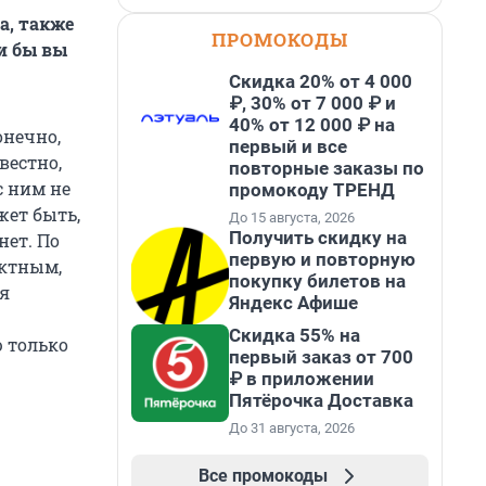
а, также
ПРОМОКОДЫ
и бы вы
Скидка 20% от 4 000
₽, 30% от 7 000 ₽ и
40% от 12 000 ₽ на
онечно,
первый и все
вестно,
повторные заказы по
с ним не
промокоду ТРЕНД
жет быть,
До 15 августа, 2026
Получить скидку на
нет. По
первую и повторную
ектным,
покупку билетов на
ня
Яндекс Афише
Скидка 55% на
ю только
первый заказ от 700
₽ в приложении
Пятёрочка Доставка
До 31 августа, 2026
Все промокоды