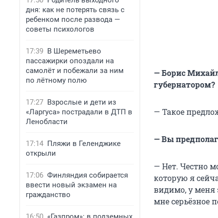
17:50
Родитель выходного
дня: как не потерять связь с
ребенком после развода —
советы психологов
17:39
В Шереметьево
пассажирки опоздали на
самолёт и побежали за ним
— Борис Михайл
по лётному полю
губернатором?
17:27
Взрослые и дети из
— Такое предло
«Ларгуса» пострадали в ДТП в
Ленобласти
— Вы предполаг
17:14
Пляжи в Геленджике
открыли
— Нет. Честно м
17:06
Финляндия собирается
которую я сейча
ввести новый экзамен на
видимо, у меня
гражданство
мне серьёзное 
16:50
«Газпром»: в подземных