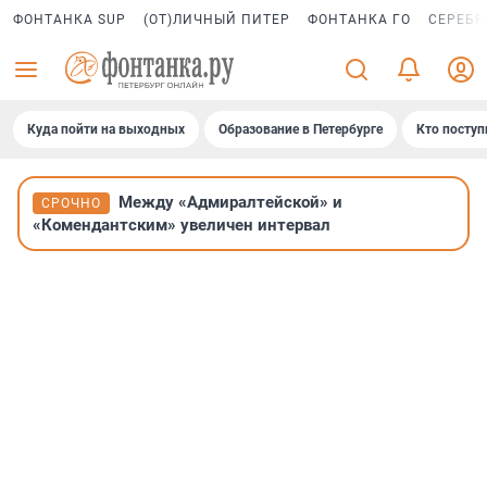
ФОНТАНКА SUP
(ОТ)ЛИЧНЫЙ ПИТЕР
ФОНТАНКА ГО
СЕРЕБР
Куда пойти на выходных
Образование в Петербурге
Кто поступ
Между «Адмиралтейской» и
СРОЧНО
«Комендантским» увеличен интервал