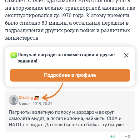
самолёт. С 1959 года самолёт Ан-8 стал поступать
на вооружение военно-транспортной авиации, где
эксплуатировался до 1970 года. К этому времени
было списано 80 машин, а остальные перешли в
подразделения других родов войск и различных
министерств.
Получай награды за комментарии и другие 
задания!
0
0
0
0
0
Подробнее в профиле
КОММЕНТАРИИ
8
Otkating
8 июля 2019, 20:36
Патриоты взлётную полосу и аэродром вокруг 
самолёта видят, а пятая колонна, наймиты США и 
НАТО, не видят. Да если бы не эта бабка - ту бы уже 
стояли войска НАТО.
+0
–0