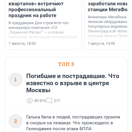
кварталов» встречают
заработали новы
профессиональный
станции МегаФон
праздник на работе
Инженеры МегаФона ус
телеком-оборудование 
В преддверии Дня строителя топ-
популярных водоёмах
менеджеры компании «СЗ
Ленинградской области
„Терминал-Ресурс“ — о планах
станции вблизи Лембол
компании, испытаниях и поводах для
Раздолинского озёр, а 
осторожного оптимизма.
7 августа, 18:00
7 августа, 14:59
недалеко от Большого Т
водопада.
ТОП 5
Погибшие и пострадавшие. Что
1
известно о взрыве в центре
Москвы
89 810
217
Галька била в людей, пострадавших грузили
2
в скорые на лежаках. Что происходило в
Геленджике после атаки БПЛА