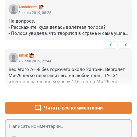
Anatolevich
8 июля 2019, 08:28
На допросе.

- Расскажите, куда делась взлётная полоса?

- Полоса увидела, что творится в стране и сама ушла 
в офшор.
+0
–0
simak
7 июля 2019, 22:44
Вес этого АН-8 без горючего около 20 тонн. Вертолёт 
Ми-26 легко перетащит его на любой плац. ТУ-134 
имеет заправленным массу 47,6 тонн и Ми-26 его 
таскает "на ура", а заправленный АН-8 весит на 10 
+0
–0
тонн меньше, так что тем более проблем нет. Хотя его 
конечно "разули" перед тем как тащить и горючего в 
нём разумеется не было.
Читать все комментарии